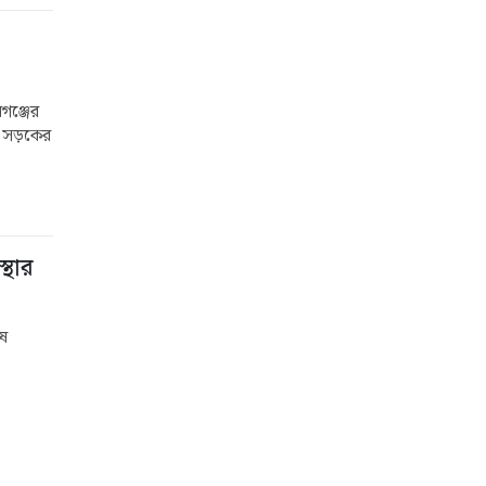
গঞ্জের
ে। সড়কের
্থার
েষ