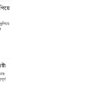
পিয়ে
কুপিয়ে
র
্টা
ড়েছে
ূর্ণ