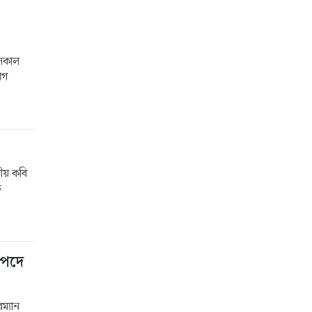
 সকাল
োগ
য় কবি
ত
 পদে
ম্যান