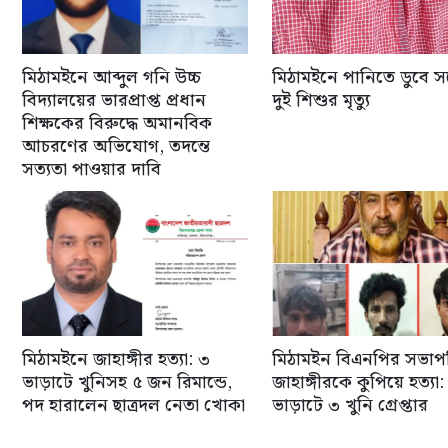
মিঠামইনে আব্দুল গনি উচ্চ
মিঠামইনে পানিতে ডুবে 
বিদ্যালয়ের ভারপ্রাপ্ত প্রধান
দুই শিশুর মৃত্যু
শিক্ষকের বিরুদ্ধে অমানবিক
আচরণের অভিযোগ, তদন্তে
সত্যতা পাওয়ার দাবি
মিঠামইনে জাহাঙ্গীর হত্যা: ৩
মিঠামইন বিএনপির সভাপ
ভাড়াটে খুনিসহ ৫ জন রিমান্ডে,
জাহাঙ্গীরকে কুপিয়ে হত্যা:
পদ হারালেন ছাত্রদল নেতা খোকা
ভাড়াটে ৩ খুনি গ্রেপ্তার