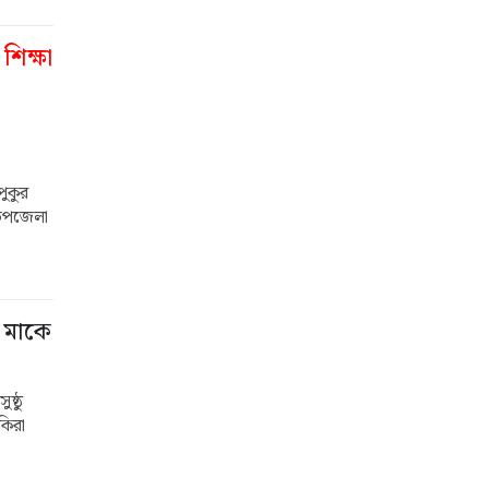
শিক্ষা
ুকুর
 উপজেলা
 মাকে
ষ্ঠু
কিরা