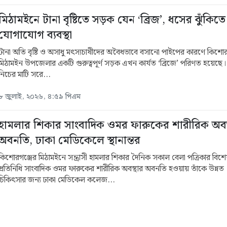
মিঠামইনে টানা বৃষ্টিতে সড়ক যেন ‘ব্রিজ’, ধসের ঝুঁকিতে
যোগাযোগ ব্যবস্থা
টানা অতি বৃষ্টি ও অসাধু মৎস্যচাষীদের অবৈধভাবে বসানো পাইপের কারণে কিশোর
মিঠামইন উপজেলার একটি গুরুত্বপূর্ণ সড়ক এখন কার্যত ‘ব্রিজে’ পরিণত হয়েছ
নিচের মাটি সরে...
৮ জুলাই, ২০২৬, ৪:৫৯ পিএম
হামলার শিকার সাংবাদিক ওমর ফারুকের শারীরিক অবস
অবনতি, ঢাকা মেডিকেলে স্থানান্তর
কিশোরগঞ্জের মিঠামইনে সন্ত্রাসী হামলার শিকার দৈনিক সকাল বেলা পত্রিকার বিশ
প্রতিনিধি সাংবাদিক ওমর ফারুকের শারীরিক অবস্থার অবনতি হওয়ায় তাঁকে উন্নত
চিকিৎসার জন্য ঢাকা মেডিকেল কলেজ...