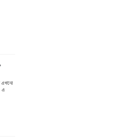
,
এর এখনো
। এ