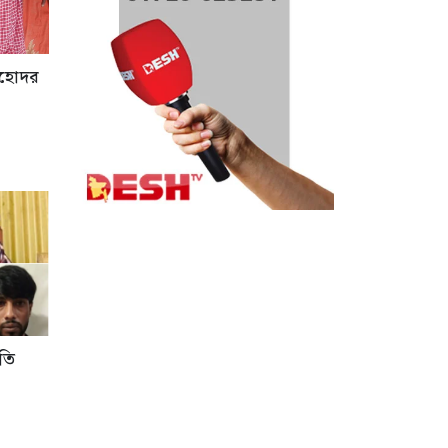
সহোদর
তি