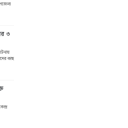
 উপজেলা
ের ৩
 ঘটনায়
াদের কাছ
্ত
ন্দ্র