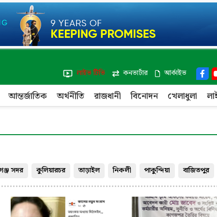
লাইভ টিভি
কনভার্টার
আর্কাইভ
আন্তর্জাতিক
অর্থনীতি
রাজধানী
বিনোদন
খেলাধুলা
লা
ঞ্জ সদর
কুলিয়ারচর
তাড়াইল
নিকলী
পাকুন্দিয়া
বাজিতপুর