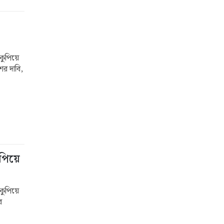
ুপিয়ে
ের দাবি,
পিয়ে
কুপিয়ে
র