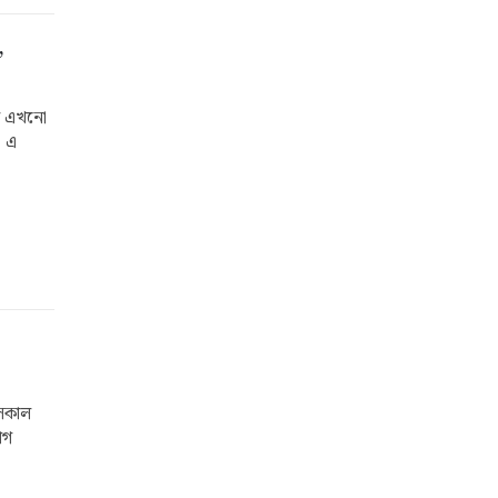
,
এর এখনো
। এ
 সকাল
োগ