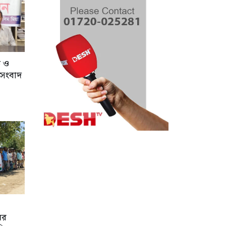
ি ও
 সংবাদ
ের