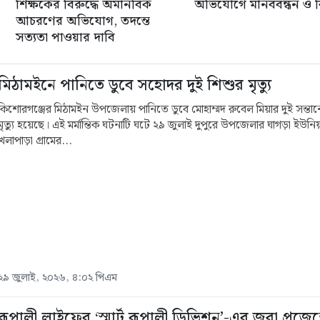
শিক্ষকের বিরুদ্ধে অমানবিক
অভিযোগে মানববন্ধন ও ব
আচরণের অভিযোগ, তদন্তে
সত্যতা পাওয়ার দাবি
মিঠামইনে পানিতে ডুবে সহোদর দুই শিশুর মৃত্যু
কিশোরগঞ্জের মিঠামইন উপজেলায় পানিতে ডুবে মোহাম্মদ রুবেল মিয়ার দুই সন্তা
মৃত্যু হয়েছে। এই মর্মান্তিক ঘটনাটি ঘটে ২৯ জুলাই দুপুরে উপজেলার ঘাগড়া ইউন
খলাপাড়া গ্রামের...
২৯ জুলাই, ২০২৬, ৪:০২ পিএম
রূপালী লাইফের ‘স্মার্ট রূপালী ডিভিশন’-এর জবা প্রজেক্