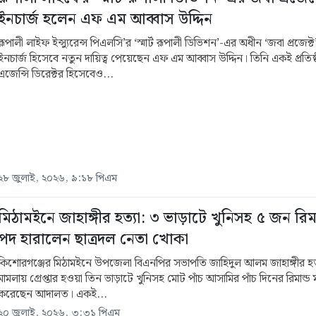
ইনচার্জ হলেন এফ এম আব্বাস উদ্দিন
রূপালী লাইফ ইন্স্যুরেন্স পিএলসি’র ‘স্মার্ট রূপালী ডিভিশন’-এর অধীন ‘জবা প্রজেক্
ইনচার্জ হিসেবে নতুন দায়িত্ব পেয়েছেন এফ এম আব্বাস উদ্দিন। তিনি একই প্রতিষ্
এজেন্সি ডিরেক্টর হিসেবেও...
২৮ জুলাই, ২০২৬, ৯:১৮ পিএম
মিঠামইনে জাহাঙ্গীর হত্যা: ৩ ভাড়াটে খুনিসহ ৫ জন রিমা
পদ হারালেন ছাত্রদল নেতা খোকা
কিশোরগঞ্জের মিঠামইনে উপজেলা বিএনপির সভাপতি জাহিদুল আলম জাহাঙ্গীর হত
মামলায় গ্রেপ্তার হওয়া তিন ভাড়াটে খুনিসহ মোট পাঁচ আসামির পাঁচ দিনের রিমান্ড মঞ
করেছেন আদালত। একই...
২০ জুলাই, ২০২৬, ৩:৩১ পিএম