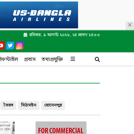
রবিবার, ৯ আগস্ট ২০২৬, ২৪ শ্রাবণ ১৪৩৩
ইফস্টাইল
প্রবাস
তথ্যপ্রযুক্তি
ভৈরব
মিঠামইন
হোসেনপুর