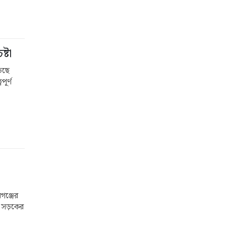
্টা
ড়েছে
ূর্ণ
গঞ্জের
ে। সড়কের