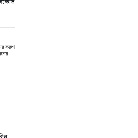
িক্ষোভ
নের করুণ
িয়নের
টের