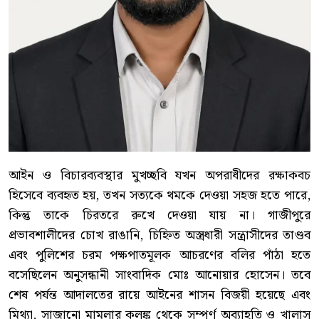
আইন ও বিচারব্যবস্থার মুখচ্ছবি যখন অপরাধীদের রক্ষাকবচ
হিসেবে ব্যবহৃত হয়, তখন সত্যকে থমকে দেওয়া সহজ হতে পারে,
কিন্তু তাকে চিরতরে রুখে দেওয়া যায় না। গাজীপুরে
প্রভাবশালীদের চোখ রাঙানি, চিহ্নিত অস্ত্রধারী সন্ত্রাসীদের তাণ্ডব
এবং পুলিশের চরম পক্ষপাতমূলক আচরণের বলির পাঁঠা হতে
বসেছিলেন অনুসন্ধানী সাংবাদিক মোঃ আনোয়ার হোসেন। তবে
শেষ পর্যন্ত আদালতের রায়ে আইনের শাসন বিজয়ী হয়েছে এবং
মিথ্যা, সাজানো মামলার কলঙ্ক থেকে সম্পূর্ণ অব্যাহতি ও খালাস