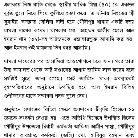
এলাকায় নিজ বাড়ি থেকে স্থানীয় মানিক মিয়া (৪০)-কে একদল
দুর্বৃত্ত তুলে নিয়ে গিয়ে কুপিয়ে হত্যা করে। এ ঘটনায় নিহতের স্ত্রী
সুমাইয়া আক্তার সেলিনা বাদী হয়ে গৌরীপুর থানায় একটি হত্যা
মামলা দায়ের করেন। মামলায় মো. আহম্মদ আলীর ছেলে আল
ইমরান খান (৩২)-সহ আটজনকে এজাহারভুক্ত আসামি করা হয়।
আল ইমরান ওই মামলার তিন নম্বর আসামি।
মামলা দায়েরের পর আসামিরা আত্মগোপনে চলে যান। পরে তারা
উচ্চ আদালত থেকে আট সপ্তাহের আগাম জামিন লাভ করেন বলে
সংশ্লিষ্ট সূত্রে জানা গেছে। সেই জামিনে থাকা অবস্থাতেই
বৃহস্পতিবারের অনুষ্ঠানে উপস্থিত হয়ে আল ইমরান বিভিন্ন
গুণীজনের হাতে সম্মাননা পদক তুলে দেন।
অনুষ্ঠানে সমাজের বিভিন্ন ক্ষেত্রে অবদানের স্বীকৃতি হিসেবে ১১
জনকে সংবর্ধনা দেওয়া হয়। এতে অতিথি হিসেবে উপস্থিত ছিলেন
গৌরীপুর উপজেলা নির্বাহী কর্মকর্তা আফিয়া আমীন পাপ্পা, গৌরীপুর
থানার ভারপ্রাপ্ত কর্মকর্তা (ওসি) মো. হাবিবুর রহমান এবং