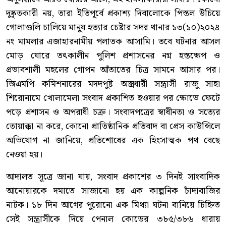
দুষ্কৃতকারী নয়, তারা ইতিপূর্বে প্রকাশ্য দিবালোকে পিস্তল উঁচিয়ে
গোলাগুলি চালিয়ে মানুষ হত্যার চেষ্টার সদর থানার ১৩(১০)২০২৪
নং মামলার এজাহারনামীয় পলাতক আসামি। তবে ঘটনার আসল
মোড় ঘোরে তৎকালীন পুলিশ প্রশাসনের নগ্ন হস্তক্ষেপ ও
প্রভাবশালী মহলের গোপন আঁতাতের চিত্র সামনে আসার পর।
জিএমপি কমিশনারের মদদপুষ্ট অস্ত্রধারী সন্ত্রাসী রাজু সাহা
শিরোনামে খোলামেলা সংবাদ প্রকাশিত হওয়ার পর ক্ষোভে ফেটে
পড়ে প্রশাসন ও অপরাধী চক্র। সংবাদপত্রের স্বাধীনতা ও সত্যের
তোয়াক্কা না করে, কোনো প্রাতিষ্ঠানিক প্রতিবাদ বা প্রেস কাউন্সিলে
অভিযোগ না জানিয়ে, প্রতিশোধের এক হিংসাত্মক পথ বেছে
নেওয়া হয়।
আদালত সূত্রে জানা যায়, সংবাদ প্রকাশের ৩ দিনই সাংবাদিক
আনোয়ারকে দমাতে সাজানো হয় এক কাল্পনিক চাঁদাবাজির
নাটক। ১৮ দিন আগের পুরোনো এক মিথ্যা ঘটনা বানিয়ে চিহ্নিত
সেই সন্ত্রাসীকে দিয়ে পেনাল কোডের ৩৮৫/৩৮৬ ধারায়