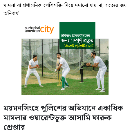
মামলা বা প্রশাসনিক পেশিশক্তি দিয়ে দমানো যায় না, সত্যের জয়
অনিবার্য।
ময়মনসিংহে পুলিশের অভিযানে একাধিক
মামলার ওয়ারেন্টভুক্ত আসামি ফারুক
গ্রেপ্তার