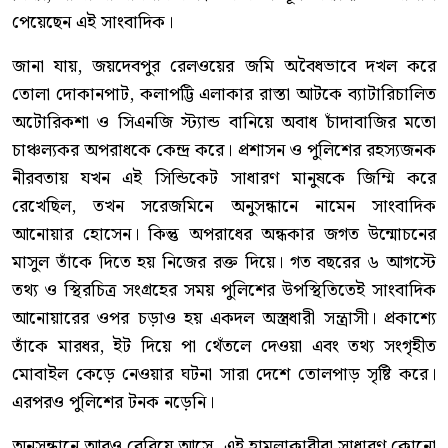
পেয়েছেন এই সাংবাদিক।
জানা যায়, জয়দেবপুর রেলওয়ের জমি অবৈধভাবে দখল করে
তোলা দোকানপাট, কলাপট্টি এলাকার রাস্তা আটকে ব্যাটারিচালিত
অটোরিকশা ও সিএনজি স্ট্যান্ড বানিয়ে অবাধ চাঁদাবাজির মতো
চাঞ্চল্যকর অপরাধকে কেন্দ্র করে। প্রশাসন ও পুলিশের রহস্যজনক
নীরবতায় যখন এই সিন্ডিকেট সাধারণ মানুষকে জিম্মি করে
রেখেছিল, তখন সরেজমিনে অনুসন্ধানে নামেন সাংবাদিক
আনোয়ার হোসেন। কিন্তু অপরাধের অন্ধকার জগত উন্মোচনের
মাসুল তাঁকে দিতে হয় নিজের রক্ত দিয়ে। গত বছরের ৬ আগস্টে
তথ্য ও স্থিরচিত্র সংগ্রহের সময় পুলিশের উপস্থিতিতেই সাংবাদিক
আনোয়ারের ওপর চড়াও হয় একদল অস্ত্রধারী সন্ত্রাসী। প্রকাশ্যে
তাঁকে মারধর, ইট দিয়ে পা থেঁতলে দেওয়া এবং তথ্য সংগৃহীত
মোবাইল কেড়ে নেওয়ার ঘটনা সারা দেশে তোলপাড় সৃষ্টি করে।
এরপরও পুলিশের টনক নড়েনি।
অনুসন্ধানে আরও বেরিয়ে আসে, এই হামলাকারীরা সাধারণ কোনো