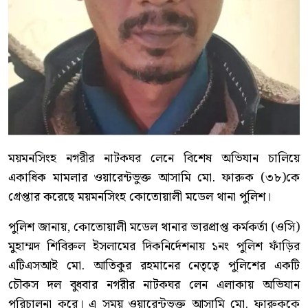
ময়মনসিংহ নগরীর নাটকঘর লেনে বিশেষ অভিযান চালিয়ে
একাধিক মামলার ওয়ারেন্টভুক্ত আসামি মো. ফারুক (৩৮)কে
গ্রেপ্তার করেছে ময়মনসিংহ কোতোয়ালী মডেল থানা পুলিশ।
পুলিশ জানায়, কোতোয়ালী মডেল থানার ভারপ্রাপ্ত কর্মকর্তা (ওসি)
মুহাম্মদ শিবিরুল ইসলামের দিকনির্দেশনায় ১নং পুলিশ ফাঁড়ির
এটিএসআই মো. আতিকুর রহমানের নেতৃত্বে পুলিশের একটি
চৌকস দল বুধবার নগরীর নাটকঘর লেন এলাকায় অভিযান
পরিচালনা করে। এ সময় ওয়ারেন্টভুক্ত আসামি মো. ফারুককে