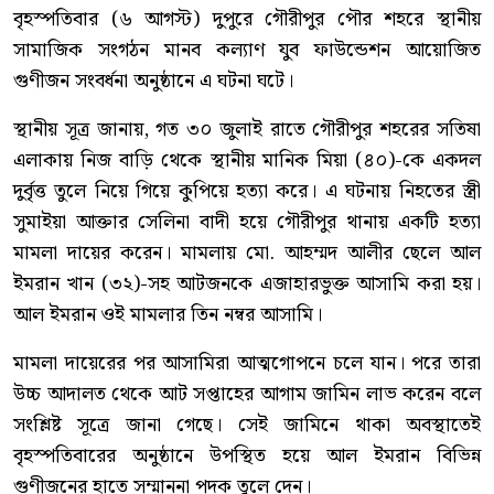
বৃহস্পতিবার (৬ আগস্ট) দুপুরে গৌরীপুর পৌর শহরে স্থানীয়
সামাজিক সংগঠন মানব কল্যাণ যুব ফাউন্ডেশন আয়োজিত
গুণীজন সংবর্ধনা অনুষ্ঠানে এ ঘটনা ঘটে।
স্থানীয় সূত্র জানায়, গত ৩০ জুলাই রাতে গৌরীপুর শহরের সতিষা
এলাকায় নিজ বাড়ি থেকে স্থানীয় মানিক মিয়া (৪০)-কে একদল
দুর্বৃত্ত তুলে নিয়ে গিয়ে কুপিয়ে হত্যা করে। এ ঘটনায় নিহতের স্ত্রী
সুমাইয়া আক্তার সেলিনা বাদী হয়ে গৌরীপুর থানায় একটি হত্যা
মামলা দায়ের করেন। মামলায় মো. আহম্মদ আলীর ছেলে আল
ইমরান খান (৩২)-সহ আটজনকে এজাহারভুক্ত আসামি করা হয়।
আল ইমরান ওই মামলার তিন নম্বর আসামি।
মামলা দায়েরের পর আসামিরা আত্মগোপনে চলে যান। পরে তারা
উচ্চ আদালত থেকে আট সপ্তাহের আগাম জামিন লাভ করেন বলে
সংশ্লিষ্ট সূত্রে জানা গেছে। সেই জামিনে থাকা অবস্থাতেই
বৃহস্পতিবারের অনুষ্ঠানে উপস্থিত হয়ে আল ইমরান বিভিন্ন
গুণীজনের হাতে সম্মাননা পদক তুলে দেন।