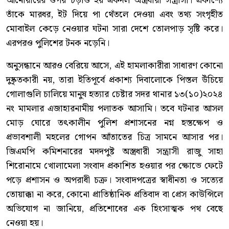
আনোয়ারের ওপর চড়াও হয় একদল অস্ত্রধারী সন্ত্রাসী। প্রকাশ্যে
তাঁকে মারধর, ইট দিয়ে পা থেঁতলে দেওয়া এবং তথ্য সংগৃহীত
মোবাইল কেড়ে নেওয়ার ঘটনা সারা দেশে তোলপাড় সৃষ্টি করে।
এরপরও পুলিশের টনক নড়েনি।
অনুসন্ধানে আরও বেরিয়ে আসে, এই হামলাকারীরা সাধারণ কোনো
দুষ্কৃতকারী নয়, তারা ইতিপূর্বে প্রকাশ্য দিবালোকে পিস্তল উঁচিয়ে
গোলাগুলি চালিয়ে মানুষ হত্যার চেষ্টার সদর থানার ১৩(১০)২০২৪
নং মামলার এজাহারনামীয় পলাতক আসামি। তবে ঘটনার আসল
মোড় ঘোরে তৎকালীন পুলিশ প্রশাসনের নগ্ন হস্তক্ষেপ ও
প্রভাবশালী মহলের গোপন আঁতাতের চিত্র সামনে আসার পর।
জিএমপি কমিশনারের মদদপুষ্ট অস্ত্রধারী সন্ত্রাসী রাজু সাহা
শিরোনামে খোলামেলা সংবাদ প্রকাশিত হওয়ার পর ক্ষোভে ফেটে
পড়ে প্রশাসন ও অপরাধী চক্র। সংবাদপত্রের স্বাধীনতা ও সত্যের
তোয়াক্কা না করে, কোনো প্রাতিষ্ঠানিক প্রতিবাদ বা প্রেস কাউন্সিলে
অভিযোগ না জানিয়ে, প্রতিশোধের এক হিংসাত্মক পথ বেছে
নেওয়া হয়।