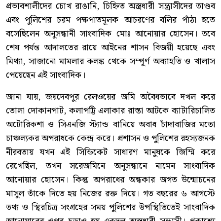
প্রভাবশালীদের চোখ রাঙানি, চিহ্নিত অস্ত্রধারী সন্ত্রাসীদের তাণ্ডব
এবং পুলিশের চরম পক্ষপাতমূলক আচরণের বলির পাঁঠা হতে
বসেছিলেন অনুসন্ধানী সাংবাদিক মোঃ আনোয়ার হোসেন। তবে
শেষ পর্যন্ত আদালতের রায়ে আইনের শাসন বিজয়ী হয়েছে এবং
মিথ্যা, সাজানো মামলার কলঙ্ক থেকে সম্পূর্ণ অব্যাহতি ও খালাস
পেয়েছেন এই সাংবাদিক।
জানা যায়, জয়দেবপুর রেলওয়ের জমি অবৈধভাবে দখল করে
তোলা দোকানপাট, কলাপট্টি এলাকার রাস্তা আটকে ব্যাটারিচালিত
অটোরিকশা ও সিএনজি স্ট্যান্ড বানিয়ে অবাধ চাঁদাবাজির মতো
চাঞ্চল্যকর অপরাধকে কেন্দ্র করে। প্রশাসন ও পুলিশের রহস্যজনক
নীরবতায় যখন এই সিন্ডিকেট সাধারণ মানুষকে জিম্মি করে
রেখেছিল, তখন সরেজমিনে অনুসন্ধানে নামেন সাংবাদিক
আনোয়ার হোসেন। কিন্তু অপরাধের অন্ধকার জগত উন্মোচনের
মাসুল তাঁকে দিতে হয় নিজের রক্ত দিয়ে। গত বছরের ৬ আগস্টে
তথ্য ও স্থিরচিত্র সংগ্রহের সময় পুলিশের উপস্থিতিতেই সাংবাদিক