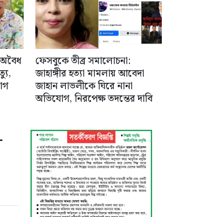
 অবৈধ
ফেসবুকে তীব্র সমালোচনা:
যু,
জাহাঙ্গীর হত্যা মামলায় আবেদা
োগ
জাহান লাভলীকে ঘিরে নানা
অভিযোগ, নিরপেক্ষ তদন্তের দাবি
-