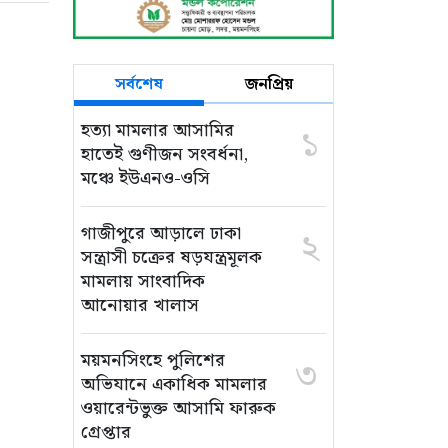
সর্বশেষ
জনপ্রিয়
হত্যা মামলার আসামির
১
হাতেই গুণীজন সংবর্ধনা,
মঞ্চে ইউএনও-ওসি
গাজীপুরে আড়ালে ঢাকা
২
সন্ত্রাসী চক্রের ষড়যন্ত্রমূলক
মামলায় সাংবাদিক
আনোয়ার খালাস
ময়মনসিংহে পুলিশের
৩
অভিযানে একাধিক মামলার
ওয়ারেন্টভুক্ত আসামি ফারুক
গ্রেপ্তার