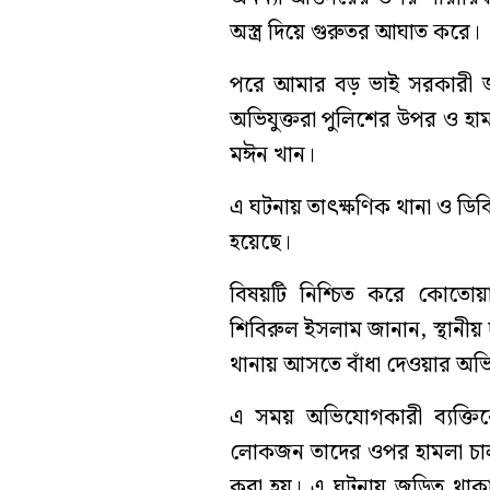
অস্ত্র দিয়ে গুরুতর আঘাত করে।
পরে আমার বড় ভাই সরকারী 
অভিযুক্তরা পুলিশের উপর ও হা
মঈন খান।
এ ঘটনায় তাৎক্ষণিক থানা ও ড
হয়েছে।
বিষয়টি নিশ্চিত করে কোতোয়ালী
শিবিরুল ইসলাম জানান, স্থানীয় 
থানায় আসতে বাঁধা দেওয়ার অভি
এ সময় অভিযোগকারী ব‍্যক্তিক
লোকজন তাদের ওপর হামলা চা
করা হয়। এ ঘটনায় জড়িত থাক