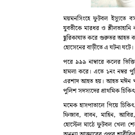
ময়মনসিংহে ফুটবল ইস্যুতে ব
যুবতীকে মারধর ও শ্লীলতাহান
ছুরিকাঘাত করে গুরুতর আহত করেছ
হোসেনের বাড়ীতে এ ঘটনা ঘটে।
পরে ৯৯৯ নাম্বারে কলের ভিত্ত
হামলা করে। এতে ১নং নম্বর 
এরশাদ আহত হয়। আহত মঈন খান 
পুলিশ সদস্যদের প্রাথমিক চিকি
মমেক হাসপাতালে গিয়ে চিকি
ফিজাব, বাবন, মাহিন, আবির
হোস্টেল মাঠে ফুটবল খেলা শেষ
অনন্যা আক্তারের ওপর শারীরিক