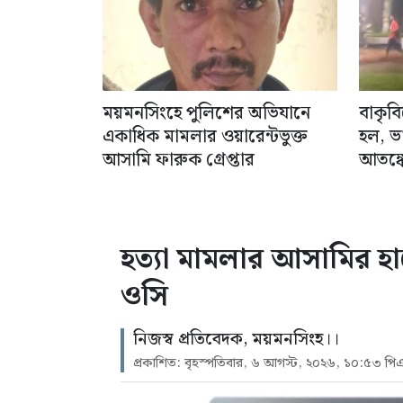
ময়মনসিংহে পুলিশের অভিযানে
বাকৃব
একাধিক মামলার ওয়ারেন্টভুক্ত
হল, ভ
আসামি ফারুক গ্রেপ্তার
আতঙ্কে
হত্যা মামলার আসামির হা
ওসি
নিজস্ব প্রতিবেদক, ময়মনসিংহ।।
প্রকাশিত: বৃহস্পতিবার, ৬ আগস্ট, ২০২৬, ১০:৫৩ পি