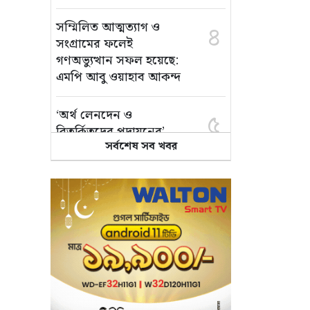
সম্মিলিত আত্মত্যাগ ও
৪
সংগ্রামের ফলেই
গণঅভ্যুত্থান সফল হয়েছে:
এমপি আবু ওয়াহাব আকন্দ
‘অর্থ লেনদেন ও
৫
বিতর্কিতদের পদায়নের’
সর্বশেষ সব খবর
অভিযোগ, ঈশ্বরগঞ্জে
ছাত্রলীগের একাংশের ঝাড়ু
মিছিল
মানসম্মত শিক্ষা নিশ্চিতে
৬
শ্যামপুরে তৎপর শিক্ষা
অফিসার শাপলা খানম
তাৎক্ষণিক খাদ্য পরীক্ষা
৭
নিশ্চিত করবে ভ্রাম্যমাণ