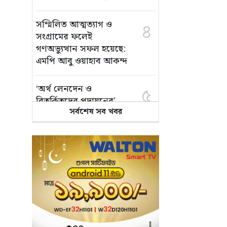
সম্মিলিত আত্মত্যাগ ও
৪
সংগ্রামের ফলেই
গণঅভ্যুত্থান সফল হয়েছে:
এমপি আবু ওয়াহাব আকন্দ
‘অর্থ লেনদেন ও
৫
বিতর্কিতদের পদায়নের’
সর্বশেষ সব খবর
অভিযোগ, ঈশ্বরগঞ্জে
ছাত্রলীগের একাংশের ঝাড়ু
মিছিল
মানসম্মত শিক্ষা নিশ্চিতে
৬
শ্যামপুরে তৎপর শিক্ষা
অফিসার শাপলা খানম
তাৎক্ষণিক খাদ্য পরীক্ষা
৭