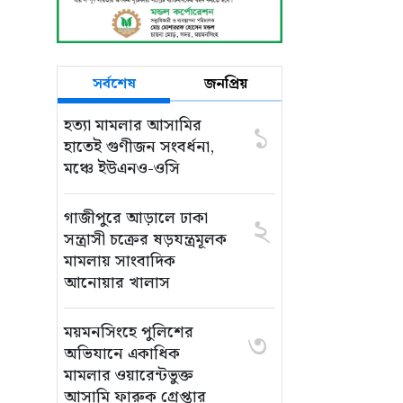
সর্বশেষ
জনপ্রিয়
হত্যা মামলার আসামির
১
হাতেই গুণীজন সংবর্ধনা,
মঞ্চে ইউএনও-ওসি
গাজীপুরে আড়ালে ঢাকা
২
সন্ত্রাসী চক্রের ষড়যন্ত্রমূলক
মামলায় সাংবাদিক
আনোয়ার খালাস
ময়মনসিংহে পুলিশের
৩
অভিযানে একাধিক
মামলার ওয়ারেন্টভুক্ত
আসামি ফারুক গ্রেপ্তার