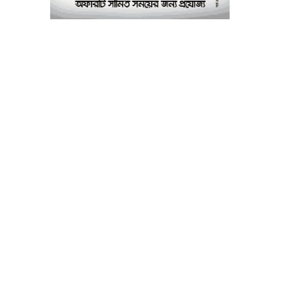
পরীক্ষাগার: এস এম হুমায়ূন
কবির
বাকৃবিতে মুখোমুখি দুই
৮
আবাসিক হল, ভাঙচুরের
অভিযোগ, আহত ৪, আতঙ্কে
সাধারণ শিক্ষার্থীরা
ময়মনসিংহে সাংবাদিকদের
৯
৩ দিনব্যাপী প্রশিক্ষণ
কর্মশালার সনদ বিতরণ ৫
আগস্ট
বিএনপি নেতার মাছের ঘেরে
১০
অবৈধ বিদ্যুৎ সংযোগে
কিশোরের মৃত্যু, লাশ ঘিরে
বিক্ষোভের অভিযোগ