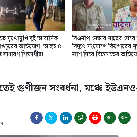
িতে মুখোমুখি দুই আবাসিক
বিএনপি নেতার মাছের ঘেরে
াঙচুরের অভিযোগ, আহত ৪,
বিদ্যুৎ সংযোগে কিশোরের মৃত্
 সাধারণ শিক্ষার্থীরা
লাশ ঘিরে বিক্ষোভের অভিয
তেই গুণীজন সংবর্ধনা, মঞ্চে ইউএনও
অ-
অ+
এম