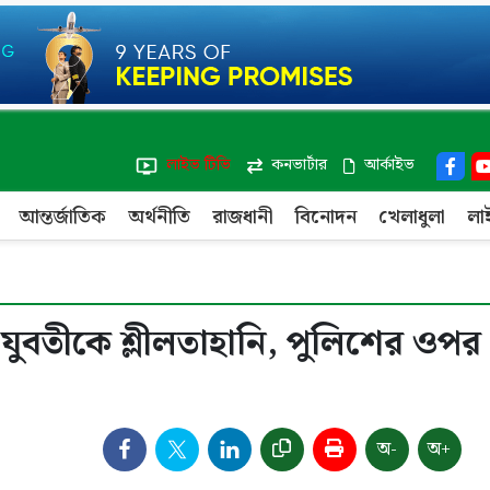
লাইভ টিভি
কনভার্টার
আর্কাইভ
আন্তর্জাতিক
অর্থনীতি
রাজধানী
বিনোদন
খেলাধুলা
লা
যুবতীকে শ্লীলতাহানি, পুলিশের ওপর
অ-
অ+