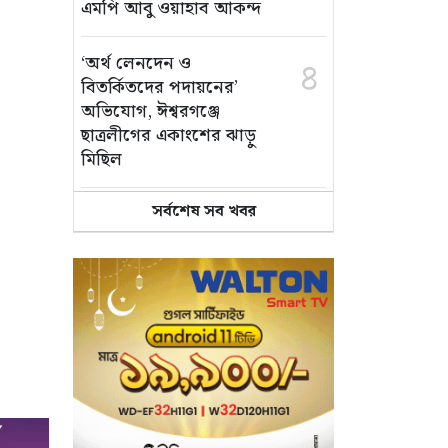
এমপি আবু ওয়াহাব আকন্দ
‘অর্থ লেনদেন ও
৪
বিতর্কিতদের পদায়নের’
অভিযোগ, ঈশ্বরগঞ্জে
ছাত্রলীগের একাংশের ঝাড়ু
মিছিল
সর্বশেষ সব খবর
মানসম্মত শিক্ষা নিশ্চিতে
৫
শ্যামপুরে তৎপর শিক্ষা
অফিসার শাপলা খানম
তাৎক্ষণিক খাদ্য পরীক্ষা
৬
নিশ্চিত করবে ভ্রাম্যমাণ
পরীক্ষাগার: এস এম হুমায়ূন
কবির
বাকৃবিতে মুখোমুখি দুই