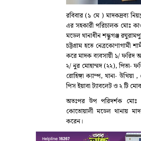
রবিবার (১ মে ) মাদকদ্রব্য নিয়ন
এর সহকারী পরিচালক মোঃ কাওসা
মডেল থানাধীন শম্ভুগঞ্জ রঘুরা
চট্টগ্রাম হতে নেত্রকোণাগামী শা
করে মাদক ব্যবসায়ী ১/ ফরিদ আল
২/ নুর মোহাম্মদ (২২), পিতা-
রোহিঙ্গা ক্যাম্প, থানা- উখি
পিস ইয়াবা ট্যাবলেট ও ২ টি মো
অতঃপর উপ পরিদর্শক মোঃ মো
কোতোয়ালী মডেল থানায় মাদকদ
করেন।