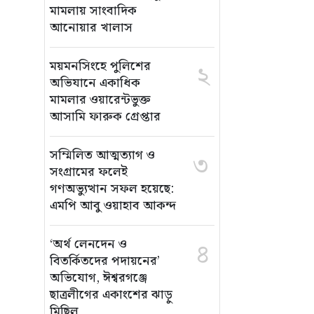
মামলায় সাংবাদিক
আনোয়ার খালাস
ময়মনসিংহে পুলিশের
২
অভিযানে একাধিক
মামলার ওয়ারেন্টভুক্ত
আসামি ফারুক গ্রেপ্তার
সম্মিলিত আত্মত্যাগ ও
৩
সংগ্রামের ফলেই
গণঅভ্যুত্থান সফল হয়েছে:
এমপি আবু ওয়াহাব আকন্দ
‘অর্থ লেনদেন ও
৪
বিতর্কিতদের পদায়নের’
অভিযোগ, ঈশ্বরগঞ্জে
ছাত্রলীগের একাংশের ঝাড়ু
মিছিল