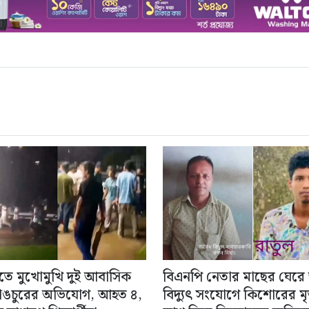
িতে মুখোমুখি দুই আবাসিক
বিএনপি নেতার মাছের ঘেরে
াঙচুরের অভিযোগ, আহত ৪,
বিদ্যুৎ সংযোগে কিশোরের মৃত্