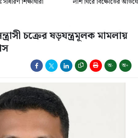
 সাধারণ শিক্ষার্থীরা
লাশ ঘিরে বিক্ষোভের অভিয
্রাসী চক্রের ষড়যন্ত্রমূলক মামলায়
াস
অ-
অ+