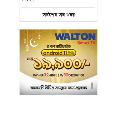
সর্বশেষ সব খবর
মানসম্মত শিক্ষা নিশ্চিতে
৫
শ্যামপুরে তৎপর শিক্ষা
অফিসার শাপলা খানম
তাৎক্ষণিক খাদ্য পরীক্ষা
৬
নিশ্চিত করবে ভ্রাম্যমাণ
পরীক্ষাগার: এস এম হুমায়ূন
কবির
বাকৃবিতে মুখোমুখি দুই
৭
আবাসিক হল, ভাঙচুরের
অভিযোগ, আহত ৪,
আতঙ্কে সাধারণ শিক্ষার্থীরা
ময়মনসিংহে সাংবাদিকদের
৮
৩ দিনব্যাপী প্রশিক্ষণ