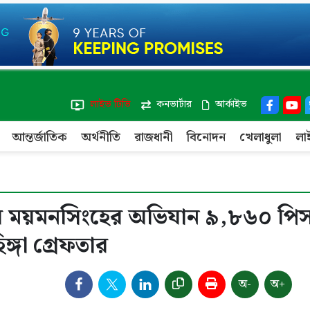
লাইভ টিভি
কনভার্টার
আর্কাইভ
আন্তর্জাতিক
অর্থনীতি
রাজধানী
বিনোদন
খেলাধুলা
লা
দপ্তর ময়মনসিংহের অভিযান ৯,৮৬০ পি
্গা গ্রেফতার
অ-
অ+