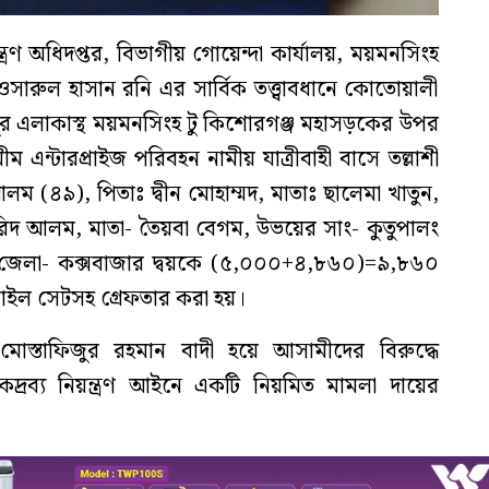
্ত্রণ অধিদপ্তর, বিভাগীয় গোয়েন্দা কার্যালয়, ময়মনসিংহ
রুল হাসান রনি এর সার্বিক তত্ত্বাবধানে কোতোয়ালী
মপুর এলাকাস্থ ময়মনসিংহ টু কিশোরগঞ্জ মহাসড়কের উপর
মীম এন্টারপ্রাইজ পরিবহন নামীয় যাত্রীবাহী বাসে তল্লাশী
ম (৪৯), পিতাঃ দ্বীন মোহাম্মদ, মাতাঃ ছালেমা খাতুন,
 ফরিদ আলম, মাতা- তৈয়বা বেগম, উভয়ের সাং- কুতুপালং
য়া , জেলা- কক্সবাজার দ্বয়কে (৫,০০০+৪,৮৬০)=৯,৮৬০
বাইল সেটসহ গ্রেফতার করা হয়।
স্তাফিজুর রহমান বাদী হয়ে আসামীদের বিরুদ্ধে
্রব্য নিয়ন্ত্রণ আইনে একটি নিয়মিত মামলা দায়ের