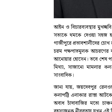
আইন ও বিচারব্যবস্থার মুখচ্ছ
সত্যকে থমকে দেওয়া সহজ হতে
গাজীপুরে প্রভাবশালীদের চোখ রাঙা
চরম পক্ষপাতমূলক আচরণের বল
আনোয়ার হোসেন। তবে শেষ পর্
মিথ্যা, সাজানো মামলার কলঙ
সাংবাদিক।
জানা যায়, জয়দেবপুর রেল
কলাপট্টি এলাকার রাস্তা আটকে
অবাধ চাঁদাবাজির মতো চাঞ্চ
রহস্যজনক নীরবতায় যখন এই সি