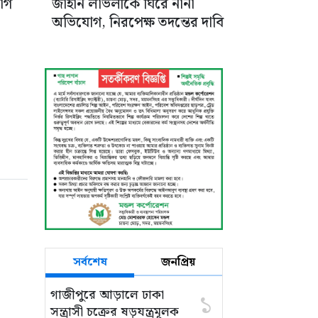
ঘিরে নানা অভিযোগ,
োগ
জাহান লাভলীকে ঘিরে নানা
নিরপেক্ষ তদন্তের দাবি
অভিযোগ, নিরপেক্ষ তদন্তের দাবি
সর্বশেষ
জনপ্রিয়
গাজীপুরে আড়ালে ঢাকা
১
সন্ত্রাসী চক্রের ষড়যন্ত্রমূলক