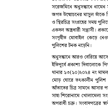
সরেজমিনে অনুসন্ধানে নামেন
জগত উন্মোচনের মাসুল তাঁকে 
ও স্থিরচিত্র সংগ্রহের সময় প
একদল অস্ত্রধারী সন্ত্রাসী। প্
সংগৃহীত মোবাইল কেড়ে নেওয়
পুলিশের টনক নড়েনি।
অনুসন্ধানে আরও বেরিয়ে আসে,
ইতিপূর্বে প্রকাশ্য দিবালোকে প
থানার ১৩(১০)২০২৪ নং মাম
মোড় ঘোরে তৎকালীন পুলিশ প্
আঁতাতের চিত্র সামনে আসার পর। 
সাহা শিরোনামে খোলামেলা সংব
অপরাধী চক্র। সংবাদপত্রের স্ব