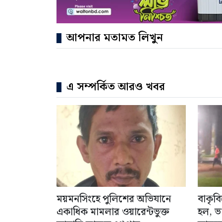
আপনার মতামত লিখুন
এ সম্পর্কিত আরও খবর
ময়মনসিংহে পুলিশের অভিযানে
বাকৃব
একাধিক মামলার ওয়ারেন্টভুক্ত
হল, ভ