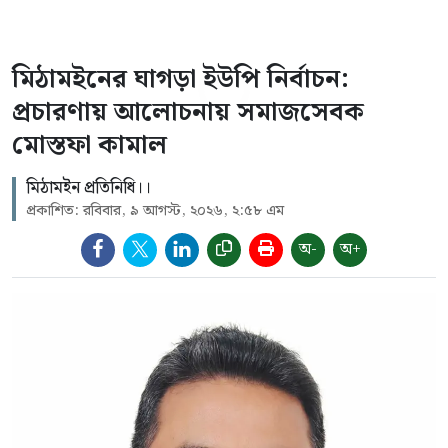
মিঠামইনের ঘাগড়া ইউপি নির্বাচন:
প্রচারণায় আলোচনায় সমাজসেবক
মোস্তফা কামাল
মিঠামইন প্রতিনিধি।।
প্রকাশিত: রবিবার, ৯ আগস্ট, ২০২৬, ২:৫৮ এম
অ-
অ+