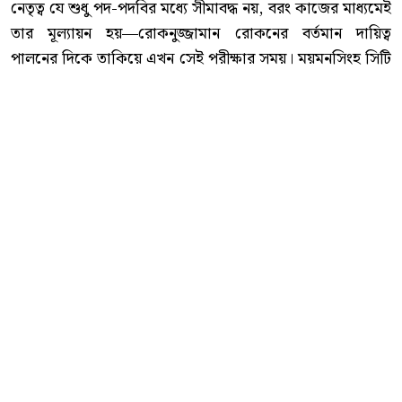
নেতৃত্ব যে শুধু পদ-পদবির মধ্যে সীমাবদ্ধ নয়, বরং কাজের মাধ্যমেই
তার মূল্যায়ন হয়—রোকনুজ্জামান রোকনের বর্তমান দায়িত্ব
পালনের দিকে তাকিয়ে এখন সেই পরীক্ষার সময়। ময়মনসিংহ সিটি
করপোরেশনের প্রশাসক হিসেবে তাঁর কর্মকাণ্ড আগামী দিনে
নগরবাসীর প্রত্যাশা কতটা পূরণ করতে পারে, সেটিই এখন দেখার
বিষয়।