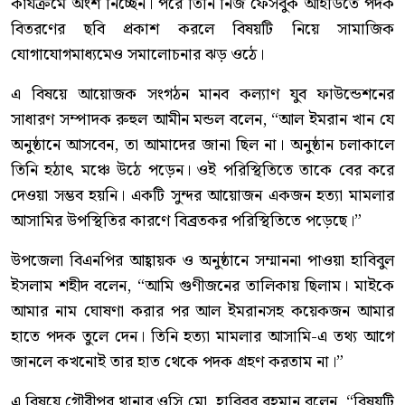
কার্যক্রমে অংশ নিচ্ছেন। পরে তিনি নিজ ফেসবুক আইডিতে পদক
বিতরণের ছবি প্রকাশ করলে বিষয়টি নিয়ে সামাজিক
যোগাযোগমাধ্যমেও সমালোচনার ঝড় ওঠে।
এ বিষয়ে আয়োজক সংগঠন মানব কল্যাণ যুব ফাউন্ডেশনের
সাধারণ সম্পাদক রুহুল আমীন মন্ডল বলেন, “আল ইমরান খান যে
অনুষ্ঠানে আসবেন, তা আমাদের জানা ছিল না। অনুষ্ঠান চলাকালে
তিনি হঠাৎ মঞ্চে উঠে পড়েন। ওই পরিস্থিতিতে তাকে বের করে
দেওয়া সম্ভব হয়নি। একটি সুন্দর আয়োজন একজন হত্যা মামলার
আসামির উপস্থিতির কারণে বিব্রতকর পরিস্থিতিতে পড়েছে।”
উপজেলা বিএনপির আহ্বায়ক ও অনুষ্ঠানে সম্মাননা পাওয়া হাবিবুল
ইসলাম শহীদ বলেন, “আমি গুণীজনের তালিকায় ছিলাম। মাইকে
আমার নাম ঘোষণা করার পর আল ইমরানসহ কয়েকজন আমার
হাতে পদক তুলে দেন। তিনি হত্যা মামলার আসামি-এ তথ্য আগে
জানলে কখনোই তার হাত থেকে পদক গ্রহণ করতাম না।”
এ বিষয়ে গৌরীপুর থানার ওসি মো. হাবিবুর রহমান বলেন, “বিষয়টি