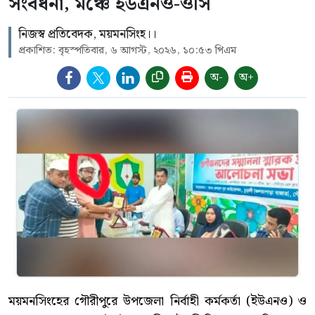
সংবর্ধনা, মঞ্চে ইউএনও-ওসি
নিজস্ব প্রতিবেদক, ময়মনসিংহ।।
প্রকাশিত: বৃহস্পতিবার, ৬ আগস্ট, ২০২৬, ১০:৫৩ পিএম
অ-
অ+
ময়মনসিংহের গৌরীপুরে উপজেলা নির্বাহী কর্মকর্তা (ইউএনও) ও