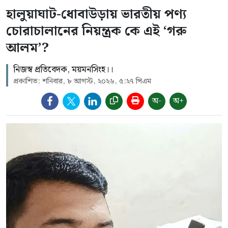
হালুয়াঘাট-ধোবাউড়ায় ভারতীয় পণ্য
চোরাচালানের নিয়ন্ত্রক কে এই ‘গরু
আলম’?
নিজস্ব প্রতিবেদক, ময়মনসিংহ।।
প্রকাশিত: শনিবার, ৮ আগস্ট, ২০২৬, ৫:২৭ পিএম
অ-
অ+