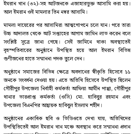
ইমরান খান (৩২)-সহ আটজনকে এজাহারভুক্ত আসামি করা হয়।
আল ইমরান ওই মামলার তিন নম্বর আসামি।
মামলা দায়েরের পর আসামিরা আত্মগোপনে চলে যান। পরে তারা
উচ্চ আদালত থেকে আট সপ্তাহের আগাম জামিন লাভ করেন বলে
সংশ্লিষ্ট সূত্রে জানা গেছে। সেই জামিনে থাকা অবস্থাতেই
বৃহস্পতিবারের অনুষ্ঠানে উপস্থিত হয়ে আল ইমরান বিভিন্ন
গুণীজনের হাতে সম্মাননা পদক তুলে দেন।
অনুষ্ঠানে সমাজের বিভিন্ন ক্ষেত্রে অবদানের স্বীকৃতি হিসেবে ১১
জনকে সংবর্ধনা দেওয়া হয়। এতে অতিথি হিসেবে উপস্থিত ছিলেন
গৌরীপুর উপজেলা নির্বাহী কর্মকর্তা আফিয়া আমীন পাপ্পা, গৌরীপুর
থানার ভারপ্রাপ্ত কর্মকর্তা (ওসি) মো. হাবিবুর রহমান এবং
উপজেলা বিএনপির আহ্বায়ক হাবিবুল ইসলাম শহীদ।
অনুষ্ঠানের একাধিক ছবি ও ভিডিওতে দেখা যায়, অতিথিদের
উপস্থিতিতেই আল ইমরান খান মঞ্চে অবস্থান করে সম্মাননা প্রদান