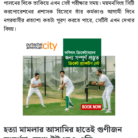
পালনের দিকে তাকিয়ে এখন সেই পরীক্ষার সময়। ময়মনসিংহ সিটি
করপোরেশনের প্রশাসক হিসেবে তাঁর কর্মকাণ্ড আগামী দিনে
নগরবাসীর প্রত্যাশা কতটা পূরণ করতে পারে, সেটিই এখন দেখার
বিষয়।
হত্যা মামলার আসামির হাতেই গুণীজন