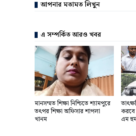
আপনার মতামত লিখুন
এ সম্পর্কিত আরও খবর
মানসম্মত শিক্ষা নিশ্চিতে শ্যামপুরে
তাৎক্ষ
তৎপর শিক্ষা অফিসার শাপলা
করবে ভ
খানম
এম হু