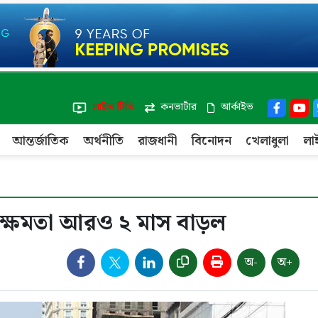
লাইভ টিভি
কনভার্টার
আর্কাইভ
আন্তর্জাতিক
অর্থনীতি
রাজধানী
বিনোদন
খেলাধুলা
লা
রেসি ক্ষমতা আরও ২ মাস বাড়ল
অ-
অ+