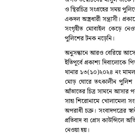
ও স্থিরচিত্র সংগ্রহের সময় প
একদল অস্ত্রধারী সন্ত্রাসী। প্
সংগৃহীত মোবাইল কেড়ে নেওয়
পুলিশের টনক নড়েনি।
অনুসন্ধানে আরও বেরিয়ে আসে,
ইতিপূর্বে প্রকাশ্য দিবালোকে প
থানার ১৩(১০)২০২৪ নং মাম
মোড় ঘোরে তৎকালীন পুলিশ প্
আঁতাতের চিত্র সামনে আসার পর। 
সাহা শিরোনামে খোলামেলা সংব
অপরাধী চক্র। সংবাদপত্রের স্ব
প্রতিবাদ বা প্রেস কাউন্সিলে 
নেওয়া হয়।