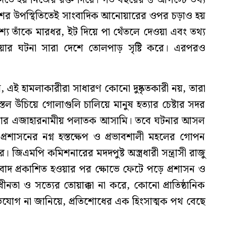
ুলিশের উপস্থিতিতেই সাংবাদিক আনোয়ারের ওপর চড়াও হয়
রকাশ্যে তাঁকে মারধর, ইট দিয়ে পা থেঁতলে দেওয়া এবং তথ্য
ার ঘটনা সারা দেশে তোলপাড় সৃষ্টি করে। এরপরও
 এই হামলাকারীরা সাধারণ কোনো দুষ্কৃতকারী নয়, তারা
িস্তল উঁচিয়ে গোলাগুলি চালিয়ে মানুষ হত্যার চেষ্টার সদর
লার এজাহারনামীয় পলাতক আসামি। তবে ঘটনার আসল
রশাসনের নগ্ন হস্তক্ষেপ ও প্রভাবশালী মহলের গোপন
জিএমপি কমিশনারের মদদপুষ্ট অস্ত্রধারী সন্ত্রাসী রাজু
াদ প্রকাশিত হওয়ার পর ক্ষোভে ফেটে পড়ে প্রশাসন ও
াধীনতা ও সত্যের তোয়াক্কা না করে, কোনো প্রাতিষ্ঠানিক
অভিযোগ না জানিয়ে, প্রতিশোধের এক হিংসাত্মক পথ বেছে