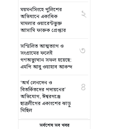
ময়মনসিংহে পুলিশের
২
অভিযানে একাধিক
মামলার ওয়ারেন্টভুক্ত
আসামি ফারুক গ্রেপ্তার
সম্মিলিত আত্মত্যাগ ও
৩
সংগ্রামের ফলেই
গণঅভ্যুত্থান সফল হয়েছে:
এমপি আবু ওয়াহাব আকন্দ
‘অর্থ লেনদেন ও
৪
বিতর্কিতদের পদায়নের’
অভিযোগ, ঈশ্বরগঞ্জে
ছাত্রলীগের একাংশের ঝাড়ু
মিছিল
সর্বশেষ সব খবর
মানসম্মত শিক্ষা নিশ্চিতে