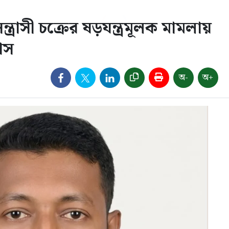
্রাসী চক্রের ষড়যন্ত্রমূলক মামলায়
াস
অ-
অ+