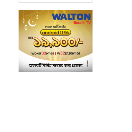
৫
শ্যামপুরে তৎপর শিক্ষা
অফিসার শাপলা খানম
তাৎক্ষণিক খাদ্য পরীক্ষা
৬
নিশ্চিত করবে ভ্রাম্যমাণ
পরীক্ষাগার: এস এম হুমায়ূন
কবির
বাকৃবিতে মুখোমুখি দুই
৭
আবাসিক হল, ভাঙচুরের
অভিযোগ, আহত ৪,
আতঙ্কে সাধারণ শিক্ষার্থীরা
ময়মনসিংহে সাংবাদিকদের
৮
৩ দিনব্যাপী প্রশিক্ষণ
কর্মশালার সনদ বিতরণ ৫
আগস্ট