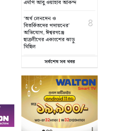
এমপি আবু ওয়াহাব আকন্দ
‘অর্থ লেনদেন ও
৪
বিতর্কিতদের পদায়নের’
অভিযোগ, ঈশ্বরগঞ্জে
ছাত্রলীগের একাংশের ঝাড়ু
মিছিল
সর্বশেষ সব খবর
মানসম্মত শিক্ষা নিশ্চিতে
৫
শ্যামপুরে তৎপর শিক্ষা
অফিসার শাপলা খানম
তাৎক্ষণিক খাদ্য পরীক্ষা
৬
নিশ্চিত করবে ভ্রাম্যমাণ
পরীক্ষাগার: এস এম হুমায়ূন
কবির
বাকৃবিতে মুখোমুখি দুই