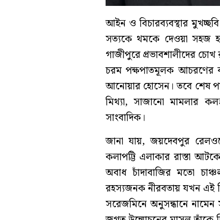
আইন ও বিচারব্যবস্থার মুখচ্ছ
সত্যকে থমকে দেওয়া সহজ হতে
গাজীপুরে প্রভাবশালীদের চোখ রাঙা
চরম পক্ষপাতমূলক আচরণের বল
আনোয়ার হোসেন। তবে শেষ পর্
মিথ্যা, সাজানো মামলার কলঙ
সাংবাদিক।
জানা যায়, জয়দেবপুর রেল
কলাপট্টি এলাকার রাস্তা আটকে
অবাধ চাঁদাবাজির মতো চাঞ্চ
রহস্যজনক নীরবতায় যখন এই সি
সরেজমিনে অনুসন্ধানে নামেন
জগত উন্মোচনের মাসুল তাঁকে 