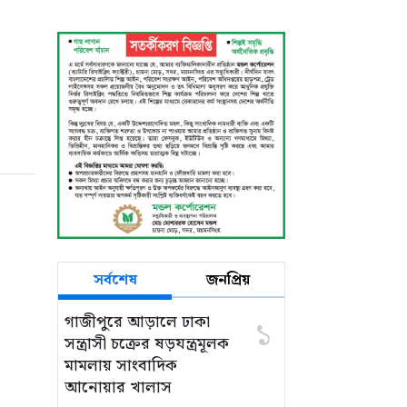
ঘিরে নানা অভিযোগ,
নিরপেক্ষ তদন্তের দাবি
সর্বশেষ
জনপ্রিয়
গাজীপুরে আড়ালে ঢাকা
১
সন্ত্রাসী চক্রের ষড়যন্ত্রমূলক
মামলায় সাংবাদিক
আনোয়ার খালাস