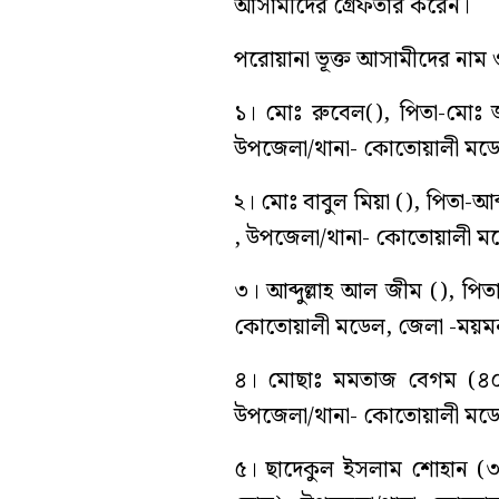
আসামীদের গ্রেফতার করেন।
পরোয়ানা ভূক্ত আসামীদের নাম 
১। মোঃ রুবেল(), পিতা-মোঃ জা-ব
উপজেলা/থানা- কোতোয়ালী মডে
২। মোঃ বাবুল মিয়া (), পিতা-আব্দ
, উপজেলা/থানা- কোতোয়ালী ম
৩। আব্দুল্লাহ আল জীম (), পিতা
কোতোয়ালী মডেল, জেলা -ময়মন
৪। মোছাঃ মমতাজ বেগম (৪০), 
উপজেলা/থানা- কোতোয়ালী মডে
৫। ছাদেকুল ইসলাম শোহান (৩১