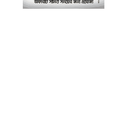
পরীক্ষাগার: এস এম হুমায়ূন
কবির
বাকৃবিতে মুখোমুখি দুই
৮
আবাসিক হল, ভাঙচুরের
অভিযোগ, আহত ৪, আতঙ্কে
সাধারণ শিক্ষার্থীরা
ময়মনসিংহে সাংবাদিকদের
৯
৩ দিনব্যাপী প্রশিক্ষণ
কর্মশালার সনদ বিতরণ ৫
আগস্ট
বিএনপি নেতার মাছের ঘেরে
১০
অবৈধ বিদ্যুৎ সংযোগে
কিশোরের মৃত্যু, লাশ ঘিরে
বিক্ষোভের অভিযোগ