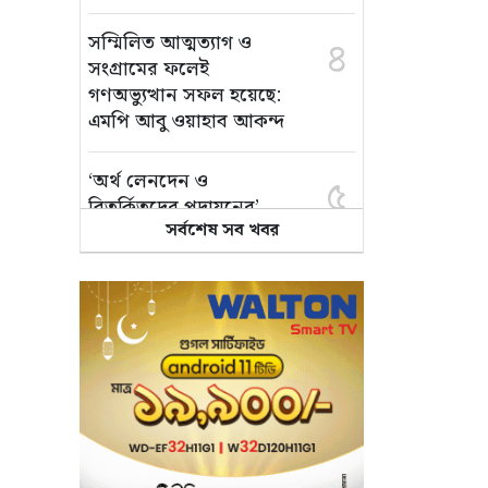
সম্মিলিত আত্মত্যাগ ও
৪
সংগ্রামের ফলেই
গণঅভ্যুত্থান সফল হয়েছে:
এমপি আবু ওয়াহাব আকন্দ
‘অর্থ লেনদেন ও
৫
বিতর্কিতদের পদায়নের’
সর্বশেষ সব খবর
অভিযোগ, ঈশ্বরগঞ্জে
ছাত্রলীগের একাংশের ঝাড়ু
মিছিল
মানসম্মত শিক্ষা নিশ্চিতে
৬
শ্যামপুরে তৎপর শিক্ষা
অফিসার শাপলা খানম
তাৎক্ষণিক খাদ্য পরীক্ষা
৭
নিশ্চিত করবে ভ্রাম্যমাণ