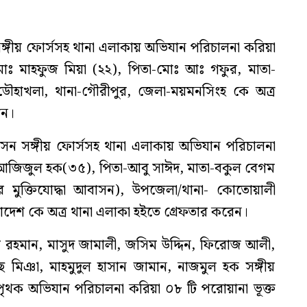
্গীয় ফোর্সসহ থানা এলাকায় অভিযান পরিচালনা করিয়া
োঃ মাহফুজ মিয়া (২২), পিতা-মোঃ আঃ গফুর, মাতা-
 ডৌহাখলা, থানা-গৌরীপুর, জেলা-ময়মনসিংহ কে অত্র
েন।
েন সঙ্গীয় ফোর্সসহ থানা এলাকায় অভিযান পরিচালনা
 আজিজুল হক(৩৫), পিতা-আবু সাঈদ, মাতা-বকুল বেগম
ুর মুক্তিযোদ্ধা আবাসন), উপজেলা/থানা- কোতোয়ালী
দেশ কে অত্র থানা এলাকা হইতে গ্রেফতার করেন।
রহমান, মাসুদ জামালী, জসিম উদ্দিন, ফিরোজ আলী,
মিঞা, মাহমুদুল হাসান জামান, নাজমুল হক সঙ্গীয়
পৃথক অভিযান পরিচালনা করিয়া ০৮ টি পরোয়ানা ভূক্ত