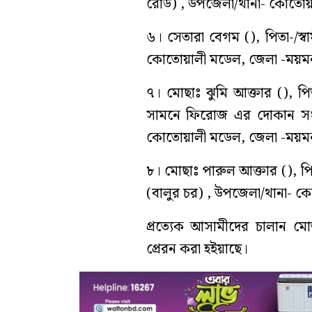
রোড) , উপজেলা/থানা- কোতোয়
৬। সেতারা বেগম (), পিতা-/স্বা
কোতোয়ালী মডেল, জেলা -ময়মন
৭। মোছাঃ ঝুমি আক্তার (), পিত
সামনে ফিরোজ এর দোকান সংলগ
কোতোয়ালী মডেল, জেলা -ময়মন
৮। মোছাঃ পারুল আক্তার (), পিতা
(বালুর চর) , উপজেলা/থানা- ক
প্রত্যেক আসামীদের চালান মো
প্রেরন করা হইয়াছে।