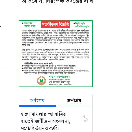
অভিযোগ, নিরপেক্ষ তদন্তের দাবি
-
সর্বশেষ
জনপ্রিয়
হত্যা মামলার আসামির
১
হাতেই গুণীজন সংবর্ধনা,
মঞ্চে ইউএনও-ওসি