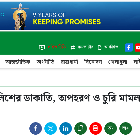
লাইভ টিভি
কনভার্টার
আর্কাইভ
আন্তর্জাতিক
অর্থনীতি
রাজধানী
বিনোদন
খেলাধুলা
লা
লিশের ডাকাতি, অপহরণ ও চুরি মামল
অ-
অ+