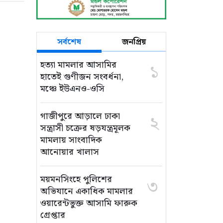
সর্বশেষ
জনপ্রিয়
হত্যা মামলার আসামির
১
হাতেই গুণীজন সংবর্ধনা,
মঞ্চে ইউএনও-ওসি
গাজীপুরে আড়ালে ঢাকা
২
সন্ত্রাসী চক্রের ষড়যন্ত্রমূলক
মামলায় সাংবাদিক
আনোয়ার খালাস
ময়মনসিংহে পুলিশের
৩
অভিযানে একাধিক মামলার
ওয়ারেন্টভুক্ত আসামি ফারুক
গ্রেপ্তার