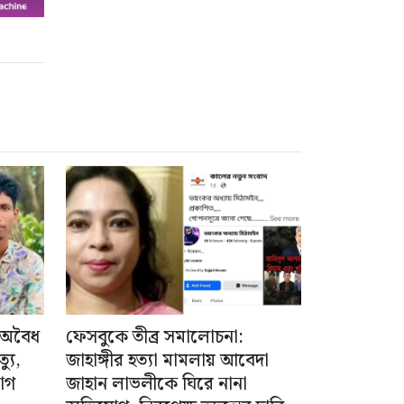
 অবৈধ
ফেসবুকে তীব্র সমালোচনা:
যু,
জাহাঙ্গীর হত্যা মামলায় আবেদা
োগ
জাহান লাভলীকে ঘিরে নানা