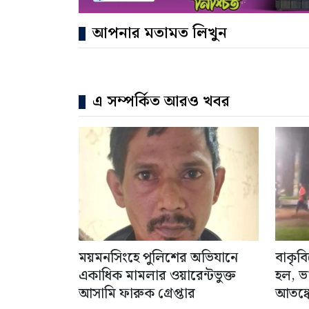
আপনার মতামত লিখুন
এ সম্পর্কিত আরও খবর
ময়মনসিংহে পুলিশের অভিযানে
বাকৃব
একাধিক মামলার ওয়ারেন্টভুক্ত
হল, ভ
আসামি ফারুক গ্রেপ্তার
আতঙ্কে