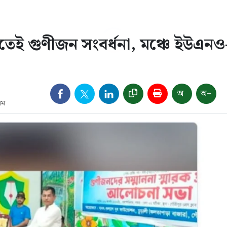
তেই গুণীজন সংবর্ধনা, মঞ্চে ইউএনও
অ-
অ+
এম