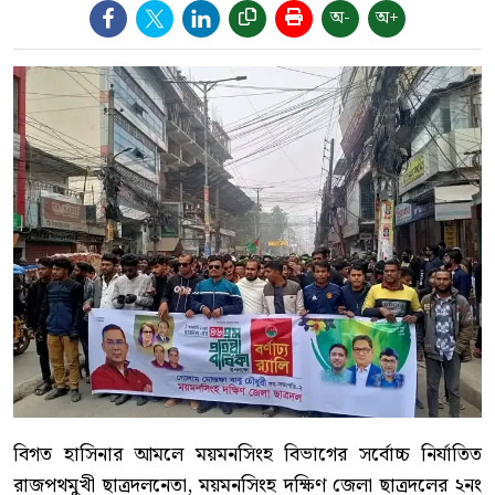
অ-
অ+
বিগত হাসিনার আমলে ময়মনসিংহ বিভাগের সর্বোচ্চ নির্যাতিত
রাজপথমুখী ছাত্রদলনেতা, ময়মনসিংহ দক্ষিণ জেলা ছাত্রদলের ২নং