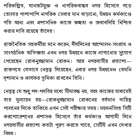
পরিকল্পিত, যানজটমুক্ত ও নাগরিকবান্ধব নগর হিসেবে গড়ে
তোলার পাশাপাশি নাগরিক সেবার মান বাড়ানো, উন্নয়ন কর্মকাণ্ডে
গতি আনা এবং প্রশাসনিক কাজে স্বচ্ছতা ও জবাবদিহি নিশ্চিত
করার দাবি রয়েছে তাঁদের।
রাজনৈতিক সহকর্মীরা মনে করেন, দীর্ঘদিনের আন্দোলন-সংগ্রাম ও
সাংগঠনিক অভিজ্ঞতা এখন নগর উন্নয়নে কাজে লাগানোর সুযোগ
পেয়েছেন রোকনুজ্জামান রোকন। আর নগরবাসীর প্রত্যাশা—
রাজপথে যেভাবে নেতৃত্ব দিয়েছেন, এবার নগর উন্নয়নেও তেমনি
দৃশ্যমান ও কার্যকর ভূমিকা রাখবেন তিনি।
নেতৃত্ব যে শুধু পদ-পদবির মধ্যে সীমাবদ্ধ নয়, বরং কাজের মাধ্যমেই
তার মূল্যায়ন হয়—রোকনুজ্জামান রোকনের বর্তমান দায়িত্ব
পালনের দিকে তাকিয়ে এখন সেই পরীক্ষার সময়। ময়মনসিংহ সিটি
করপোরেশনের প্রশাসক হিসেবে তাঁর কর্মকাণ্ড আগামী দিনে
নগরবাসীর প্রত্যাশা কতটা পূরণ করতে পারে, সেটিই এখন দেখার
বিষয়।