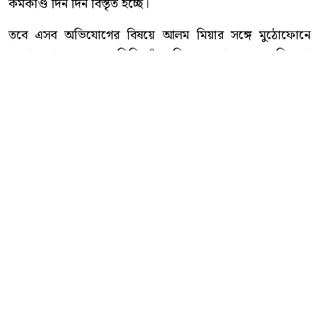
কর্মকাণ্ড দিন দিন বিস্তৃত হচ্ছে।
তবে এসব অভিযোগের বিষয়ে আলম মিয়ার সঙ্গে মুঠোফোনে
যোগাযোগ করা হলে তিনি তাঁর বিরুদ্ধে আনা সব অভিযোগ
অস্বীকার করেন। তিনি চোরাচালান ও হুন্ডি ব্যবসার সঙ্গে জড়িত
নন বলে দাবি করেন।
এ বিষয়ে হালুয়াঘাট থানার ভারপ্রাপ্ত কর্মকর্তা (ওসি) মোহাম্মদ
ফেরদৌস আলমের সঙ্গে মুঠোফোনে যোগাযোগ করা হলে তিনি
২০ মিনিট পর কথা বলবেন বলে জানান। পরে একাধিকবার ফোন
করা হলেও তিনি আর ফোন রিসিভ করেননি।
প্রতিবেদকের অনুসন্ধান অব্যাহত রয়েছে।