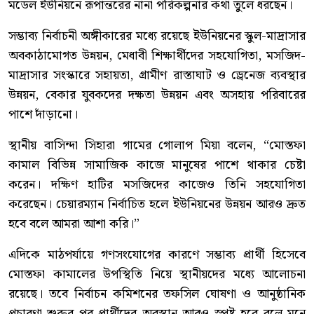
মডেল ইউনিয়নে রূপান্তরের নানা পরিকল্পনার কথা তুলে ধরছেন।
সম্ভাব্য নির্বাচনী অঙ্গীকারের মধ্যে রয়েছে ইউনিয়নের স্কুল-মাদ্রাসার
অবকাঠামোগত উন্নয়ন, মেধাবী শিক্ষার্থীদের সহযোগিতা, মসজিদ-
মাদ্রাসার সংস্কারে সহায়তা, গ্রামীণ রাস্তাঘাট ও ড্রেনেজ ব্যবস্থার
উন্নয়ন, বেকার যুবকদের দক্ষতা উন্নয়ন এবং অসহায় পরিবারের
পাশে দাঁড়ানো।
স্থানীয় বাসিন্দা সিহারা গামের গোলাপ মিয়া বলেন, “মোস্তফা
কামাল বিভিন্ন সামাজিক কাজে মানুষের পাশে থাকার চেষ্টা
করেন। দক্ষিণ হাটির মসজিদের কাজেও তিনি সহযোগিতা
করেছেন। চেয়ারম্যান নির্বাচিত হলে ইউনিয়নের উন্নয়ন আরও দ্রুত
হবে বলে আমরা আশা করি।”
এদিকে মাঠপর্যায়ে গণসংযোগের কারণে সম্ভাব্য প্রার্থী হিসেবে
মোস্তফা কামালের উপস্থিতি নিয়ে স্থানীয়দের মধ্যে আলোচনা
রয়েছে। তবে নির্বাচন কমিশনের তফসিল ঘোষণা ও আনুষ্ঠানিক
প্রচারণা শুরুর পর প্রার্থীদের অবস্থান আরও স্পষ্ট হবে বলে মনে