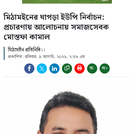
মিঠামইনের ঘাগড়া ইউপি নির্বাচন:
প্রচারণায় আলোচনায় সমাজসেবক
মোস্তফা কামাল
মিঠামইন প্রতিনিধি।।
প্রকাশিত: রবিবার, ৯ আগস্ট, ২০২৬, ২:৫৮ এম
অ-
অ+