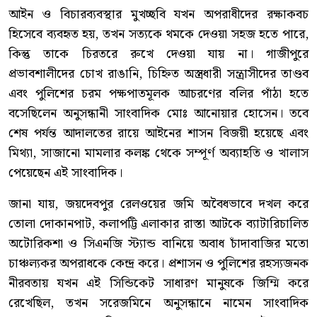
আইন ও বিচারব্যবস্থার মুখচ্ছবি যখন অপরাধীদের রক্ষাকবচ
হিসেবে ব্যবহৃত হয়, তখন সত্যকে থমকে দেওয়া সহজ হতে পারে,
কিন্তু তাকে চিরতরে রুখে দেওয়া যায় না। গাজীপুরে
প্রভাবশালীদের চোখ রাঙানি, চিহ্নিত অস্ত্রধারী সন্ত্রাসীদের তাণ্ডব
এবং পুলিশের চরম পক্ষপাতমূলক আচরণের বলির পাঁঠা হতে
বসেছিলেন অনুসন্ধানী সাংবাদিক মোঃ আনোয়ার হোসেন। তবে
শেষ পর্যন্ত আদালতের রায়ে আইনের শাসন বিজয়ী হয়েছে এবং
মিথ্যা, সাজানো মামলার কলঙ্ক থেকে সম্পূর্ণ অব্যাহতি ও খালাস
পেয়েছেন এই সাংবাদিক।
জানা যায়, জয়দেবপুর রেলওয়ের জমি অবৈধভাবে দখল করে
তোলা দোকানপাট, কলাপট্টি এলাকার রাস্তা আটকে ব্যাটারিচালিত
অটোরিকশা ও সিএনজি স্ট্যান্ড বানিয়ে অবাধ চাঁদাবাজির মতো
চাঞ্চল্যকর অপরাধকে কেন্দ্র করে। প্রশাসন ও পুলিশের রহস্যজনক
নীরবতায় যখন এই সিন্ডিকেট সাধারণ মানুষকে জিম্মি করে
রেখেছিল, তখন সরেজমিনে অনুসন্ধানে নামেন সাংবাদিক