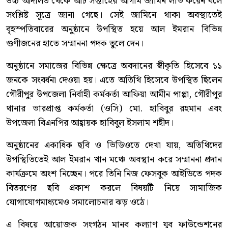
উচ্চ আদালত থেকে আট সপ্তাহের আগাম জামিন লাভ করেন বলে
সংশ্লিষ্ট সূত্রে জানা গেছে। সেই জামিনে থাকা অবস্থাতেই
বৃহস্পতিবারের অনুষ্ঠানে উপস্থিত হয়ে আল ইমরান বিভিন্ন
গুণীজনের হাতে সম্মাননা পদক তুলে দেন।
অনুষ্ঠানে সমাজের বিভিন্ন ক্ষেত্রে অবদানের স্বীকৃতি হিসেবে ১১
জনকে সংবর্ধনা দেওয়া হয়। এতে অতিথি হিসেবে উপস্থিত ছিলেন
গৌরীপুর উপজেলা নির্বাহী কর্মকর্তা আফিয়া আমীন পাপ্পা, গৌরীপুর
থানার ভারপ্রাপ্ত কর্মকর্তা (ওসি) মো. হাবিবুর রহমান এবং
উপজেলা বিএনপির আহ্বায়ক হাবিবুল ইসলাম শহীদ।
অনুষ্ঠানের একাধিক ছবি ও ভিডিওতে দেখা যায়, অতিথিদের
উপস্থিতিতেই আল ইমরান খান মঞ্চে অবস্থান করে সম্মাননা প্রদান
কার্যক্রমে অংশ নিচ্ছেন। পরে তিনি নিজ ফেসবুক আইডিতে পদক
বিতরণের ছবি প্রকাশ করলে বিষয়টি নিয়ে সামাজিক
যোগাযোগমাধ্যমেও সমালোচনার ঝড় ওঠে।
এ বিষয়ে আয়োজক সংগঠন মানব কল্যাণ যুব ফাউন্ডেশনের