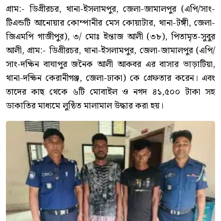
গ্রাম:- ডিগ্রীরচর, থানা-ইসলামপুর, জেলা-জামালপুর (এপি/সাং-
টিএন্ডটি আনোয়ার কোম্পানীর মেস কোয়াটার, থানা-টঙ্গী, জেলা-
জিএমপি গাজীপুর), ৩/ মোঃ ইন্তাজ আলী (৩৮), পিতামৃত-সুবুর
আলী, গ্রাম:- ডিগ্রীরচর, থানা-ইসলামপুর, জেলা-জামালপুর (এপি/
সাং-দক্ষিন বাঘাপুর জনৈক আলী আকবর এর বাসার ভাড়াটিয়া,
থানা-দক্ষিন কেরানীগঞ্জ, জেলা-ঢাকা) কে গ্রেফতার করেন। এবং
তাদের কাছ থেকে ৬টি মোবাইল ও নগদ ৪১,৫০০ টাকা সহ
ডাকাতির মাধ্যমে লুন্ঠিত মালামাল উদ্ধার করা হয়।