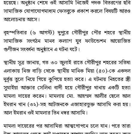
হয়েছে। অনুষ্ঠান শেষে ওই আসামি নিজেই পদক বিতরণের ছবি
সামাজিক যোগাযোগমাধ্যম ফেসবুকে প্রকাশ করলে বিষয়টি আরও
আলোচনায় আসে।
বৃহস্পতিবার (৬ আগস্ট) দুপুরে গৌরীপুর পৌর শহরে স্থানীয়
সামাজিক সংগঠন মানব কল্যাণ যুব ফাউন্ডেশন আয়োজিত
গুণীজন সংবর্ধনা অনুষ্ঠানে এ ঘটনা ঘটে।
স্থানীয় সূত্র জানায়, গত ৩০ জুলাই রাতে গৌরীপুর শহরের সতিষা
এলাকায় নিজ বাড়ি থেকে স্থানীয় মানিক মিয়া (৪০)-কে একদল
দুর্বৃত্ত তুলে নিয়ে গিয়ে কুপিয়ে হত্যা করে। এ ঘটনায় নিহতের স্ত্রী
সুমাইয়া আক্তার সেলিনা বাদী হয়ে গৌরীপুর থানায় একটি হত্যা
মামলা দায়ের করেন। মামলায় মো. আহম্মদ আলীর ছেলে আল
ইমরান খান (৩২)-সহ আটজনকে এজাহারভুক্ত আসামি করা হয়।
আল ইমরান ওই মামলার তিন নম্বর আসামি।
মামলা দায়েরের পর আসামিরা আত্মগোপনে চলে যান। পরে তারা