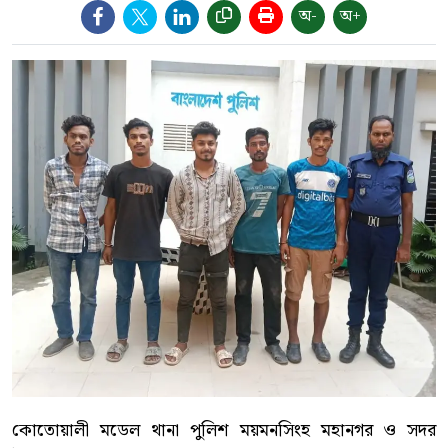
অ-
অ+
কোতোয়ালী মডেল থানা পুলিশ ময়মনসিংহ মহানগর ও সদর