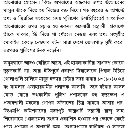
আনোয়ার হোসেন। কিন্তু অপরাধের অন্ধকার জগত উন্মোচনের
মাসুল তাঁকে দিতে হয় নিজের রক্ত দিয়ে। গত বছরের ৬ আগস্টে
তথ্য ও স্থিরচিত্র সংগ্রহের সময় পুলিশের উপস্থিতিতেই সাংবাদিক
আনোয়ারের ওপর চড়াও হয় একদল অস্ত্রধারী সন্ত্রাসী। প্রকাশ্যে
তাঁকে মারধর, ইট দিয়ে পা থেঁতলে দেওয়া এবং তথ্য সংগৃহীত
মোবাইল কেড়ে নেওয়ার ঘটনা সারা দেশে তোলপাড় সৃষ্টি করে।
এরপরও পুলিশের টনক নড়েনি।
অনুসন্ধানে আরও বেরিয়ে আসে, এই হামলাকারীরা সাধারণ কোনো
দুষ্কৃতকারী নয়, তারা ইতিপূর্বে প্রকাশ্য দিবালোকে পিস্তল উঁচিয়ে
গোলাগুলি চালিয়ে মানুষ হত্যার চেষ্টার সদর থানার ১৩(১০)২০২৪
নং মামলার এজাহারনামীয় পলাতক আসামি। তবে ঘটনার আসল
মোড় ঘোরে তৎকালীন পুলিশ প্রশাসনের নগ্ন হস্তক্ষেপ ও
প্রভাবশালী মহলের গোপন আঁতাতের চিত্র সামনে আসার পর।
জিএমপি কমিশনারের মদদপুষ্ট অস্ত্রধারী সন্ত্রাসী রাজু সাহা
শিরোনামে খোলামেলা সংবাদ প্রকাশিত হওয়ার পর ক্ষোভে ফেটে
পড়ে প্রশাসন ও অপরাধী চক্র। সংবাদপত্রের স্বাধীনতা ও সত্যের