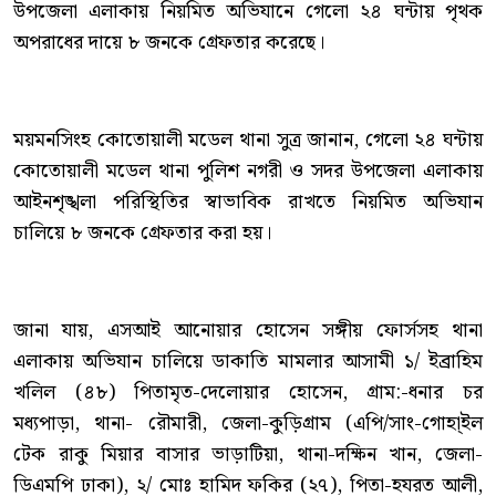
উপজেলা এলাকায় নিয়মিত অভিযানে গেলো ২৪ ঘন্টায় পৃথক
অপরাধের দায়ে ৮ জনকে গ্রেফতার করেছে।
ময়মনসিংহ কোতোয়ালী মডেল থানা সুত্র জানান, গেলো ২৪ ঘন্টায়
কোতোয়ালী মডেল থানা পুলিশ নগরী ও সদর উপজেলা এলাকায়
আইনশৃঙ্খলা পরিস্থিতির স্বাভাবিক রাখতে নিয়মিত অভিযান
চালিয়ে ৮ জনকে গ্রেফতার করা হয়।
জানা যায়, এসআই আনোয়ার হোসেন সঙ্গীয় ফোর্সসহ থানা
এলাকায় অভিযান চালিয়ে ডাকাতি মামলার আসামী ১/ ইব্রাহিম
খলিল (৪৮) পিতামৃত-দেলোয়ার হোসেন, গ্রাম:-ধনার চর
মধ্যপাড়া, থানা- রৌমারী, জেলা-কুড়িগ্রাম (এপি/সাং-গোহা্ইল
টেক রাকু মিয়ার বাসার ভাড়াটিয়া, থানা-দক্ষিন খান, জেলা-
ডিএমপি ঢাকা), ২/ মোঃ হামিদ ফকির (২৭), পিতা-হযরত আলী,