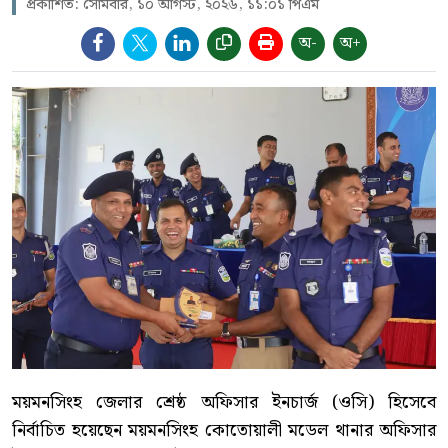
প্রকাশিত: সোমবার, ১০ আগস্ট, ২০২৬, ১১:০১ পিএম
অ-
অ+
ময়মনসিংহ জেলার শ্রেষ্ঠ অফিসার ইনচার্জ (ওসি) হিসেবে
নির্বাচিত হয়েছেন ময়মনসিংহ কোতোয়ালী মডেল থানার অফিসার