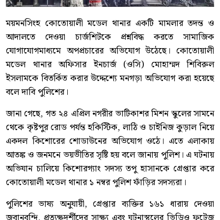
ময়মনসিংহ কোতোয়ালী মডেল থানার একটি মামলার তদন্ত ও
আদালতে দেওয়া চার্জশিটকে প্রশ্নবিদ্ধ করতে সামাজিক
যোগাযোগমাধ্যমে অপপ্রচারের অভিযোগ উঠেছে। কোতোয়ালী
মডেল থানার অফিসার ইনচার্জ (ওসি) মোহাম্মদ শিবিরুল
ইসলামকে বিতর্কিত করার উদ্দেশ্যে মনগড়া অভিযোগ করা হয়েছে
বলে দাবি পুলিশের।
জানা গেছে, গত ২৪ এপ্রিল নগরীর ভাটিকাশর মিশন স্কুলের সামনে
থেকে কৃষ্টপুর রোড পর্যন্ত হকিস্টিক, লাঠি ও চাইনিজ কুড়াল নিয়ে
একদল কিশোরের শোডাউনের অভিযোগ ওঠে। এতে এলাকায়
আতঙ্ক ও জনমনে ভয়ভীতির সৃষ্টি হয় বলে জানায় পুলিশ। এ ঘটনায়
অভিযান চালিয়ে কিশোরগ্যাং সদস্য তপু হাসানকে গ্রেপ্তার করে
কোতোয়ালী মডেল থানার ১ নম্বর পুলিশ ফাঁড়ির সদস্যরা।
পুলিশের ভাষ্য অনুযায়ী, গ্রেপ্তার ব্যক্তির ১৬১ ধারায় দেওয়া
জবানবন্দি, প্রত্যক্ষদর্শীদের সাক্ষ্য এবং ঘটনাস্থলের ভিডিও ফুটেজ