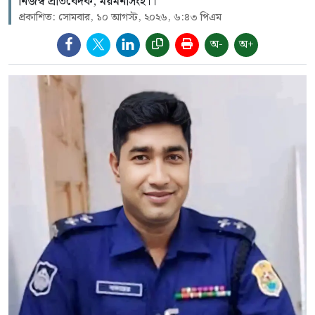
নিজস্ব প্রতিবেদক, ময়মনসিংহ।।
প্রকাশিত: সোমবার, ১০ আগস্ট, ২০২৬, ৬:৪৩ পিএম
অ-
অ+