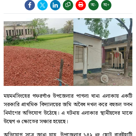
অ-
অ+
ময়মনসিংহের গফরগাঁও উপজেলার পাগলা থানা এলাকায় একটি
সরকারি প্রাথমিক বিদ্যালয়ের জমি অবৈধ দখল করে বহুতল ভবন
নির্মাণের অভিযোগ উঠেছে। এ ঘটনায় এলাকার স্থানীয়দের মাঝে
উদ্বেগ ও ক্ষোভের সঞ্চার হয়েছে।
অভিযোগ সূত্রে জানা যায়, উপজেলার ১৪২ নং ছোট বারইহাটি