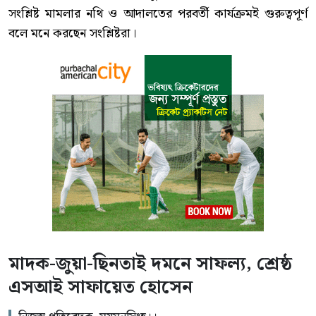
সংশ্লিষ্ট মামলার নথি ও আদালতের পরবর্তী কার্যক্রমই গুরুত্বপূর্ণ
বলে মনে করছেন সংশ্লিষ্টরা।
মাদক-জুয়া-ছিনতাই দমনে সাফল্য, শ্রেষ্ঠ
এসআই সাফায়েত হোসেন