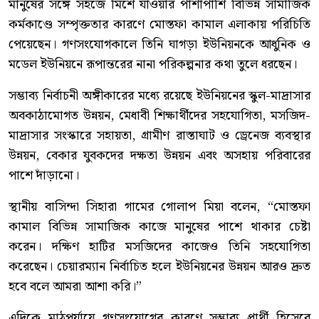
মানুষের সঙ্গে সহজে মিশে যাওয়ার পাশাপাশি বিভিন্ন সামাজিক
কর্মকাণ্ডে সম্পৃক্ততার কারণে মোস্তফা কামাল এলাকায় পরিচিতি
পেয়েছেন। গণসংযোগকালে তিনি ঘাগড়া ইউনিয়নকে আধুনিক ও
মডেল ইউনিয়নে রূপান্তরের নানা পরিকল্পনার কথা তুলে ধরছেন।
সম্ভাব্য নির্বাচনী অঙ্গীকারের মধ্যে রয়েছে ইউনিয়নের স্কুল-মাদ্রাসার
অবকাঠামোগত উন্নয়ন, মেধাবী শিক্ষার্থীদের সহযোগিতা, মসজিদ-
মাদ্রাসার সংস্কারে সহায়তা, গ্রামীণ রাস্তাঘাট ও ড্রেনেজ ব্যবস্থার
উন্নয়ন, বেকার যুবকদের দক্ষতা উন্নয়ন এবং অসহায় পরিবারের
পাশে দাঁড়ানো।
স্থানীয় বাসিন্দা সিহারা গামের গোলাপ মিয়া বলেন, “মোস্তফা
কামাল বিভিন্ন সামাজিক কাজে মানুষের পাশে থাকার চেষ্টা
করেন। দক্ষিণ হাটির মসজিদের কাজেও তিনি সহযোগিতা
করেছেন। চেয়ারম্যান নির্বাচিত হলে ইউনিয়নের উন্নয়ন আরও দ্রুত
হবে বলে আমরা আশা করি।”
এদিকে মাঠপর্যায়ে গণসংযোগের কারণে সম্ভাব্য প্রার্থী হিসেবে