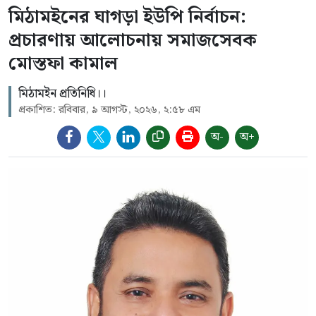
মিঠামইনের ঘাগড়া ইউপি নির্বাচন:
প্রচারণায় আলোচনায় সমাজসেবক
মোস্তফা কামাল
মিঠামইন প্রতিনিধি।।
প্রকাশিত: রবিবার, ৯ আগস্ট, ২০২৬, ২:৫৮ এম
অ-
অ+