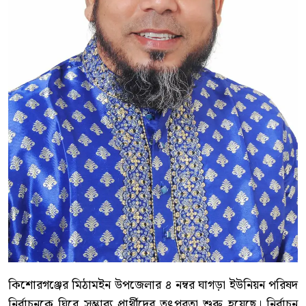
কিশোরগঞ্জের মিঠামইন উপজেলার ৪ নম্বর ঘাগড়া ইউনিয়ন পরিষদ
নির্বাচনকে ঘিরে সম্ভাব্য প্রার্থীদের তৎপরতা শুরু হয়েছে। নির্বাচন