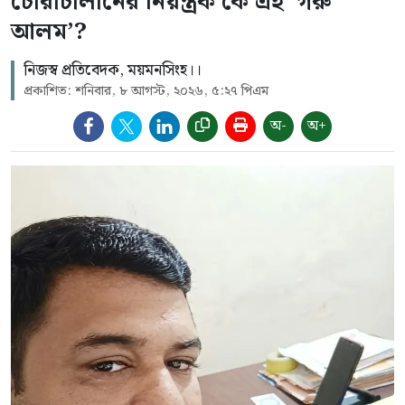
চোরাচালানের নিয়ন্ত্রক কে এই ‘গরু
আলম’?
নিজস্ব প্রতিবেদক, ময়মনসিংহ।।
প্রকাশিত: শনিবার, ৮ আগস্ট, ২০২৬, ৫:২৭ পিএম
অ-
অ+