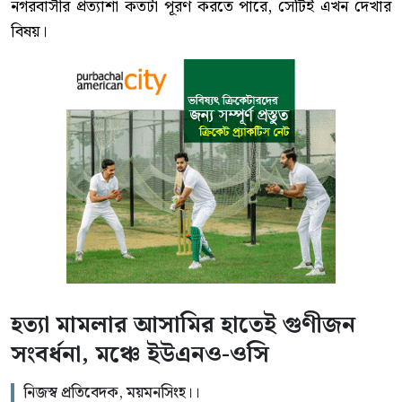
নগরবাসীর প্রত্যাশা কতটা পূরণ করতে পারে, সেটিই এখন দেখার
বিষয়।
হত্যা মামলার আসামির হাতেই গুণীজন
সংবর্ধনা, মঞ্চে ইউএনও-ওসি
নিজস্ব প্রতিবেদক, ময়মনসিংহ।।