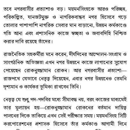
তবে নগরবাসীর প্রত্যাশাও বড়। ময়মনসিংহকে আরও পরিচ্ছন্ন,
পরিকল্পিত, যানজটমুক্ত ও নাগরিকবান্ধব নগর হিসেবে গড়ে
তোলার পাশাপাশি নাগরিক সেবার মান বাড়ানো, উন্নয়ন কর্মকাণ্ডে
গতি আনা এবং প্রশাসনিক কাজে স্বচ্ছতা ও জবাবদিহি নিশ্চিত
করার দাবি রয়েছে তাঁদের।
রাজনৈতিক সহকর্মীরা মনে করেন, দীর্ঘদিনের আন্দোলন-সংগ্রাম ও
সাংগঠনিক অভিজ্ঞতা এখন নগর উন্নয়নে কাজে লাগানোর সুযোগ
পেয়েছেন রোকনুজ্জামান রোকন। আর নগরবাসীর প্রত্যাশা—
রাজপথে যেভাবে নেতৃত্ব দিয়েছেন, এবার নগর উন্নয়নেও তেমনি
দৃশ্যমান ও কার্যকর ভূমিকা রাখবেন তিনি।
নেতৃত্ব যে শুধু পদ-পদবির মধ্যে সীমাবদ্ধ নয়, বরং কাজের মাধ্যমেই
তার মূল্যায়ন হয়—রোকনুজ্জামান রোকনের বর্তমান দায়িত্ব
পালনের দিকে তাকিয়ে এখন সেই পরীক্ষার সময়। ময়মনসিংহ সিটি
করপোরেশনের প্রশাসক হিসেবে তাঁর কর্মকাণ্ড আগামী দিনে