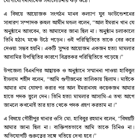
যোগাযোগমাধ্যমেও সমালোচনার ঝড় ওঠে।
এ বিষয়ে আয়োজক সংগঠন মানব কল্যাণ যুব ফাউন্ডেশনের
সাধারণ সম্পাদক রুহুল আমীন মন্ডল বলেন, “আল ইমরান খান যে
অনুষ্ঠানে আসবেন, তা আমাদের জানা ছিল না। অনুষ্ঠান চলাকালে
তিনি হঠাৎ মঞ্চে উঠে পড়েন। ওই পরিস্থিতিতে তাকে বের করে
দেওয়া সম্ভব হয়নি। একটি সুন্দর আয়োজন একজন হত্যা মামলার
আসামির উপস্থিতির কারণে বিব্রতকর পরিস্থিতিতে পড়েছে।”
উপজেলা বিএনপির আহ্বায়ক ও অনুষ্ঠানে সম্মাননা পাওয়া হাবিবুল
ইসলাম শহীদ বলেন, “আমি গুণীজনের তালিকায় ছিলাম। মাইকে
আমার নাম ঘোষণা করার পর আল ইমরানসহ কয়েকজন আমার
হাতে পদক তুলে দেন। তিনি হত্যা মামলার আসামি-এ তথ্য আগে
জানলে কখনোই তার হাত থেকে পদক গ্রহণ করতাম না।”
এ বিষয়ে গৌরীপুর থানার ওসি মো. হাবিবুর রহমান বলেন, “বিষয়টি
আমার জানা ছিল না। ব্যক্তিগতভাবে আমি তাকে চিনিও না।
অভিযোগটি গুরুত্বের সঙ্গে খতিয়ে দেখা হবে।”