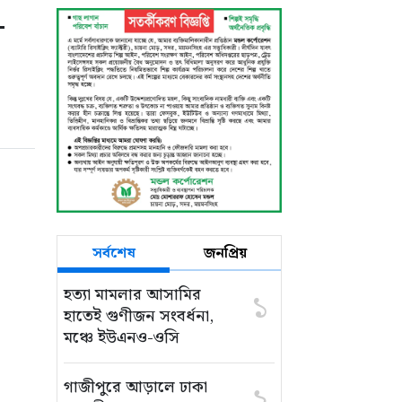
-
সর্বশেষ
জনপ্রিয়
হত্যা মামলার আসামির
১
হাতেই গুণীজন সংবর্ধনা,
মঞ্চে ইউএনও-ওসি
গাজীপুরে আড়ালে ঢাকা
২