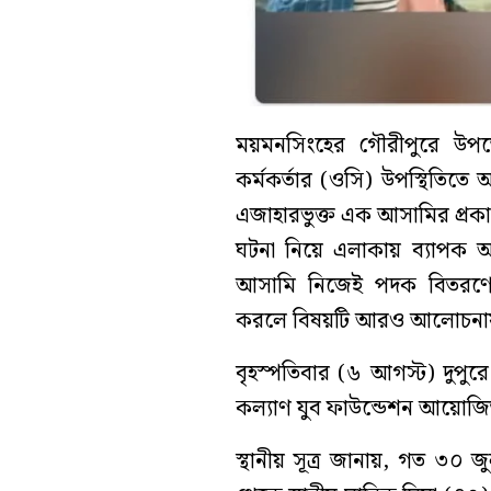
ময়মনসিংহের গৌরীপুরে উপজেলা
কর্মকর্তার (ওসি) উপস্থিতিতে
এজাহারভুক্ত এক আসামির প্রকা
ঘটনা নিয়ে এলাকায় ব্যাপক আ
আসামি নিজেই পদক বিতরণের
করলে বিষয়টি আরও আলোচনা
বৃহস্পতিবার (৬ আগস্ট) দুপু
কল্যাণ যুব ফাউন্ডেশন আয়োজিত 
স্থানীয় সূত্র জানায়, গত ৩০