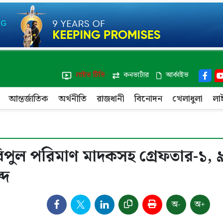
লাইভ টিভি
কনভার্টার
আর্কাইভ
আন্তর্জাতিক
অর্থনীতি
রাজধানী
বিনোদন
খেলাধুলা
লা
 বিপুল পরিমাণ মাদকসহ গ্রেফতার-১,
্দ
অ-
অ+