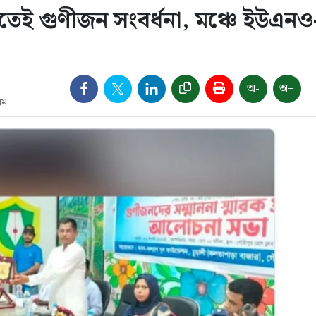
তেই গুণীজন সংবর্ধনা, মঞ্চে ইউএনও
অ-
অ+
এম