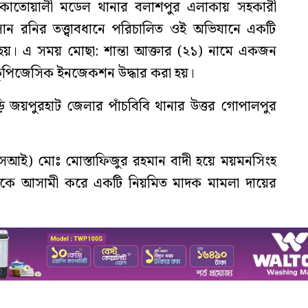
 কোতোয়ালী মডেল থানার বলাশপুর এলাকায় সহকারী
ন রনির তত্ত্বাবধানে পরিচালিত ওই অভিযানে একটি
ানো হয়। এ সময় মোছা: শান্তা আক্তার (২১) নামে একজন
 কুপিজেসিক ইনজেকশন উদ্ধার করা হয়।
বাড়ি জয়পুরহাট জেলার পাঁচবিবি থানার উত্তর গোপালপুর
সআই) মোঃ মোস্তাফিজুর রহমান বাদী হয়ে ময়মনসিংহ
তাকে আসামী করে একটি নিয়মিত মাদক মামলা দায়ের