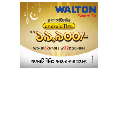
মিছিল
মানসম্মত শিক্ষা নিশ্চিতে
৬
শ্যামপুরে তৎপর শিক্ষা
অফিসার শাপলা খানম
তাৎক্ষণিক খাদ্য পরীক্ষা
৭
নিশ্চিত করবে ভ্রাম্যমাণ
পরীক্ষাগার: এস এম হুমায়ূন
কবির
বাকৃবিতে মুখোমুখি দুই
৮
আবাসিক হল, ভাঙচুরের
অভিযোগ, আহত ৪,
আতঙ্কে সাধারণ শিক্ষার্থীরা
ময়মনসিংহে সাংবাদিকদের
৯