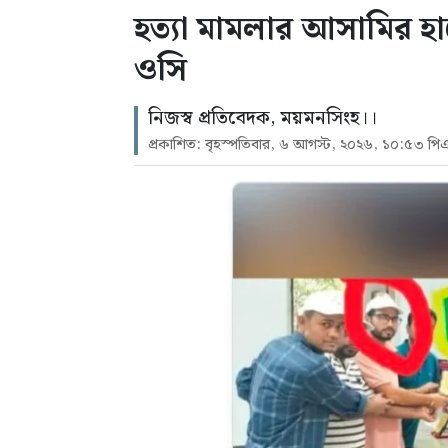
হত্যা মামলার আসামির হা
ওসি
নিজস্ব প্রতিবেদক, ময়মনসিংহ।।
প্রকাশিত: বৃহস্পতিবার, ৬ আগস্ট, ২০২৬, ১০:৫৩ পি