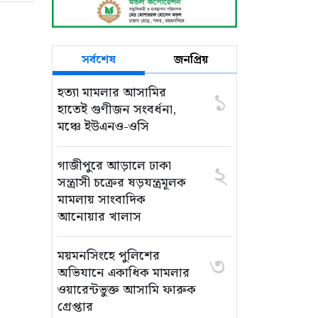
সর্বশেষ
জনপ্রিয়
হত্যা মামলার আসামির
১
হাতেই গুণীজন সংবর্ধনা,
মঞ্চে ইউএনও-ওসি
গাজীপুরে আড়ালে ঢাকা
২
সন্ত্রাসী চক্রের ষড়যন্ত্রমূলক
মামলায় সাংবাদিক
আনোয়ার খালাস
ময়মনসিংহে পুলিশের
৩
অভিযানে একাধিক মামলার
ওয়ারেন্টভুক্ত আসামি ফারুক
গ্রেপ্তার