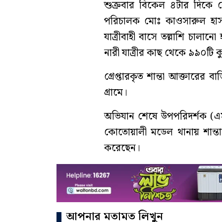
শুক্রবার বিকেল ৪টার দিকে
পরিচালক মোঃ কাওসারুল হাসা
যাত্রীবাহী বাসে তল্লাশি চাল
নারী যাত্রীর কাছ থেকে ৯৯০টি
গ্রেপ্তারকৃত শান্তা আক্তারের 
গ্রামে।
অভিযান শেষে উপপরিদর্শক (এ
কোতোয়ালী মডেল থানায় শান্
করেছেন।
আপনার মতামত লিখুন