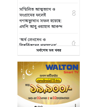
সম্মিলিত আত্মত্যাগ ও
৪
সংগ্রামের ফলেই
গণঅভ্যুত্থান সফল হয়েছে:
এমপি আবু ওয়াহাব আকন্দ
‘অর্থ লেনদেন ও
৫
বিতর্কিতদের পদায়নের’
সর্বশেষ সব খবর
অভিযোগ, ঈশ্বরগঞ্জে
ছাত্রলীগের একাংশের ঝাড়ু
মিছিল
মানসম্মত শিক্ষা নিশ্চিতে
৬
শ্যামপুরে তৎপর শিক্ষা
অফিসার শাপলা খানম
তাৎক্ষণিক খাদ্য পরীক্ষা
৭
নিশ্চিত করবে ভ্রাম্যমাণ