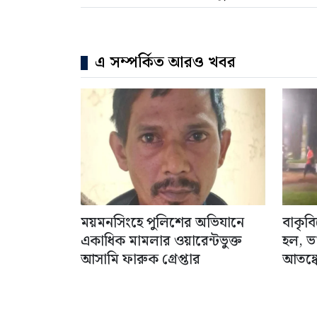
এ সম্পর্কিত আরও খবর
ময়মনসিংহে পুলিশের অভিযানে
বাকৃব
একাধিক মামলার ওয়ারেন্টভুক্ত
হল, ভ
আসামি ফারুক গ্রেপ্তার
আতঙ্কে