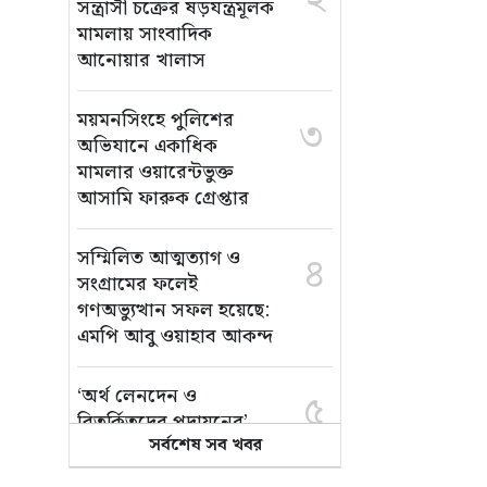
সন্ত্রাসী চক্রের ষড়যন্ত্রমূলক
মামলায় সাংবাদিক
আনোয়ার খালাস
ময়মনসিংহে পুলিশের
৩
অভিযানে একাধিক
মামলার ওয়ারেন্টভুক্ত
আসামি ফারুক গ্রেপ্তার
সম্মিলিত আত্মত্যাগ ও
৪
সংগ্রামের ফলেই
গণঅভ্যুত্থান সফল হয়েছে:
এমপি আবু ওয়াহাব আকন্দ
‘অর্থ লেনদেন ও
৫
বিতর্কিতদের পদায়নের’
সর্বশেষ সব খবর
অভিযোগ, ঈশ্বরগঞ্জে
ছাত্রলীগের একাংশের ঝাড়ু