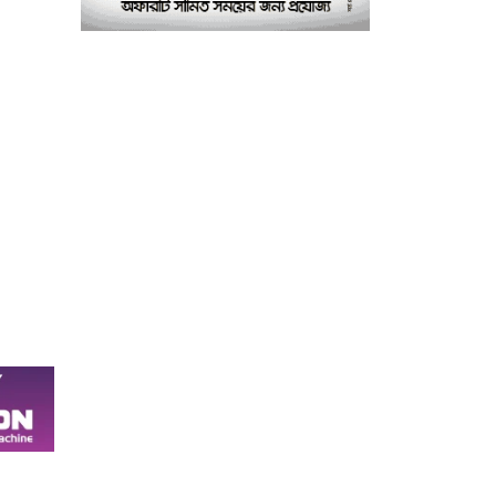
পরীক্ষাগার: এস এম হুমায়ূন
কবির
বাকৃবিতে মুখোমুখি দুই
৮
আবাসিক হল, ভাঙচুরের
অভিযোগ, আহত ৪, আতঙ্কে
সাধারণ শিক্ষার্থীরা
ময়মনসিংহে সাংবাদিকদের
৯
৩ দিনব্যাপী প্রশিক্ষণ
কর্মশালার সনদ বিতরণ ৫
আগস্ট
বিএনপি নেতার মাছের ঘেরে
১০
অবৈধ বিদ্যুৎ সংযোগে
কিশোরের মৃত্যু, লাশ ঘিরে
বিক্ষোভের অভিযোগ