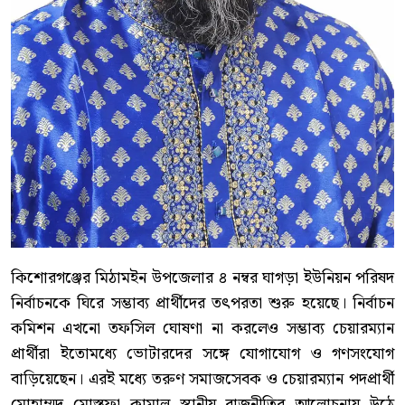
কিশোরগঞ্জের মিঠামইন উপজেলার ৪ নম্বর ঘাগড়া ইউনিয়ন পরিষদ
নির্বাচনকে ঘিরে সম্ভাব্য প্রার্থীদের তৎপরতা শুরু হয়েছে। নির্বাচন
কমিশন এখনো তফসিল ঘোষণা না করলেও সম্ভাব্য চেয়ারম্যান
প্রার্থীরা ইতোমধ্যে ভোটারদের সঙ্গে যোগাযোগ ও গণসংযোগ
বাড়িয়েছেন। এরই মধ্যে তরুণ সমাজসেবক ও চেয়ারম্যান পদপ্রার্থী
মোহাম্মদ মোস্তফা কামাল স্থানীয় রাজনীতির আলোচনায় উঠে