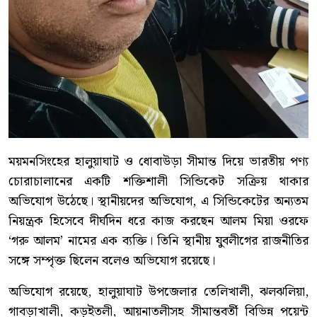
ময়মনসিংহের হালুয়াঘাট ও ধোবাউড়া সীমান্ত দিয়ে ভারতীয় পণ্য
চোরাচালানের একটি শক্তিশালী সিন্ডিকেট সক্রিয় থাকার
অভিযোগ উঠেছে। স্থানীয়দের অভিযোগ, এ সিন্ডিকেটের অন্যতম
নিয়ন্ত্রক হিসেবে দীর্ঘদিন ধরে কাজ করছেন আলম মিয়া ওরফে
‘গরু আলম’ নামের এক ব্যক্তি। তিনি স্থানীয় যুবলীগের রাজনীতির
সঙ্গে সম্পৃক্ত ছিলেন বলেও অভিযোগ রয়েছে।
অভিযোগ রয়েছে, হালুয়াঘাট উপজেলার তেলিখালী, ঝলঝলিয়া,
গাবড়াখালী, কড়ইতলী, আয়নাতলীসহ সীমান্তবর্তী বিভিন্ন পয়েন্ট