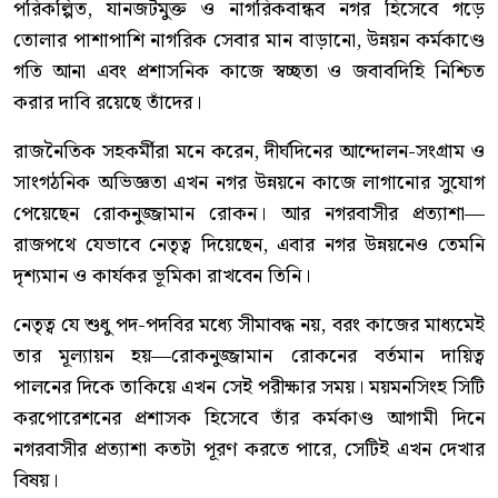
পরিকল্পিত, যানজটমুক্ত ও নাগরিকবান্ধব নগর হিসেবে গড়ে
তোলার পাশাপাশি নাগরিক সেবার মান বাড়ানো, উন্নয়ন কর্মকাণ্ডে
গতি আনা এবং প্রশাসনিক কাজে স্বচ্ছতা ও জবাবদিহি নিশ্চিত
করার দাবি রয়েছে তাঁদের।
রাজনৈতিক সহকর্মীরা মনে করেন, দীর্ঘদিনের আন্দোলন-সংগ্রাম ও
সাংগঠনিক অভিজ্ঞতা এখন নগর উন্নয়নে কাজে লাগানোর সুযোগ
পেয়েছেন রোকনুজ্জামান রোকন। আর নগরবাসীর প্রত্যাশা—
রাজপথে যেভাবে নেতৃত্ব দিয়েছেন, এবার নগর উন্নয়নেও তেমনি
দৃশ্যমান ও কার্যকর ভূমিকা রাখবেন তিনি।
নেতৃত্ব যে শুধু পদ-পদবির মধ্যে সীমাবদ্ধ নয়, বরং কাজের মাধ্যমেই
তার মূল্যায়ন হয়—রোকনুজ্জামান রোকনের বর্তমান দায়িত্ব
পালনের দিকে তাকিয়ে এখন সেই পরীক্ষার সময়। ময়মনসিংহ সিটি
করপোরেশনের প্রশাসক হিসেবে তাঁর কর্মকাণ্ড আগামী দিনে
নগরবাসীর প্রত্যাশা কতটা পূরণ করতে পারে, সেটিই এখন দেখার
বিষয়।