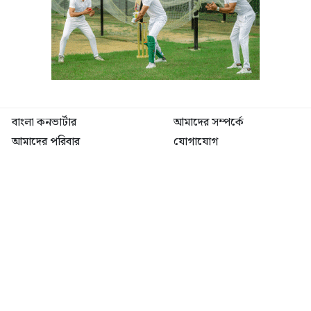
বাংলা কনভার্টার
আমাদের সম্পর্কে
আমাদের পরিবার
যোগাযোগ
ফটোগ্যালারী
ভিডিও গ্যালারী
গোপনীয়তা নীতি
ব্যবহারের শর্তাবলী
ভারপ্রাপ্ত সম্পাদক: মো: আতিকুল ইসলাম
৯ নং কালীবাড়ি বাইলেন রোড, সদর, ময়মনসিংহ
মোবাইল: 01511840144
বার্তাকক্ষ: newsutvbd@gmail.com