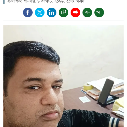
প্রকাশিত: শনিবার, ৮ আগস্ট, ২০২৬, ৫:২৭ পিএম
অ-
অ+