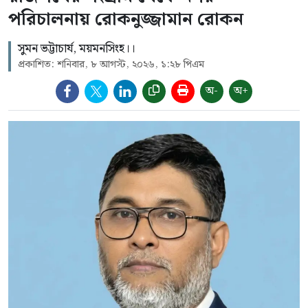
পরিচালনায় রোকনুজ্জামান রোকন
সুমন ভট্টাচার্য, ময়মনসিংহ।।
প্রকাশিত: শনিবার, ৮ আগস্ট, ২০২৬, ১:২৮ পিএম
অ-
অ+