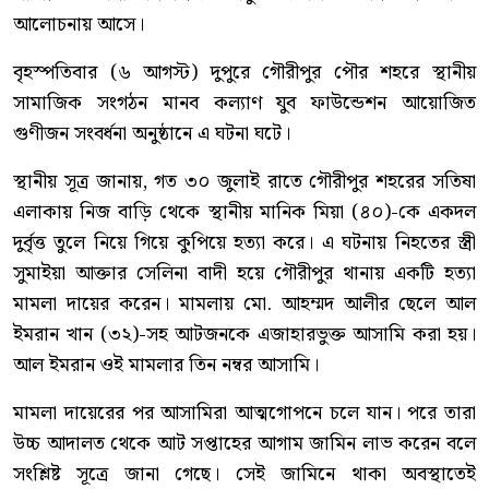
আলোচনায় আসে।
বৃহস্পতিবার (৬ আগস্ট) দুপুরে গৌরীপুর পৌর শহরে স্থানীয়
সামাজিক সংগঠন মানব কল্যাণ যুব ফাউন্ডেশন আয়োজিত
গুণীজন সংবর্ধনা অনুষ্ঠানে এ ঘটনা ঘটে।
স্থানীয় সূত্র জানায়, গত ৩০ জুলাই রাতে গৌরীপুর শহরের সতিষা
এলাকায় নিজ বাড়ি থেকে স্থানীয় মানিক মিয়া (৪০)-কে একদল
দুর্বৃত্ত তুলে নিয়ে গিয়ে কুপিয়ে হত্যা করে। এ ঘটনায় নিহতের স্ত্রী
সুমাইয়া আক্তার সেলিনা বাদী হয়ে গৌরীপুর থানায় একটি হত্যা
মামলা দায়ের করেন। মামলায় মো. আহম্মদ আলীর ছেলে আল
ইমরান খান (৩২)-সহ আটজনকে এজাহারভুক্ত আসামি করা হয়।
আল ইমরান ওই মামলার তিন নম্বর আসামি।
মামলা দায়েরের পর আসামিরা আত্মগোপনে চলে যান। পরে তারা
উচ্চ আদালত থেকে আট সপ্তাহের আগাম জামিন লাভ করেন বলে
সংশ্লিষ্ট সূত্রে জানা গেছে। সেই জামিনে থাকা অবস্থাতেই