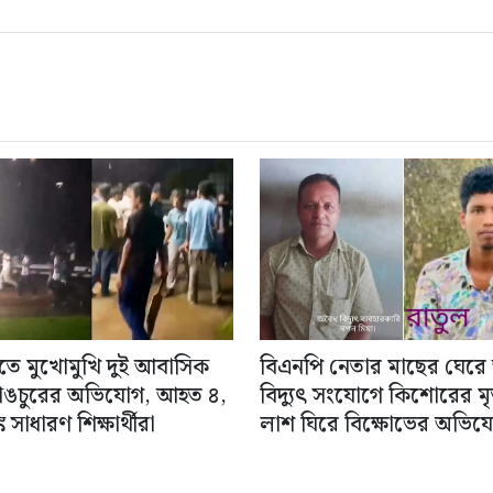
িতে মুখোমুখি দুই আবাসিক
বিএনপি নেতার মাছের ঘেরে
াঙচুরের অভিযোগ, আহত ৪,
বিদ্যুৎ সংযোগে কিশোরের মৃত্
 সাধারণ শিক্ষার্থীরা
লাশ ঘিরে বিক্ষোভের অভিয