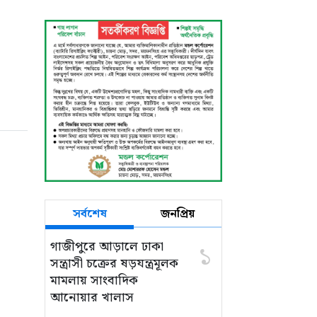
ঘিরে নানা অভিযোগ,
নিরপেক্ষ তদন্তের দাবি
সর্বশেষ
জনপ্রিয়
গাজীপুরে আড়ালে ঢাকা
১
সন্ত্রাসী চক্রের ষড়যন্ত্রমূলক
মামলায় সাংবাদিক
আনোয়ার খালাস