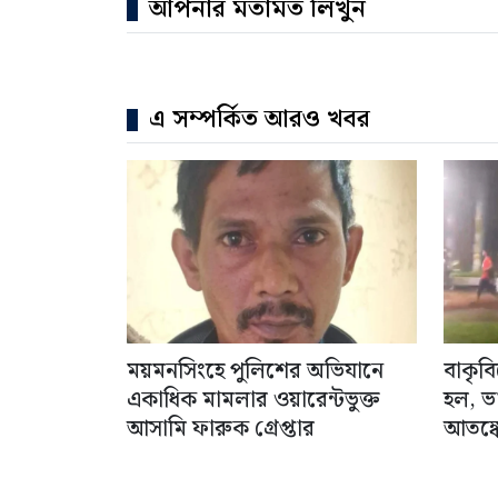
আপনার মতামত লিখুন
এ সম্পর্কিত আরও খবর
ময়মনসিংহে পুলিশের অভিযানে
বাকৃব
একাধিক মামলার ওয়ারেন্টভুক্ত
হল, ভ
আসামি ফারুক গ্রেপ্তার
আতঙ্কে