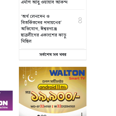
এমপি আবু ওয়াহাব আকন্দ
‘অর্থ লেনদেন ও
৪
বিতর্কিতদের পদায়নের’
অভিযোগ, ঈশ্বরগঞ্জে
ছাত্রলীগের একাংশের ঝাড়ু
মিছিল
সর্বশেষ সব খবর
মানসম্মত শিক্ষা নিশ্চিতে
৫
শ্যামপুরে তৎপর শিক্ষা
অফিসার শাপলা খানম
তাৎক্ষণিক খাদ্য পরীক্ষা
৬
নিশ্চিত করবে ভ্রাম্যমাণ
পরীক্ষাগার: এস এম হুমায়ূন
কবির
বাকৃবিতে মুখোমুখি দুই