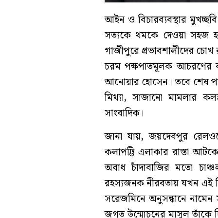
আইন ও বিচারব্যবস্থার মুখচ্ছ
সত্যকে থমকে দেওয়া সহজ হতে
গাজীপুরে প্রভাবশালীদের চোখ রাঙা
চরম পক্ষপাতমূলক আচরণের বল
আনোয়ার হোসেন। তবে শেষ পর্
মিথ্যা, সাজানো মামলার কলঙ
সাংবাদিক।
জানা যায়, জয়দেবপুর রেল
কলাপট্টি এলাকার রাস্তা আটকে
অবাধ চাঁদাবাজির মতো চাঞ্চ
রহস্যজনক নীরবতায় যখন এই সি
সরেজমিনে অনুসন্ধানে নামেন
জগত উন্মোচনের মাসুল তাঁকে 