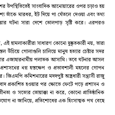
ুলিশের উপস্থিতিতেই সাংবাদিক আনোয়ারের ওপর চড়াও হয়
রকাশ্যে তাঁকে মারধর, ইট দিয়ে পা থেঁতলে দেওয়া এবং তথ্য
ার ঘটনা সারা দেশে তোলপাড় সৃষ্টি করে। এরপরও
 এই হামলাকারীরা সাধারণ কোনো দুষ্কৃতকারী নয়, তারা
িস্তল উঁচিয়ে গোলাগুলি চালিয়ে মানুষ হত্যার চেষ্টার সদর
লার এজাহারনামীয় পলাতক আসামি। তবে ঘটনার আসল
রশাসনের নগ্ন হস্তক্ষেপ ও প্রভাবশালী মহলের গোপন
জিএমপি কমিশনারের মদদপুষ্ট অস্ত্রধারী সন্ত্রাসী রাজু
াদ প্রকাশিত হওয়ার পর ক্ষোভে ফেটে পড়ে প্রশাসন ও
াধীনতা ও সত্যের তোয়াক্কা না করে, কোনো প্রাতিষ্ঠানিক
অভিযোগ না জানিয়ে, প্রতিশোধের এক হিংসাত্মক পথ বেছে