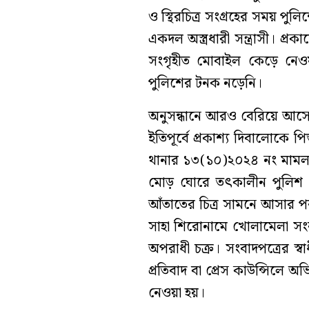
ও স্থিরচিত্র সংগ্রহের সময় প
একদল অস্ত্রধারী সন্ত্রাসী। প্
সংগৃহীত মোবাইল কেড়ে নেওয়
পুলিশের টনক নড়েনি।
অনুসন্ধানে আরও বেরিয়ে আসে,
ইতিপূর্বে প্রকাশ্য দিবালোকে প
থানার ১৩(১০)২০২৪ নং মাম
মোড় ঘোরে তৎকালীন পুলিশ প্
আঁতাতের চিত্র সামনে আসার পর। 
সাহা শিরোনামে খোলামেলা সংব
অপরাধী চক্র। সংবাদপত্রের স্ব
প্রতিবাদ বা প্রেস কাউন্সিলে 
নেওয়া হয়।