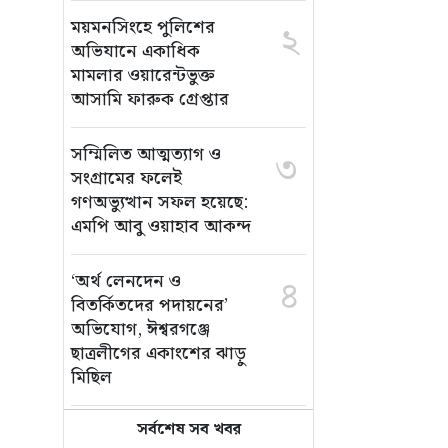
ময়মনসিংহে পুলিশের
২
অভিযানে একাধিক
মামলার ওয়ারেন্টভুক্ত
আসামি ফারুক গ্রেপ্তার
সম্মিলিত আত্মত্যাগ ও
৩
সংগ্রামের ফলেই
গণঅভ্যুত্থান সফল হয়েছে:
এমপি আবু ওয়াহাব আকন্দ
‘অর্থ লেনদেন ও
৪
বিতর্কিতদের পদায়নের’
অভিযোগ, ঈশ্বরগঞ্জে
ছাত্রলীগের একাংশের ঝাড়ু
মিছিল
সর্বশেষ সব খবর
মানসম্মত শিক্ষা নিশ্চিতে