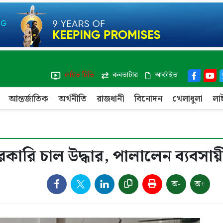
লাইভ টিভি
কনভার্টার
আর্কাইভ
আন্তর্জাতিক
অর্থনীতি
রাজধানী
বিনোদন
খেলাধুলা
লা
কারি চাল উদ্ধার, পালালেন ব্যবসায়
অ-
অ+