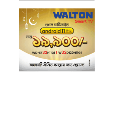
৫
শ্যামপুরে তৎপর শিক্ষা
অফিসার শাপলা খানম
তাৎক্ষণিক খাদ্য পরীক্ষা
৬
নিশ্চিত করবে ভ্রাম্যমাণ
পরীক্ষাগার: এস এম হুমায়ূন
কবির
বাকৃবিতে মুখোমুখি দুই
৭
আবাসিক হল, ভাঙচুরের
অভিযোগ, আহত ৪,
আতঙ্কে সাধারণ শিক্ষার্থীরা
ময়মনসিংহে সাংবাদিকদের
৮
৩ দিনব্যাপী প্রশিক্ষণ
কর্মশালার সনদ বিতরণ ৫
আগস্ট