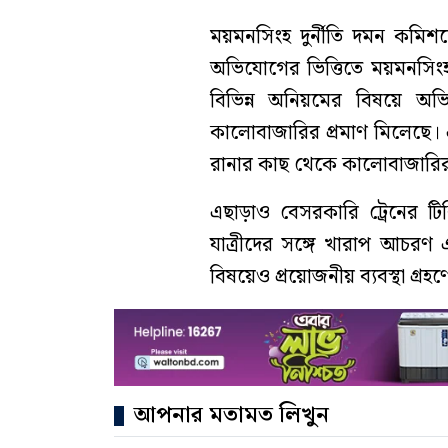
ময়মনসিংহ দুর্নীতি দমন কমিশনে
অভিযোগের ভিত্তিতে ময়মনসিং
বিভিন্ন অনিয়মের বিষয়ে অভ
কালোবাজারির প্রমাণ মিলেছে। 
রানার কাছ থেকে কালোবাজারির 
এছাড়াও বেসরকারি ট্রেনের টিকি
যাত্রীদের সঙ্গে খারাপ আচরণ
বিষয়েও প্রয়োজনীয় ব্যবস্থা গ্রহ
আপনার মতামত লিখুন