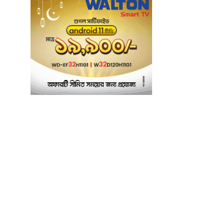
তাৎক্ষণিক খাদ্য পরীক্ষা
৬
নিশ্চিত করবে ভ্রাম্যমাণ
পরীক্ষাগার: এস এম হুমায়ূন
কবির
বাকৃবিতে মুখোমুখি দুই
৭
আবাসিক হল, ভাঙচুরের
অভিযোগ, আহত ৪,
আতঙ্কে সাধারণ শিক্ষার্থীরা
ময়মনসিংহে সাংবাদিকদের
৮
৩ দিনব্যাপী প্রশিক্ষণ
কর্মশালার সনদ বিতরণ ৫
আগস্ট
বিএনপি নেতার মাছের
৯