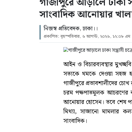
গাজীপুরে আড়ালে ঢাকা সন্ত
সাংবাদিক আনোয়ার খাল
নিজস্ব প্রতিবেদক, ঢাকা।।
প্রকাশিত: বৃহস্পতিবার, ৬ আগস্ট, ২০২৬, ১২:০৮ এম
আইন ও বিচারব্যবস্থার মুখচ্ছ
সত্যকে থমকে দেওয়া সহজ হতে
গাজীপুরে প্রভাবশালীদের চোখ রাঙা
চরম পক্ষপাতমূলক আচরণের বল
আনোয়ার হোসেন। তবে শেষ পর্
মিথ্যা, সাজানো মামলার কলঙ
সাংবাদিক।