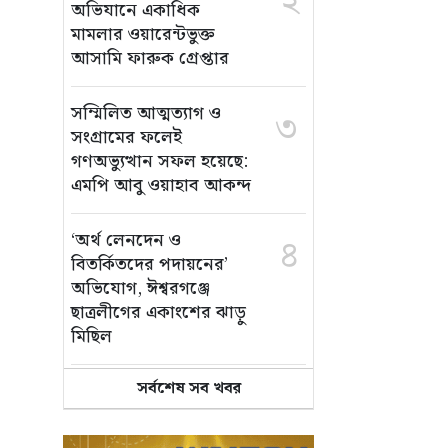
২
অভিযানে একাধিক
মামলার ওয়ারেন্টভুক্ত
আসামি ফারুক গ্রেপ্তার
সম্মিলিত আত্মত্যাগ ও
৩
সংগ্রামের ফলেই
গণঅভ্যুত্থান সফল হয়েছে:
এমপি আবু ওয়াহাব আকন্দ
‘অর্থ লেনদেন ও
৪
বিতর্কিতদের পদায়নের’
অভিযোগ, ঈশ্বরগঞ্জে
ছাত্রলীগের একাংশের ঝাড়ু
মিছিল
সর্বশেষ সব খবর
মানসম্মত শিক্ষা নিশ্চিতে
৫
শ্যামপুরে তৎপর শিক্ষা
অফিসার শাপলা খানম