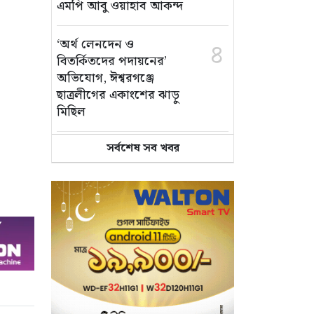
এমপি আবু ওয়াহাব আকন্দ
‘অর্থ লেনদেন ও
৪
বিতর্কিতদের পদায়নের’
অভিযোগ, ঈশ্বরগঞ্জে
ছাত্রলীগের একাংশের ঝাড়ু
মিছিল
সর্বশেষ সব খবর
মানসম্মত শিক্ষা নিশ্চিতে
৫
শ্যামপুরে তৎপর শিক্ষা
অফিসার শাপলা খানম
তাৎক্ষণিক খাদ্য পরীক্ষা
৬
নিশ্চিত করবে ভ্রাম্যমাণ
পরীক্ষাগার: এস এম হুমায়ূন
কবির
বাকৃবিতে মুখোমুখি দুই