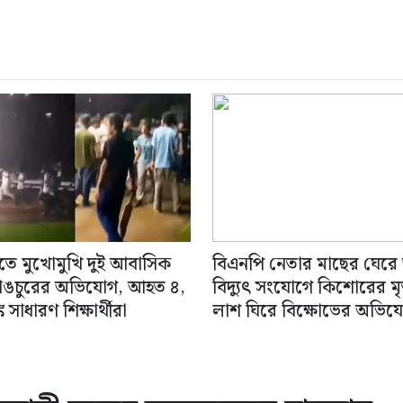
িতে মুখোমুখি দুই আবাসিক
বিএনপি নেতার মাছের ঘেরে
াঙচুরের অভিযোগ, আহত ৪,
বিদ্যুৎ সংযোগে কিশোরের মৃত্
 সাধারণ শিক্ষার্থীরা
লাশ ঘিরে বিক্ষোভের অভিয