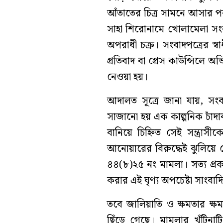
আঁতাতের চিত্র সামনে আসার পর। 
সাহা শিরোনামে খোলামেলা সংব
অপরাধী চক্র। সংবাদপত্রের স্ব
প্রতিবাদ বা প্রেস কাউন্সিলে 
নেওয়া হয়।
আদালত সূত্রে জানা যায়, স
সাজানো হয় এক কাল্পনিক চাঁদ
বানিয়ে চিহ্নিত সেই সন্ত্র
আনোয়ারের বিরুদ্ধেই ঝুলিয়ে 
৪৪(৮)২৫ নং মামলা। সত্য প্র
করার এই ঘৃণ্য অপচেষ্টা সাংবা
তবে জালিয়াতি ও ক্ষমতার ক্ষ
ছিঁড়ে গেছে। মামলার খুঁটিনা