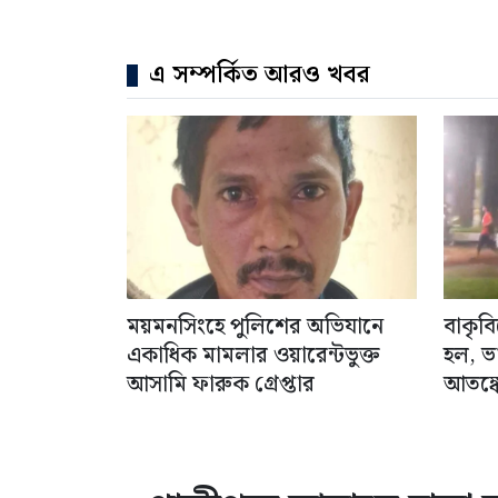
এ সম্পর্কিত আরও খবর
ময়মনসিংহে পুলিশের অভিযানে
বাকৃব
একাধিক মামলার ওয়ারেন্টভুক্ত
হল, ভ
আসামি ফারুক গ্রেপ্তার
আতঙ্কে