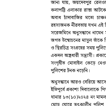
জানা যায়, জয়দেবপুর রেল
কলাপট্টি এলাকার রাস্তা আটকে
অবাধ চাঁদাবাজির মতো চাঞ্চ
রহস্যজনক নীরবতায় যখন এই সি
সরেজমিনে অনুসন্ধানে নামেন
জগত উন্মোচনের মাসুল তাঁকে 
ও স্থিরচিত্র সংগ্রহের সময় প
একদল অস্ত্রধারী সন্ত্রাসী। প্
সংগৃহীত মোবাইল কেড়ে নেওয়
পুলিশের টনক নড়েনি।
অনুসন্ধানে আরও বেরিয়ে আসে,
ইতিপূর্বে প্রকাশ্য দিবালোকে প
থানার ১৩(১০)২০২৪ নং মাম
মোড় ঘোরে তৎকালীন পুলিশ প্