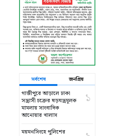
ঘিরে নানা অভিযোগ,
নিরপেক্ষ তদন্তের দাবি
সর্বশেষ
জনপ্রিয়
গাজীপুরে আড়ালে ঢাকা
১
সন্ত্রাসী চক্রের ষড়যন্ত্রমূলক
মামলায় সাংবাদিক
আনোয়ার খালাস
ময়মনসিংহে পুলিশের