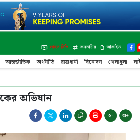
লাইভ টিভি
কনভার্টার
আর্কাইভ
আন্তর্জাতিক
অর্থনীতি
রাজধানী
বিনোদন
খেলাধুলা
লা
দকের অভিযান
অ-
অ+