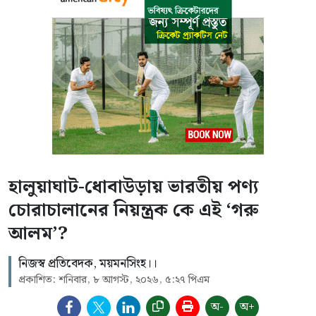
হালুয়াঘাট-ধোবাউড়ায় ভারতীয় পণ্য
চোরাচালানের নিয়ন্ত্রক কে এই ‘গরু
আলম’?
নিজস্ব প্রতিবেদক, ময়মনসিংহ।।
প্রকাশিত: শনিবার, ৮ আগস্ট, ২০২৬, ৫:২৭ পিএম
অ-
অ+