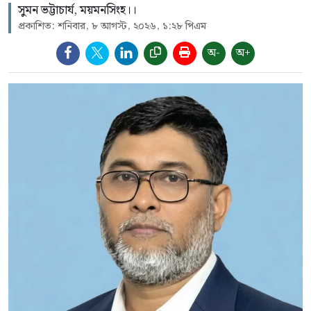
সুমন ভট্টাচার্য, ময়মনসিংহ।।
প্রকাশিত: শনিবার, ৮ আগস্ট, ২০২৬, ১:২৮ পিএম
অ-
অ+