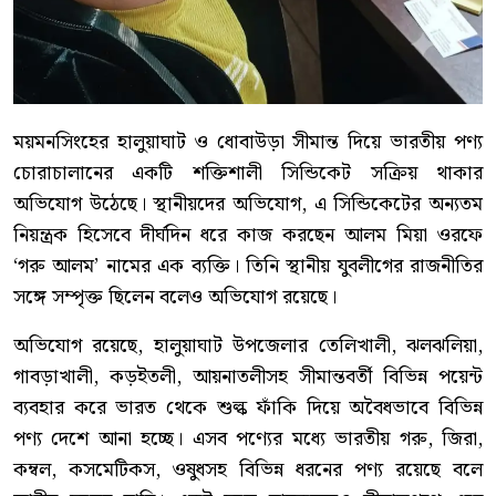
ময়মনসিংহের হালুয়াঘাট ও ধোবাউড়া সীমান্ত দিয়ে ভারতীয় পণ্য
চোরাচালানের একটি শক্তিশালী সিন্ডিকেট সক্রিয় থাকার
অভিযোগ উঠেছে। স্থানীয়দের অভিযোগ, এ সিন্ডিকেটের অন্যতম
নিয়ন্ত্রক হিসেবে দীর্ঘদিন ধরে কাজ করছেন আলম মিয়া ওরফে
‘গরু আলম’ নামের এক ব্যক্তি। তিনি স্থানীয় যুবলীগের রাজনীতির
সঙ্গে সম্পৃক্ত ছিলেন বলেও অভিযোগ রয়েছে।
অভিযোগ রয়েছে, হালুয়াঘাট উপজেলার তেলিখালী, ঝলঝলিয়া,
গাবড়াখালী, কড়ইতলী, আয়নাতলীসহ সীমান্তবর্তী বিভিন্ন পয়েন্ট
ব্যবহার করে ভারত থেকে শুল্ক ফাঁকি দিয়ে অবৈধভাবে বিভিন্ন
পণ্য দেশে আনা হচ্ছে। এসব পণ্যের মধ্যে ভারতীয় গরু, জিরা,
কম্বল, কসমেটিকস, ওষুধসহ বিভিন্ন ধরনের পণ্য রয়েছে বলে