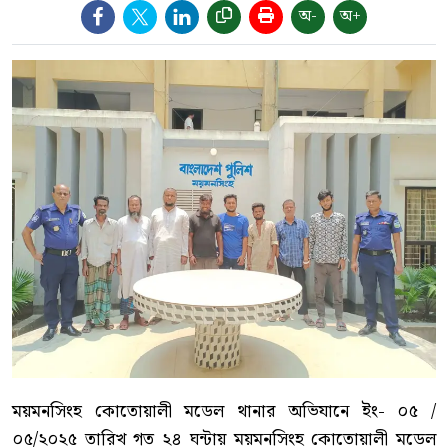
অ-
অ+
ময়মনসিংহ কোতোয়ালী মডেল থানার অভিযানে ইং- ০৫ /
০৫/২০২৫ তারিখ গত ২৪ ঘন্টায় ময়মনসিংহ কোতোয়ালী মডেল