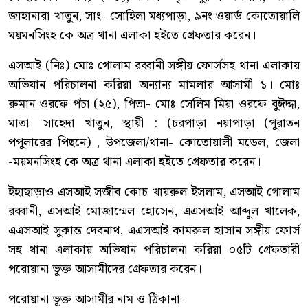
জাহানারা খাতুন, সাং- সোহিলা মধ্যপাড়া, ৯নং ওয়ার্ড কোতোয়ালি
ময়মনসিংহ কে অত্র থানা এলাকা হইতে গ্রেফতার করেন।
এসআই (নিঃ) মোঃ গোলাম রব্বানী সঙ্গীয় ফোর্সসহ থানা এলাকায়
অভিযান পরিচালনা করিয়া অন্যান্য মামলার আসামী ১। মোঃ
রুমান ওরফে পঁচা (২৫), পিতা- মোঃ সেলিম মিয়া ওরফে বুঈদ্দা,
মাতা- সাহেদা খাতুন, স্থায়ী : (চরপাড়া নয়াপাড়া (পুরাতন
পপুলারের পিছনে) , উপজেলা/থানা- কোতোয়ালী মডেল, জেলা
-ময়মনসিংহ কে অত্র থানা এলাকা হইতে গ্রেফতার করেন।
ইহাছাড়াও এসআই সজীব কোচ খায়রুল ইসলাম, এসআই গোলাম
রব্বানী, এসআই মোজাম্মেল হোসেন, এএসআই আব্দুল খালেক,
এএসআই সুকান্ত দেবনাথ, এএসআই কামরুল হাসান সঙ্গীয় ফোর্স
সহ থানা এলাকায় অভিযান পরিচালনা করিয়া ০৫টি গ্রেফতারী
পরোয়ানা ভূক্ত আসামীদের গ্রেফতার করেন।
পরোয়ানা ভূক্ত আসামীর নাম ও ঠিকানা-