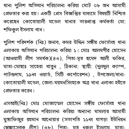
থানা পুলিশ অভিযান পরিচালনা করিয়া মোট ০৮ জন আসামী
গ্রেফতার করা হয়। একটি প্রেস বিজ্ঞপ্তির মাধ্যমে বিষয়টি নিশ্চিত
করেছেন কোতোয়ালী মডেল থানার ভারপ্রাপ্ত কর্মকর্তা মো:
শফিকুল ইসলাম খান।
পুলিশ পরিদর্শক (নিঃ) জনাব, কমর উদ্দিন সঙ্গীয় ফোর্সসহ থানা
এলাকায় অভিযান পরিচালনা করিয়া ১। মোঃ আলমগীর হোসেন
(আওয়ামী লীগ সমর্থক)(৪৩), পিতা-মৃত ছমেদ আলী ফকির,
মাতা-মোছাঃ সাহেরা খাতুন , ঠিকানা: স্থায়ী: (দুলদুল ক্যাম্প,
পাটগুদাম, ১৯নং ওয়ার্ড, সিটি কর্পোরেশন) , উপজেলা/থানা-
কোতোয়ালী মডেল, জেলা-ময়মনসিংহকে অত্র থানা এলাকা হইতে
গ্রেফতার করেন।
এসআই(নিঃ) মোঃ মোজাম্মেল হোসেন সঙ্গীয় ফোর্সসহ থানা
এলাকায় অভিযান পরিচালনা করিয়া অন্যান্য মামলার আসামী
মুস্তাফিজুর রহমান আনোয়ার (সভাপতি ১১নং ঘাগড়া ইউনিয়ন
স্বেচ্ছাসেবক লীগ) (৩৮), পিতা- মৃত নুরুল ইসলাম, মাতা-