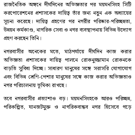
রাজনৈতিক অঙ্গনে দীর্ঘদিনের অভিজ্ঞতার পর ময়মনসিংহ সিটি
করপোরেশনের প্রশাসকের দায়িত্ব তাঁর জন্য নতুন এক অধ্যায়ের
সূচনা করেছে। দায়িত্ব গ্রহণের পর নগরীর পরিষ্কার-পরিচ্ছন্নতা,
উন্নয়ন কর্মকাণ্ড, নাগরিক সেবা ও নগর ব্যবস্থাপনায় বিভিন্ন উদ্যোগ
গ্রহণ করছেন তিনি।
নগরবাসীর অনেকের মতে, মাঠপর্যায়ে দীর্ঘদিন কাজ করার
অভিজ্ঞতা প্রশাসকের দায়িত্ব পালনে রোকনুজ্জামান রোকনকে
বাড়তি সুবিধা দিচ্ছে। সাধারণ মানুষের সঙ্গে সরাসরি যোগাযোগ
এবং বিভিন্ন শ্রেণি-পেশার মানুষের সঙ্গে কাজ করার অভিজ্ঞতাও
নগর পরিচালনায় ভূমিকা রাখছে।
তবে নগরবাসীর প্রত্যাশাও বড়। ময়মনসিংহকে আরও পরিচ্ছন্ন,
পরিকল্পিত, যানজটমুক্ত ও নাগরিকবান্ধব নগর হিসেবে গড়ে
তোলার পাশাপাশি নাগরিক সেবার মান বাড়ানো, উন্নয়ন কর্মকাণ্ডে
গতি আনা এবং প্রশাসনিক কাজে স্বচ্ছতা ও জবাবদিহি নিশ্চিত
করার দাবি রয়েছে তাঁদের।