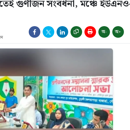
তেই গুণীজন সংবর্ধনা, মঞ্চে ইউএনও
অ-
অ+
এম