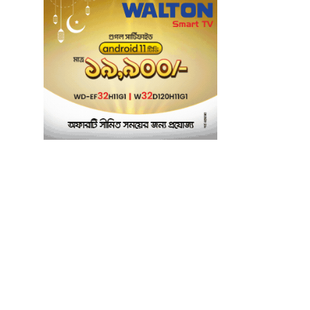
মানসম্মত শিক্ষা নিশ্চিতে
৬
শ্যামপুরে তৎপর শিক্ষা
অফিসার শাপলা খানম
তাৎক্ষণিক খাদ্য পরীক্ষা
৭
নিশ্চিত করবে ভ্রাম্যমাণ
পরীক্ষাগার: এস এম হুমায়ূন
কবির
বাকৃবিতে মুখোমুখি দুই
৮
আবাসিক হল, ভাঙচুরের
অভিযোগ, আহত ৪,
আতঙ্কে সাধারণ শিক্ষার্থীরা
ময়মনসিংহে সাংবাদিকদের
৯
৩ দিনব্যাপী প্রশিক্ষণ