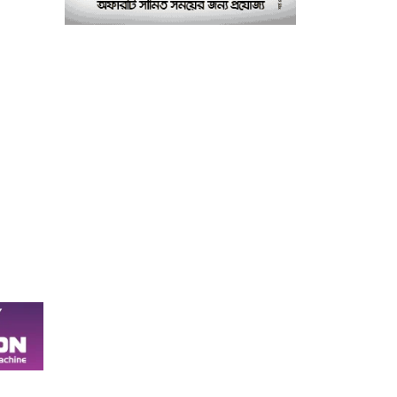
পরীক্ষাগার: এস এম হুমায়ূন
কবির
বাকৃবিতে মুখোমুখি দুই
৮
আবাসিক হল, ভাঙচুরের
অভিযোগ, আহত ৪, আতঙ্কে
সাধারণ শিক্ষার্থীরা
ময়মনসিংহে সাংবাদিকদের
৯
৩ দিনব্যাপী প্রশিক্ষণ
কর্মশালার সনদ বিতরণ ৫
আগস্ট
বিএনপি নেতার মাছের ঘেরে
১০
অবৈধ বিদ্যুৎ সংযোগে
কিশোরের মৃত্যু, লাশ ঘিরে
বিক্ষোভের অভিযোগ