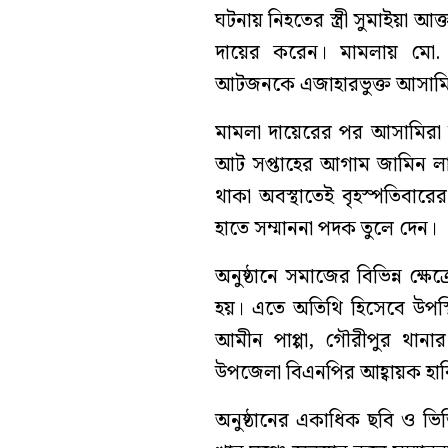
ঘটনায় নিহতের স্ত্রী সুমাইয়া আ
দায়ের করেন। মামলায় মো
আটজনকে এজাহারভুক্ত আসামি 
মামলা দায়েরের পর আসামিরা
আট সপ্তাহের আগাম জামিন লাভ
থাকা অবস্থাতেই বৃহস্পতিবারে
হাতে সম্মাননা পদক তুলে দেন।
অনুষ্ঠানে সমাজের বিভিন্ন ক্ষে
হয়। এতে অতিথি হিসেবে উপস্থ
আমীন পাপ্পা, গৌরীপুর থানার 
উপজেলা বিএনপির আহ্বায়ক হাব
অনুষ্ঠানের একাধিক ছবি ও ভ