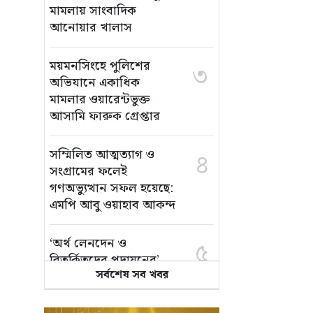
মামলায় সাংবাদিক
আনোয়ার খালাস
ময়মনসিংহে পুলিশের
৩
অভিযানে একাধিক
মামলার ওয়ারেন্টভুক্ত
আসামি ফারুক গ্রেপ্তার
সম্মিলিত আত্মত্যাগ ও
৪
সংগ্রামের ফলেই
গণঅভ্যুত্থান সফল হয়েছে:
এমপি আবু ওয়াহাব আকন্দ
‘অর্থ লেনদেন ও
৫
বিতর্কিতদের পদায়নের’
সর্বশেষ সব খবর
অভিযোগ, ঈশ্বরগঞ্জে
ছাত্রলীগের একাংশের ঝাড়ু
মিছিল