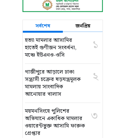
সর্বশেষ
জনপ্রিয়
হত্যা মামলার আসামির
১
হাতেই গুণীজন সংবর্ধনা,
মঞ্চে ইউএনও-ওসি
গাজীপুরে আড়ালে ঢাকা
২
সন্ত্রাসী চক্রের ষড়যন্ত্রমূলক
মামলায় সাংবাদিক
আনোয়ার খালাস
ময়মনসিংহে পুলিশের
৩
অভিযানে একাধিক মামলার
ওয়ারেন্টভুক্ত আসামি ফারুক
গ্রেপ্তার