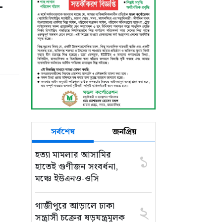
-
সর্বশেষ
জনপ্রিয়
হত্যা মামলার আসামির
১
হাতেই গুণীজন সংবর্ধনা,
মঞ্চে ইউএনও-ওসি
গাজীপুরে আড়ালে ঢাকা
২
সন্ত্রাসী চক্রের ষড়যন্ত্রমূলক