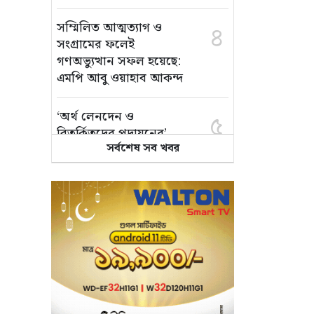
সম্মিলিত আত্মত্যাগ ও
৪
সংগ্রামের ফলেই
গণঅভ্যুত্থান সফল হয়েছে:
এমপি আবু ওয়াহাব আকন্দ
‘অর্থ লেনদেন ও
৫
বিতর্কিতদের পদায়নের’
সর্বশেষ সব খবর
অভিযোগ, ঈশ্বরগঞ্জে
ছাত্রলীগের একাংশের ঝাড়ু
মিছিল
মানসম্মত শিক্ষা নিশ্চিতে
৬
শ্যামপুরে তৎপর শিক্ষা
অফিসার শাপলা খানম
তাৎক্ষণিক খাদ্য পরীক্ষা
৭
নিশ্চিত করবে ভ্রাম্যমাণ