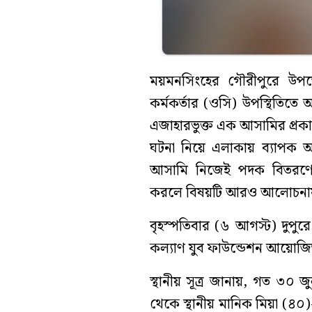
ময়মনসিংহের গৌরীপুরে উপজেলা
কর্মকর্তার (ওসি) উপস্থিতিতে
এজাহারভুক্ত এক আসামির প্রকা
ঘটনা নিয়ে এলাকায় ব্যাপক আ
আসামি নিজেই পদক বিতরণের
করলে বিষয়টি আরও আলোচনা
বৃহস্পতিবার (৬ আগস্ট) দুপু
কল্যাণ যুব ফাউন্ডেশন আয়োজিত 
স্থানীয় সূত্র জানায়, গত ৩০
থেকে স্থানীয় মানিক মিয়া (৪০)-