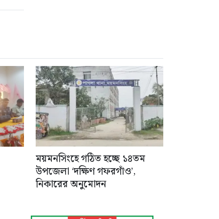
ময়মনসিংহে গঠিত হচ্ছে ১৪তম
উপজেলা ‘দক্ষিণ গফরগাঁও’,
নিকারের অনুমোদন