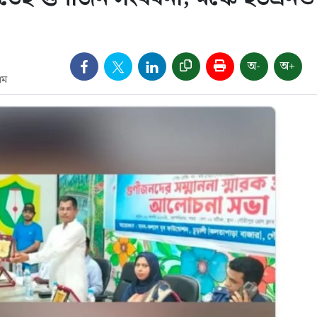
অ-
অ+
এম