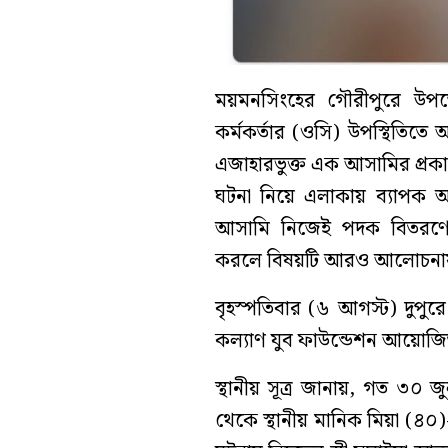
ময়মনসিংহের গৌরীপুরে উপজেলা
কর্মকর্তার (ওসি) উপস্থিতিতে
এজাহারভুক্ত এক আসামির প্রকা
ঘটনা নিয়ে এলাকায় ব্যাপক আ
আসামি নিজেই পদক বিতরণের
করলে বিষয়টি আরও আলোচনা
বৃহস্পতিবার (৬ আগস্ট) দুপু
কল্যাণ যুব ফাউন্ডেশন আয়োজিত 
স্থানীয় সূত্র জানায়, গত ৩০
থেকে স্থানীয় মানিক মিয়া (৪০)-