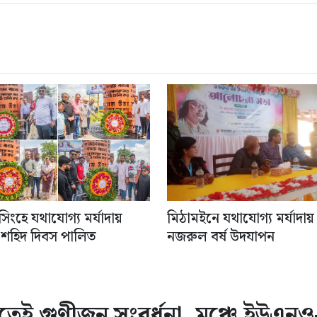
িংহে যথাযোগ্য মর্যাদায়
মিঠামইনে যথাযোগ্য মর্যাদায়
 শহিদ দিবস পালিত
নজরুল বর্ষ উদযাপন
তেই গুণীজন সংবর্ধনা, মঞ্চে ইউএনও