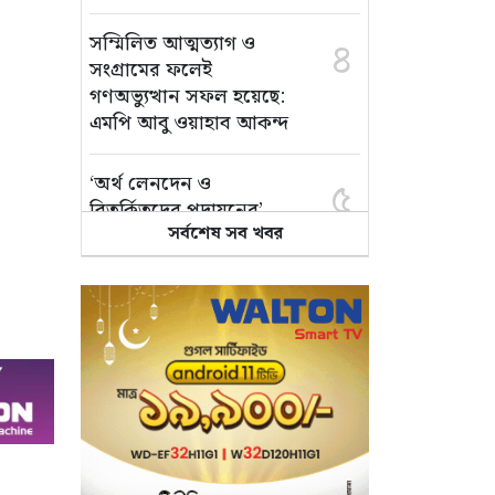
সম্মিলিত আত্মত্যাগ ও
৪
সংগ্রামের ফলেই
গণঅভ্যুত্থান সফল হয়েছে:
এমপি আবু ওয়াহাব আকন্দ
‘অর্থ লেনদেন ও
৫
বিতর্কিতদের পদায়নের’
সর্বশেষ সব খবর
অভিযোগ, ঈশ্বরগঞ্জে
ছাত্রলীগের একাংশের ঝাড়ু
মিছিল
মানসম্মত শিক্ষা নিশ্চিতে
৬
শ্যামপুরে তৎপর শিক্ষা
অফিসার শাপলা খানম
তাৎক্ষণিক খাদ্য পরীক্ষা
৭
নিশ্চিত করবে ভ্রাম্যমাণ