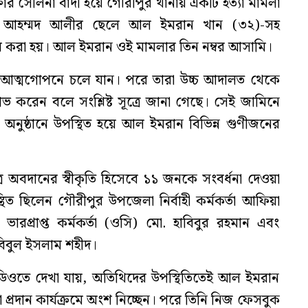
ক্তার সেলিনা বাদী হয়ে গৌরীপুর থানায় একটি হত্যা মামলা
. আহম্মদ আলীর ছেলে আল ইমরান খান (৩২)-সহ
করা হয়। আল ইমরান ওই মামলার তিন নম্বর আসামি।
 আত্মগোপনে চলে যান। পরে তারা উচ্চ আদালত থেকে
 করেন বলে সংশ্লিষ্ট সূত্রে জানা গেছে। সেই জামিনে
র অনুষ্ঠানে উপস্থিত হয়ে আল ইমরান বিভিন্ন গুণীজনের
ত্রে অবদানের স্বীকৃতি হিসেবে ১১ জনকে সংবর্ধনা দেওয়া
িত ছিলেন গৌরীপুর উপজেলা নির্বাহী কর্মকর্তা আফিয়া
ভারপ্রাপ্ত কর্মকর্তা (ওসি) মো. হাবিবুর রহমান এবং
িবুল ইসলাম শহীদ।
িডিওতে দেখা যায়, অতিথিদের উপস্থিতিতেই আল ইমরান
া প্রদান কার্যক্রমে অংশ নিচ্ছেন। পরে তিনি নিজ ফেসবুক