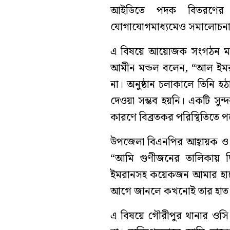
আইডিতে পদক বিতরণের 
যোগাযোগমাধ্যমেও সমালোচন
এ বিষয়ে আয়োজক সংগঠন মানব
আমীন মন্ডল বলেন, “আল ইমরা
না। অনুষ্ঠান চলাকালে তিনি 
দেওয়া সম্ভব হয়নি। একটি সু
কারণে বিব্রতকর পরিস্থিতিতে 
উপজেলা বিএনপির আহ্বায়ক ও অ
“আমি গুণীজনের তালিকায়
ইমরানসহ কয়েকজন আমার হাতে 
আগে জানলে কখনোই তার হাত 
এ বিষয়ে গৌরীপুর থানার ওসি