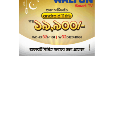
মানসম্মত শিক্ষা নিশ্চিতে
৬
শ্যামপুরে তৎপর শিক্ষা
অফিসার শাপলা খানম
তাৎক্ষণিক খাদ্য পরীক্ষা
৭
নিশ্চিত করবে ভ্রাম্যমাণ
পরীক্ষাগার: এস এম হুমায়ূন
কবির
বাকৃবিতে মুখোমুখি দুই
৮
আবাসিক হল, ভাঙচুরের
অভিযোগ, আহত ৪,
আতঙ্কে সাধারণ শিক্ষার্থীরা
ময়মনসিংহে সাংবাদিকদের
৯
৩ দিনব্যাপী প্রশিক্ষণ
কর্মশালার সনদ বিতরণ ৫