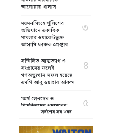
আনোয়ার খালাস
ময়মনসিংহে পুলিশের
৩
অভিযানে একাধিক
মামলার ওয়ারেন্টভুক্ত
আসামি ফারুক গ্রেপ্তার
সম্মিলিত আত্মত্যাগ ও
৪
সংগ্রামের ফলেই
গণঅভ্যুত্থান সফল হয়েছে:
এমপি আবু ওয়াহাব আকন্দ
‘অর্থ লেনদেন ও
৫
বিতর্কিতদের পদায়নের’
সর্বশেষ সব খবর
অভিযোগ, ঈশ্বরগঞ্জে
ছাত্রলীগের একাংশের ঝাড়ু
মিছিল