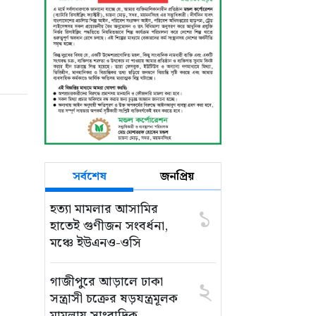
সর্বশেষ
জনপ্রিয়
হত্যা মামলার আসামির
১
হাতেই গুণীজন সংবর্ধনা,
মঞ্চে ইউএনও-ওসি
গাজীপুরে আড়ালে ঢাকা
২
সন্ত্রাসী চক্রের ষড়যন্ত্রমূলক
মামলায় সাংবাদিক