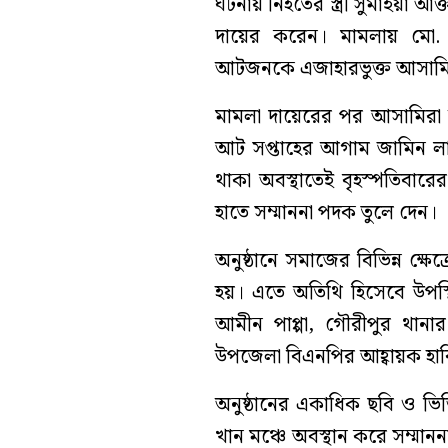
ঘটনায় নিহতের স্ত্রী সুমাইয়া আ
দায়ের করেন। মামলায় মো
আটজনকে এজাহারভুক্ত আসামি 
মামলা দায়েরের পর আসামিরা
আট সপ্তাহের আগাম জামিন লাভ
থাকা অবস্থাতেই বৃহস্পতিবারে
হাতে সম্মাননা পদক তুলে দেন।
অনুষ্ঠানে সমাজের বিভিন্ন ক্ষে
হয়। এতে অতিথি হিসেবে উপস্থ
আমীন পাপ্পা, গৌরীপুর থানার 
উপজেলা বিএনপির আহ্বায়ক হাব
অনুষ্ঠানের একাধিক ছবি ও ভ
খান মঞ্চে অবস্থান করে সম্মানন