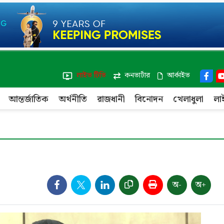
লাইভ টিভি
কনভার্টার
আর্কাইভ
আন্তর্জাতিক
অর্থনীতি
রাজধানী
বিনোদন
খেলাধুলা
লা
অ-
অ+