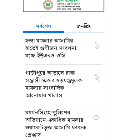
সর্বশেষ
জনপ্রিয়
হত্যা মামলার আসামির
১
হাতেই গুণীজন সংবর্ধনা,
মঞ্চে ইউএনও-ওসি
গাজীপুরে আড়ালে ঢাকা
২
সন্ত্রাসী চক্রের ষড়যন্ত্রমূলক
মামলায় সাংবাদিক
আনোয়ার খালাস
ময়মনসিংহে পুলিশের
৩
অভিযানে একাধিক মামলার
ওয়ারেন্টভুক্ত আসামি ফারুক
গ্রেপ্তার