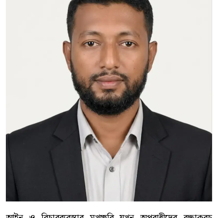
আইন ও বিচারব্যবস্থার মুখচ্ছবি যখন অপরাধীদের রক্ষাকবচ