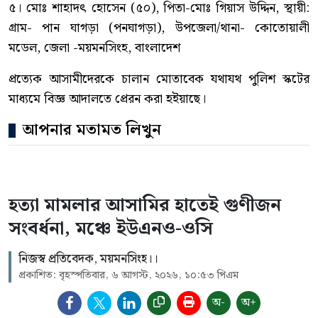
৫। মোঃ শাহাদৎ হোসেন (৫০), পিতা-মোঃ গিয়াস উদ্দিন, স্থায়ী:
গ্রাম- পান ঘাগড়া (পনঘাগড়া), উপজেলা/থানা- কোতোয়ালী
মডেল, জেলা -ময়মনসিংহ, বাংলাদেশ
প্রত্যেক আসামীদেরকে চালান মোতাবেক যথাযথ পুলিশ স্কটের
মাধ্যমে বিজ্ঞ আদালতে প্রেরন করা হইয়াছে।
আপনার মতামত লিখুন
হত্যা মামলার আসামির হাতেই গুণীজন
সংবর্ধনা, মঞ্চে ইউএনও-ওসি
নিজস্ব প্রতিবেদক, ময়মনসিংহ।।
প্রকাশিত: বৃহস্পতিবার, ৬ আগস্ট, ২০২৬, ১০:৫৩ পিএম
অ-
অ+