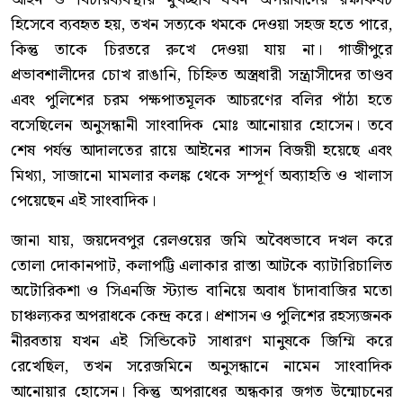
হিসেবে ব্যবহৃত হয়, তখন সত্যকে থমকে দেওয়া সহজ হতে পারে,
কিন্তু তাকে চিরতরে রুখে দেওয়া যায় না। গাজীপুরে
প্রভাবশালীদের চোখ রাঙানি, চিহ্নিত অস্ত্রধারী সন্ত্রাসীদের তাণ্ডব
এবং পুলিশের চরম পক্ষপাতমূলক আচরণের বলির পাঁঠা হতে
বসেছিলেন অনুসন্ধানী সাংবাদিক মোঃ আনোয়ার হোসেন। তবে
শেষ পর্যন্ত আদালতের রায়ে আইনের শাসন বিজয়ী হয়েছে এবং
মিথ্যা, সাজানো মামলার কলঙ্ক থেকে সম্পূর্ণ অব্যাহতি ও খালাস
পেয়েছেন এই সাংবাদিক।
জানা যায়, জয়দেবপুর রেলওয়ের জমি অবৈধভাবে দখল করে
তোলা দোকানপাট, কলাপট্টি এলাকার রাস্তা আটকে ব্যাটারিচালিত
অটোরিকশা ও সিএনজি স্ট্যান্ড বানিয়ে অবাধ চাঁদাবাজির মতো
চাঞ্চল্যকর অপরাধকে কেন্দ্র করে। প্রশাসন ও পুলিশের রহস্যজনক
নীরবতায় যখন এই সিন্ডিকেট সাধারণ মানুষকে জিম্মি করে
রেখেছিল, তখন সরেজমিনে অনুসন্ধানে নামেন সাংবাদিক
আনোয়ার হোসেন। কিন্তু অপরাধের অন্ধকার জগত উন্মোচনের