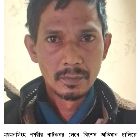
ময়মনসিংহ নগরীর নাটকঘর লেনে বিশেষ অভিযান চালিয়ে