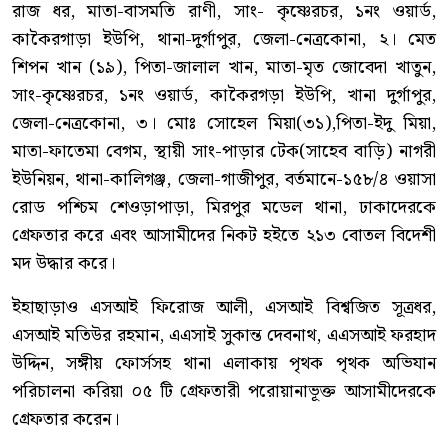
রাজ ধর, মাতা-বাসমতি রাণী, সাং- কৃষ্ণেরচর, ১নং ওয়ার্ড,
কাকৈরগাড়া ইউপি, থানা-দুর্গাপুর, জেলা-নেত্রকোনা, ২। মেত
শিপন খান (১৯), পিতা-জালাল খান, মাতা-মৃত জোবেদা খাতুন,
সাং-কৃষ্ণেরচর, ১নং ওয়ার্ড, কাকৈরগড়া ইউপি, খানা দুর্গাপুর,
জেলা-নেত্রকোনা, ৩। মোঃ সোহেল মিয়া(৩১),পিতা-ইদু মিয়া,
মাতা-ফাতেমা বেগম, স্থায়ী সাং-পাড়ার টেক(সাহেব বাড়ি) নাগরী
ইউনিয়ন, থানা-কালিগঞ্জ, জেলা-গাজীপুর, বর্তমানে-১৫৮/৪ ওয়াসা
রোড পশ্চিম শেওড়াপাড়া, মিরপুর মডেল থানা, ঢাকাদেরকে
গ্রেফতার করে এবং আসামীদের নিকট হইতে ২১৩ বোতল বিদেশী
মদ উদ্ধার করে।
ইহাছাড়াও এসআই ফিরোজ আলী, এসআই বিশ্বজিত সূত্রধর,
এসআই মতিউর রহমান, এএসাই সুকান্ত দেবনাথ, এএসআই ফরহাদ
উদ্দিন, সঙ্গীয় ফোর্সসহ থানা এলাকায় পৃথক পৃথক অভিযান
পরিচালনা করিয়া ০৫ টি গ্রেফতারী পরোয়ানাভূক্ত আসামীদেরকে
গ্রেফতার করেন।