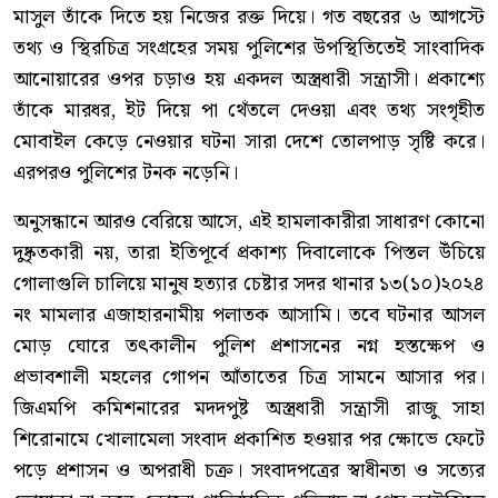
মাসুল তাঁকে দিতে হয় নিজের রক্ত দিয়ে। গত বছরের ৬ আগস্টে
তথ্য ও স্থিরচিত্র সংগ্রহের সময় পুলিশের উপস্থিতিতেই সাংবাদিক
আনোয়ারের ওপর চড়াও হয় একদল অস্ত্রধারী সন্ত্রাসী। প্রকাশ্যে
তাঁকে মারধর, ইট দিয়ে পা থেঁতলে দেওয়া এবং তথ্য সংগৃহীত
মোবাইল কেড়ে নেওয়ার ঘটনা সারা দেশে তোলপাড় সৃষ্টি করে।
এরপরও পুলিশের টনক নড়েনি।
অনুসন্ধানে আরও বেরিয়ে আসে, এই হামলাকারীরা সাধারণ কোনো
দুষ্কৃতকারী নয়, তারা ইতিপূর্বে প্রকাশ্য দিবালোকে পিস্তল উঁচিয়ে
গোলাগুলি চালিয়ে মানুষ হত্যার চেষ্টার সদর থানার ১৩(১০)২০২৪
নং মামলার এজাহারনামীয় পলাতক আসামি। তবে ঘটনার আসল
মোড় ঘোরে তৎকালীন পুলিশ প্রশাসনের নগ্ন হস্তক্ষেপ ও
প্রভাবশালী মহলের গোপন আঁতাতের চিত্র সামনে আসার পর।
জিএমপি কমিশনারের মদদপুষ্ট অস্ত্রধারী সন্ত্রাসী রাজু সাহা
শিরোনামে খোলামেলা সংবাদ প্রকাশিত হওয়ার পর ক্ষোভে ফেটে
পড়ে প্রশাসন ও অপরাধী চক্র। সংবাদপত্রের স্বাধীনতা ও সত্যের