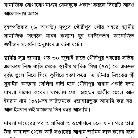
সামাজিক যোগাযোগমাধ্যম ফেসবুকে প্রকাশ করলে বিষয়টি আরও
আলোচনায় আসে।
বৃহস্পতিবার (৬ আগস্ট) দুপুরে গৌরীপুর পৌর শহরে স্থানীয়
সামাজিক সংগঠন মানব কল্যাণ যুব ফাউন্ডেশন আয়োজিত
গুণীজন সংবর্ধনা অনুষ্ঠানে এ ঘটনা ঘটে।
স্থানীয় সূত্র জানায়, গত ৩০ জুলাই রাতে গৌরীপুর শহরের সতিষা
এলাকায় নিজ বাড়ি থেকে স্থানীয় মানিক মিয়া (৪০)-কে একদল
দুর্বৃত্ত তুলে নিয়ে গিয়ে কুপিয়ে হত্যা করে। এ ঘটনায় নিহতের স্ত্রী
সুমাইয়া আক্তার সেলিনা বাদী হয়ে গৌরীপুর থানায় একটি হত্যা
মামলা দায়ের করেন। মামলায় মো. আহম্মদ আলীর ছেলে আল
ইমরান খান (৩২)-সহ আটজনকে এজাহারভুক্ত আসামি করা হয়।
আল ইমরান ওই মামলার তিন নম্বর আসামি।
মামলা দায়েরের পর আসামিরা আত্মগোপনে চলে যান। পরে তারা
উচ্চ আদালত থেকে আট সপ্তাহের আগাম জামিন লাভ করেন বলে