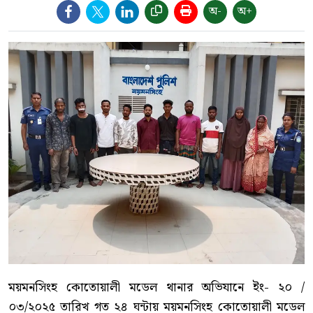
অ-
অ+
ময়মনসিংহ কোতোয়ালী মডেল থানার অভিযানে ইং- ২০ /
০৩/২০২৫ তারিখ গত ২৪ ঘন্টায় ময়মনসিংহ কোতোয়ালী মডেল