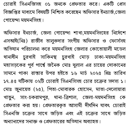
চোরাই সিএনজিসহ ০১ জনকে গ্রেফতার করে। একটি প্রেস
বিজ্ঞপ্তির মাধ্যমে বিষয়টি নিশ্চিত করেছেন অফিসার ইনচার্জ,জেলা
গোয়েন্দা ময়মনসিংহ।
অফিসার ইনচার্জ, জেলা গোয়েন্দা শাখা,ময়মনসিংহের নির্দেশে
এসআই(নিঃ) রাজীব তালুকদার সংগীয় অফিসার ও ফোর্সসহ
অভিযান পরিচালনা করে ময়মনসিংহ জেলার কোতোয়ালী মডেল
থানাধীন চুরখাই সাকিনস্থ চুরখাই মোড় ঢাকা-ময়মনসিংহ
মহাসড়কের পূর্ব পার্শ্বে জনৈক মোঃ দুলাল এর চায়ের দোকানের
সামনে পাকা রাস্তার উপর হইতে ১৬ মার্চ ২০২৫ খ্রিঃ তারিখ
১৭.৪৫ ঘটিকায় ০২টি চোরাই সিএনসিসহ চোর চক্রের সদস্য ১।
মোঃ জুনায়েত (২৫), পিতা-মোবারক হোসেন, মাতা-দেলোয়ারা
খাতুন, সাং-চকরামপুর, থানা-ত্রিশাল, জেলা-ময়মনসিংহ কে
গ্রেফতার করা হয়। গ্রেফতারকৃত আসামী দীর্ঘদিন যাবৎ চোরাই
সিএনজি চক্রের সাথে জড়িত এবং এই চক্রের সাথে জড়িত
অন্যান্যদের সনাক্ত ও গ্রেফতারের অভিযান অব্যাহত।