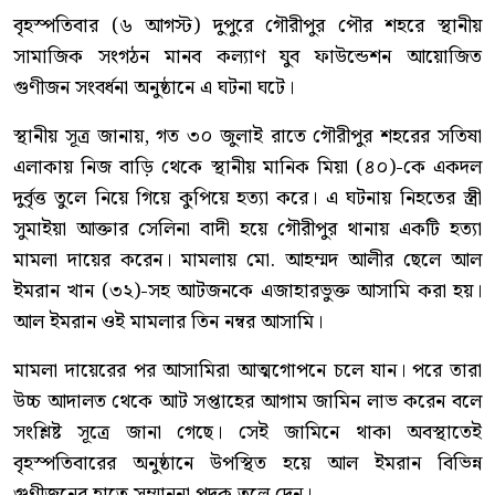
বৃহস্পতিবার (৬ আগস্ট) দুপুরে গৌরীপুর পৌর শহরে স্থানীয়
সামাজিক সংগঠন মানব কল্যাণ যুব ফাউন্ডেশন আয়োজিত
গুণীজন সংবর্ধনা অনুষ্ঠানে এ ঘটনা ঘটে।
স্থানীয় সূত্র জানায়, গত ৩০ জুলাই রাতে গৌরীপুর শহরের সতিষা
এলাকায় নিজ বাড়ি থেকে স্থানীয় মানিক মিয়া (৪০)-কে একদল
দুর্বৃত্ত তুলে নিয়ে গিয়ে কুপিয়ে হত্যা করে। এ ঘটনায় নিহতের স্ত্রী
সুমাইয়া আক্তার সেলিনা বাদী হয়ে গৌরীপুর থানায় একটি হত্যা
মামলা দায়ের করেন। মামলায় মো. আহম্মদ আলীর ছেলে আল
ইমরান খান (৩২)-সহ আটজনকে এজাহারভুক্ত আসামি করা হয়।
আল ইমরান ওই মামলার তিন নম্বর আসামি।
মামলা দায়েরের পর আসামিরা আত্মগোপনে চলে যান। পরে তারা
উচ্চ আদালত থেকে আট সপ্তাহের আগাম জামিন লাভ করেন বলে
সংশ্লিষ্ট সূত্রে জানা গেছে। সেই জামিনে থাকা অবস্থাতেই
বৃহস্পতিবারের অনুষ্ঠানে উপস্থিত হয়ে আল ইমরান বিভিন্ন
গুণীজনের হাতে সম্মাননা পদক তুলে দেন।