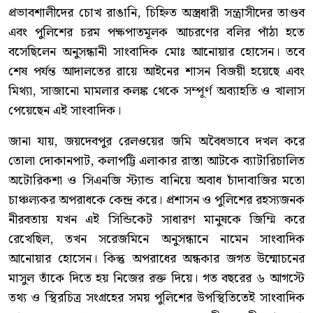
প্রভাবশালীদের চোখ রাঙানি, চিহ্নিত অস্ত্রধারী সন্ত্রাসীদের তাণ্ডব
এবং পুলিশের চরম পক্ষপাতমূলক আচরণের বলির পাঁঠা হতে
বসেছিলেন অনুসন্ধানী সাংবাদিক মোঃ আনোয়ার হোসেন। তবে
শেষ পর্যন্ত আদালতের রায়ে আইনের শাসন বিজয়ী হয়েছে এবং
মিথ্যা, সাজানো মামলার কলঙ্ক থেকে সম্পূর্ণ অব্যাহতি ও খালাস
পেয়েছেন এই সাংবাদিক।
জানা যায়, জয়দেবপুর রেলওয়ের জমি অবৈধভাবে দখল করে
তোলা দোকানপাট, কলাপট্টি এলাকার রাস্তা আটকে ব্যাটারিচালিত
অটোরিকশা ও সিএনজি স্ট্যান্ড বানিয়ে অবাধ চাঁদাবাজির মতো
চাঞ্চল্যকর অপরাধকে কেন্দ্র করে। প্রশাসন ও পুলিশের রহস্যজনক
নীরবতায় যখন এই সিন্ডিকেট সাধারণ মানুষকে জিম্মি করে
রেখেছিল, তখন সরেজমিনে অনুসন্ধানে নামেন সাংবাদিক
আনোয়ার হোসেন। কিন্তু অপরাধের অন্ধকার জগত উন্মোচনের
মাসুল তাঁকে দিতে হয় নিজের রক্ত দিয়ে। গত বছরের ৬ আগস্টে
তথ্য ও স্থিরচিত্র সংগ্রহের সময় পুলিশের উপস্থিতিতেই সাংবাদিক