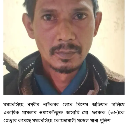
ময়মনসিংহ নগরীর নাটকঘর লেনে বিশেষ অভিযান চালিয়ে
একাধিক মামলার ওয়ারেন্টভুক্ত আসামি মো. ফারুক (৩৮)কে
গ্রেপ্তার করেছে ময়মনসিংহ কোতোয়ালী মডেল থানা পুলিশ।