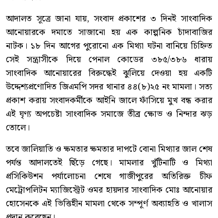
আদালত সূত্রে জানা যায়, সংবাদ প্রকাশের ৩ দিনই সাংবাদিক
আনোয়ারকে দমাতে সাজানো হয় এক কাল্পনিক চাঁদাবাজির
নাটক। ১৮ দিন আগের পুরোনো এক মিথ্যা ঘটনা বানিয়ে চিহ্নিত
সেই সন্ত্রাসীকে দিয়ে পেনাল কোডের ৩৮৫/৩৮৬ ধারায়
সাংবাদিক আনোয়ারের বিরুদ্ধেই ঝুলিয়ে দেওয়া হয় একটি
উদ্দেশ্যপ্রণোদিত জিএমপি সদর থানার ৪৪(৮)২৫ নং মামলা। সত্য
প্রকাশ করায় সংবাদকর্মীকে আইনি জালে ফাঁসিয়ে মুখ বন্ধ করার
এই ঘৃণ্য অপচেষ্টা সাংবাদিক সমাজে তীব্র ক্ষোভ ও নিন্দার ঝড়
তোলে।
তবে জালিয়াতি ও ক্ষমতার ক্ষমতার দাপটে বোনা মিথ্যার জাল শেষ
পর্যন্ত আদালতেই ছিঁড়ে গেছে। মামলার খুঁটিনাটি ও মিথ্যা
প্রসিকিউশন পর্যালোচনা শেষে গাজীপুরের অতিরিক্ত চীফ
মেট্রোপলিটন ম্যাজিস্ট্রেট ওমর হায়দার সাংবাদিক মোঃ আনোয়ার
হোসেনকে এই ভিত্তিহীন মামলা থেকে সম্পূর্ণ অব্যাহতি ও খালাস
প্রদান করেছেন।