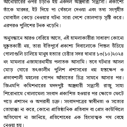
আনোয়ারের ওপর চড়াও হয় একদল অস্ত্রধারী সন্ত্রাসী। প্রকাশ্যে
তাঁকে মারধর, ইট দিয়ে পা থেঁতলে দেওয়া এবং তথ্য সংগৃহীত
মোবাইল কেড়ে নেওয়ার ঘটনা সারা দেশে তোলপাড় সৃষ্টি করে।
এরপরও পুলিশের টনক নড়েনি।
অনুসন্ধানে আরও বেরিয়ে আসে, এই হামলাকারীরা সাধারণ কোনো
দুষ্কৃতকারী নয়, তারা ইতিপূর্বে প্রকাশ্য দিবালোকে পিস্তল উঁচিয়ে
গোলাগুলি চালিয়ে মানুষ হত্যার চেষ্টার সদর থানার ১৩(১০)২০২৪
নং মামলার এজাহারনামীয় পলাতক আসামি। তবে ঘটনার আসল
মোড় ঘোরে তৎকালীন পুলিশ প্রশাসনের নগ্ন হস্তক্ষেপ ও
প্রভাবশালী মহলের গোপন আঁতাতের চিত্র সামনে আসার পর।
জিএমপি কমিশনারের মদদপুষ্ট অস্ত্রধারী সন্ত্রাসী রাজু সাহা
শিরোনামে খোলামেলা সংবাদ প্রকাশিত হওয়ার পর ক্ষোভে ফেটে
পড়ে প্রশাসন ও অপরাধী চক্র। সংবাদপত্রের স্বাধীনতা ও সত্যের
তোয়াক্কা না করে, কোনো প্রাতিষ্ঠানিক প্রতিবাদ বা প্রেস কাউন্সিলে
অভিযোগ না জানিয়ে, প্রতিশোধের এক হিংসাত্মক পথ বেছে
নেওয়া হয়।