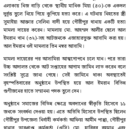
এলাকায় নিজ বাড়ি থেকে স্থানীয় মানিক মিয়া (৪০)-কে একদল
দুর্বৃত্ত তুলে নিয়ে গিয়ে কুপিয়ে হত্যা করে। এ ঘটনায় নিহতের স্ত্রী
সুমাইয়া আক্তার সেলিনা বাদী হয়ে গৌরীপুর থানায় একটি হত্যা
মামলা দায়ের করেন। মামলায় মো. আহম্মদ আলীর ছেলে আল
ইমরান খান (৩২)-সহ আটজনকে এজাহারভুক্ত আসামি করা হয়।
আল ইমরান ওই মামলার তিন নম্বর আসামি।
মামলা দায়েরের পর আসামিরা আত্মগোপনে চলে যান। পরে তারা
উচ্চ আদালত থেকে আট সপ্তাহের আগাম জামিন লাভ করেন বলে
সংশ্লিষ্ট সূত্রে জানা গেছে। সেই জামিনে থাকা অবস্থাতেই
বৃহস্পতিবারের অনুষ্ঠানে উপস্থিত হয়ে আল ইমরান বিভিন্ন
গুণীজনের হাতে সম্মাননা পদক তুলে দেন।
অনুষ্ঠানে সমাজের বিভিন্ন ক্ষেত্রে অবদানের স্বীকৃতি হিসেবে ১১
জনকে সংবর্ধনা দেওয়া হয়। এতে অতিথি হিসেবে উপস্থিত ছিলেন
গৌরীপুর উপজেলা নির্বাহী কর্মকর্তা আফিয়া আমীন পাপ্পা, গৌরীপুর
থানার ভারপ্রাপ্ত কর্মকর্তা (ওসি) মো. হাবিবুর রহমান এবং