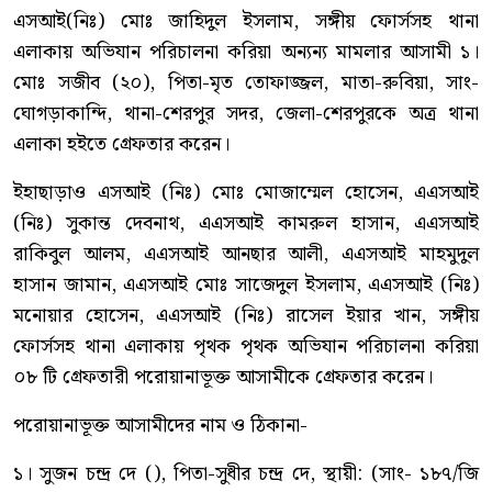
এসআই(নিঃ) মোঃ জাহিদুল ইসলাম, সঙ্গীয় ফোর্সসহ থানা
এলাকায় অভিযান পরিচালনা করিয়া অন্যন্য মামলার আসামী ১।
মোঃ সজীব (২০), পিতা-মৃত তোফাজ্জল, মাতা-রুবিয়া, সাং-
ঘোগড়াকান্দি, থানা-শেরপুর সদর, জেলা-শেরপুরকে অত্র থানা
এলাকা হইতে গ্রেফতার করেন।
ইহাছাড়াও এসআই (নিঃ) মোঃ মোজাম্মেল হোসেন, এএসআই
(নিঃ) সুকান্ত দেবনাথ, এএসআই কামরুল হাসান, এএসআই
রাকিবুল আলম, এএসআই আনছার আলী, এএসআই মাহমুদুল
হাসান জামান, এএসআই মোঃ সাজেদুল ইসলাম, এএসআই (নিঃ)
মনোয়ার হোসেন, এএসআই (নিঃ) রাসেল ইয়ার খান, সঙ্গীয়
ফোর্সসহ থানা এলাকায় পৃথক পৃথক অভিযান পরিচালনা করিয়া
০৮ টি গ্রেফতারী পরোয়ানাভূক্ত আসামীকে গ্রেফতার করেন।
পরোয়ানাভূক্ত আসামীদের নাম ও ঠিকানা-
১। সুজন চন্দ্র দে (), পিতা-সুধীর চন্দ্র দে, স্থায়ী: (সাং- ১৮৭/জি