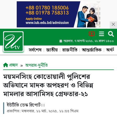
শুক্রবার, ৭ আগস্ট ২০২৬, ২২ শ্রাবণ ১৪৩৩
সর্বশেষ
জাতীয়
রাজনীতি
আন্তর্জাতিক
অর্থনী
প্রচ্ছদ
অপরাধ-দুর্নীতি
ময়মনসিংহ কোতোয়ালী পুলিশের
অভিযানে মাদক অপহরণ ও বিভিন্ন
মামলার আসামিসহ গ্রেফতার-২১
ইউটিভি ডেস্ক রিপোর্ট।।
প্রকাশিত: মঙ্গলবার, ১১ মার্চ, ২০২৫, ১১:৫৫ পিএম