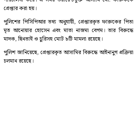
গ্রেপ্তার করা হয়।
পুলিশের পিসিপিআর তথ্য অনুযায়ী, গ্রেপ্তারকৃত ফারুকের পিতা
মৃত আনোয়ার হোসেন এবং মাতা নাজমা বেগম। তার বিরুদ্ধে
মাদক, ছিনতাই ও চুরিসহ মোট ৮টি মামলা রয়েছে।
পুলিশ জানিয়েছে, গ্রেপ্তারকৃত আসামির বিরুদ্ধে আইনানুগ প্রক্রিয়া
চলমান রয়েছে।
কোতোয়ালী মডেল থানা পুলিশ আরও জানায়, অপরাধ নিয়ন্ত্রণ
এবং পলাতক ও ওয়ারেন্টভুক্ত আসামিদের আইনের আওতায়
আনতে নিয়মিত বিশেষ অভিযান অব্যাহত থাকবে।