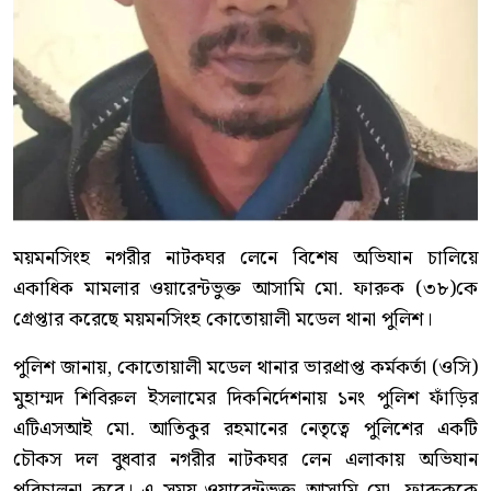
ময়মনসিংহ নগরীর নাটকঘর লেনে বিশেষ অভিযান চালিয়ে
একাধিক মামলার ওয়ারেন্টভুক্ত আসামি মো. ফারুক (৩৮)কে
গ্রেপ্তার করেছে ময়মনসিংহ কোতোয়ালী মডেল থানা পুলিশ।
পুলিশ জানায়, কোতোয়ালী মডেল থানার ভারপ্রাপ্ত কর্মকর্তা (ওসি)
মুহাম্মদ শিবিরুল ইসলামের দিকনির্দেশনায় ১নং পুলিশ ফাঁড়ির
এটিএসআই মো. আতিকুর রহমানের নেতৃত্বে পুলিশের একটি
চৌকস দল বুধবার নগরীর নাটকঘর লেন এলাকায় অভিযান
পরিচালনা করে। এ সময় ওয়ারেন্টভুক্ত আসামি মো. ফারুককে