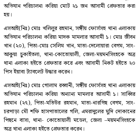
অভিযান পরিচালনা করিয়া মোট ২১ জন আসামী গ্রেফতার করা
হয়।
এসআই(নিঃ) মোঃ খলিলুর রহমান, সঙ্গীয় ফোর্সসহ থানা এলাকায়
অভিযান পরিচালনা করিয়া মাদক মামলার আসামী ১। মোঃ জীবন
খান (২০), পিতা-মোঃ সেলিম খান, মাতা-দেলোয়ারা বেগম, সাং-
আকুয়া চুকাইতলা, থানা-কোতোয়ালী, জেলা-ময়মনসিংহকে অত্র
থানা এলাকা হইতে গ্রেফতার করে এবং আসামী নিকট হইতে ২০
পিস ইয়াবা ট্যাবলেট উদ্ধার করেন।
এসআই(নিঃ) মোঃ গোলাম রব্বানী, সঙ্গীয় ফোর্সসহ থানা এলাকায়
অভিযান পরিচালনা করিয়া অন্যান্য মামলার আসামী ১। সাব্বির
রহমান (২৭), পিতা-মতিউর রহমান, মাতা-নারগিছ বেগম, সাং-
চরপাড়া মৌ শফি হাসপাতালের গলি, এমরাদুলের মুদি দোকানের
পিছনে বাসা, থানা- কোতোয়ালী মডেল, জেলা –ময়মনসিংহকে
অত্র থানা এলাকা হইতে গ্রেফতার করেন।