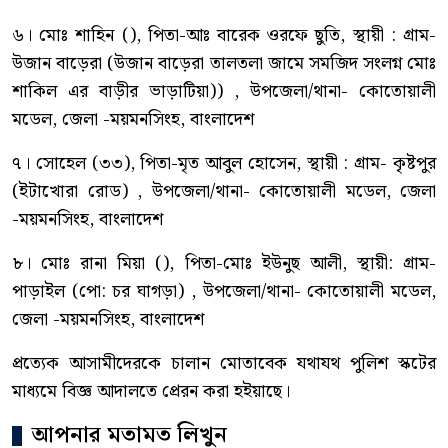
৬। মোঃ শাহিন (), পিতা-আঃ বারেক ওরফে ছুতি, স্থায়ী : গ্রাম-
উজান বাড়েরা (উজান বাড়েরা তালতলা জামে সমজিদ সংলগ্ন মোঃ
শাকিল এর বাড়ীর ভাড়াটিয়া)) , উপজেলা/থানা- কোতোয়ালী
মডেল, জেলা -ময়মনসিংহ, বাংলাদেশ
৭। সোহেল (৩৩), পিতা-মৃত আবুল হোসেন, স্থায়ী : গ্রাম- কৃষ্টপুর
(ইটাখোরা রোড) , উপজেলা/থানা- কোতোয়ালী মডেল, জেলা
-ময়মনসিংহ, বাংলাদেশ
৮। মোঃ রানা মিয়া (), পিতা-মোঃ ইউনুছ আলী, স্থায়ী: গ্রাম-
পাড়াইল (পো: চর ঘাগড়া) , উপজেলা/থানা- কোতোয়ালী মডেল,
জেলা -ময়মনসিংহ, বাংলাদেশ
প্রত্যেক আসামীদেরকে চালান মোতাবেক যথাযথ পুলিশ স্কটের
মাধ্যমে বিজ্ঞ আদালতে প্রেরন করা হইয়াছে।
আপনার মতামত লিখুন