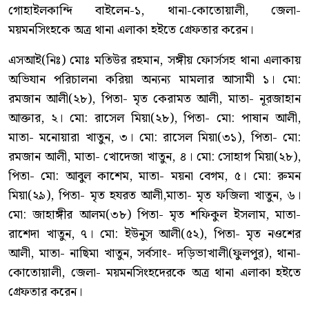
গোহাইলকান্দি বাইলেন-১, থানা-কোতোয়ালী, জেলা-
ময়মনসিংহকে অত্র থানা এলাকা হইতে গ্রেফতার করেন।
এসআই(নিঃ) মোঃ মতিউর রহমান, সঙ্গীয় ফোর্সসহ থানা এলাকায়
অভিযান পরিচালনা করিয়া অন্যন্য মামলার আসামী ১। মো:
রমজান আলী(২৮), পিতা- মৃত কেরামত আলী, মাতা- নূরজাহান
আক্তার, ২। মো: রাসেল মিয়া(২৮), পিতা- মো: পাষান আলী,
মাতা- মনোয়ারা খাতুন, ৩। মো: রাসেল মিয়া(৩১), পিতা- মো:
রমজান আলী, মাতা- খোদেজা খাতুন, ৪। মো: সোহাগ মিয়া(২৮),
পিতা- মো: আবুল কাশেম, মাতা- ময়না বেগম, ৫। মো: রুমন
মিয়া(২৯), পিতা- মৃত হযরত আলী,মাতা- মৃত ফজিলা খাতুন, ৬।
মো: জাহাঙ্গীর আলম(৩৮) পিতা- মৃত শফিকুল ইসলাম, মাতা-
রাশেদা খাতুন, ৭। মো: ইউনুস আলী(৫২), পিতা- মৃত নওশের
আলী, মাতা- নাছিমা খাতুন, সর্বসাং- দড়িভাখালী(ফুলপুর), থানা-
কোতোয়ালী, জেলা- ময়মনসিংহদেরকে অত্র থানা এলাকা হইতে
গ্রেফতার করেন।