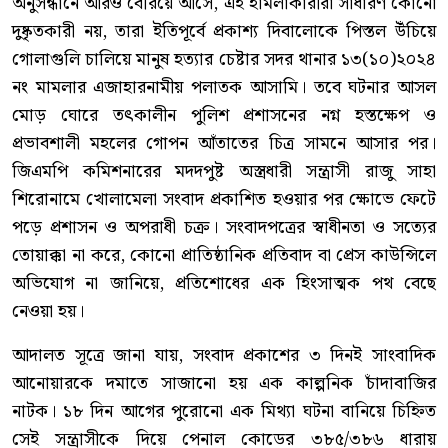
অনুসন্ধানে আরও বেরিয়ে আসে, এই হামলাকারীরা সাধারণ কোনো
দুষ্কৃতকারী নয়, তারা ইতিপূর্বে প্রকাশ্য দিবালোকে পিস্তল উঁচিয়ে
গোলাগুলি চালিয়ে মানুষ হত্যার চেষ্টার সদর থানার ১৩(১০)২০২৪
নং মামলার এজাহারনামীয় পলাতক আসামি। তবে ঘটনার আসল
মোড় ঘোরে তৎকালীন পুলিশ প্রশাসনের নগ্ন হস্তক্ষেপ ও
প্রভাবশালী মহলের গোপন আঁতাতের চিত্র সামনে আসার পর।
জিএমপি কমিশনারের মদদপুষ্ট অস্ত্রধারী সন্ত্রাসী রাজু সাহা
শিরোনামে খোলামেলা সংবাদ প্রকাশিত হওয়ার পর ক্ষোভে ফেটে
পড়ে প্রশাসন ও অপরাধী চক্র। সংবাদপত্রের স্বাধীনতা ও সত্যের
তোয়াক্কা না করে, কোনো প্রাতিষ্ঠানিক প্রতিবাদ বা প্রেস কাউন্সিলে
অভিযোগ না জানিয়ে, প্রতিশোধের এক হিংসাত্মক পথ বেছে
নেওয়া হয়।
আদালত সূত্রে জানা যায়, সংবাদ প্রকাশের ৩ দিনই সাংবাদিক
আনোয়ারকে দমাতে সাজানো হয় এক কাল্পনিক চাঁদাবাজির
নাটক। ১৮ দিন আগের পুরোনো এক মিথ্যা ঘটনা বানিয়ে চিহ্নিত
সেই সন্ত্রাসীকে দিয়ে পেনাল কোডের ৩৮৫/৩৮৬ ধারায়