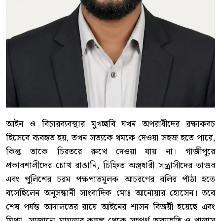
আইন ও বিচারব্যবস্থার মুখচ্ছবি যখন অপরাধীদের রক্ষাকবচ
হিসেবে ব্যবহৃত হয়, তখন সত্যকে থমকে দেওয়া সহজ হতে পারে,
কিন্তু তাকে চিরতরে রুখে দেওয়া যায় না। গাজীপুরে
প্রভাবশালীদের চোখ রাঙানি, চিহ্নিত অস্ত্রধারী সন্ত্রাসীদের তাণ্ডব
এবং পুলিশের চরম পক্ষপাতমূলক আচরণের বলির পাঁঠা হতে
বসেছিলেন অনুসন্ধানী সাংবাদিক মোঃ আনোয়ার হোসেন। তবে
শেষ পর্যন্ত আদালতের রায়ে আইনের শাসন বিজয়ী হয়েছে এবং
মিথ্যা, সাজানো মামলার কলঙ্ক থেকে সম্পূর্ণ অব্যাহতি ও খালাস