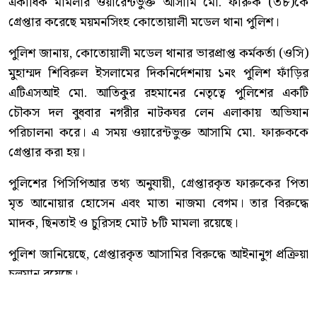
একাধিক মামলার ওয়ারেন্টভুক্ত আসামি মো. ফারুক (৩৮)কে
গ্রেপ্তার করেছে ময়মনসিংহ কোতোয়ালী মডেল থানা পুলিশ।
পুলিশ জানায়, কোতোয়ালী মডেল থানার ভারপ্রাপ্ত কর্মকর্তা (ওসি)
মুহাম্মদ শিবিরুল ইসলামের দিকনির্দেশনায় ১নং পুলিশ ফাঁড়ির
এটিএসআই মো. আতিকুর রহমানের নেতৃত্বে পুলিশের একটি
চৌকস দল বুধবার নগরীর নাটকঘর লেন এলাকায় অভিযান
পরিচালনা করে। এ সময় ওয়ারেন্টভুক্ত আসামি মো. ফারুককে
গ্রেপ্তার করা হয়।
পুলিশের পিসিপিআর তথ্য অনুযায়ী, গ্রেপ্তারকৃত ফারুকের পিতা
মৃত আনোয়ার হোসেন এবং মাতা নাজমা বেগম। তার বিরুদ্ধে
মাদক, ছিনতাই ও চুরিসহ মোট ৮টি মামলা রয়েছে।
পুলিশ জানিয়েছে, গ্রেপ্তারকৃত আসামির বিরুদ্ধে আইনানুগ প্রক্রিয়া
চলমান রয়েছে।
কোতোয়ালী মডেল থানা পুলিশ আরও জানায়, অপরাধ নিয়ন্ত্রণ