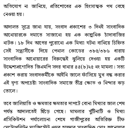
অভিযোগ না জানিয়ে, প্রতিশোধের এক হিংসাত্মক পথ বেছে
নেওয়া হয়।
আদালত সূত্রে জানা যায়, সংবাদ প্রকাশের ৩ দিনই সাংবাদিক
আনোয়ারকে দমাতে সাজানো হয় এক কাল্পনিক চাঁদাবাজির
নাটক। ১৮ দিন আগের পুরোনো এক মিথ্যা ঘটনা বানিয়ে চিহ্নিত
সেই সন্ত্রাসীকে দিয়ে পেনাল কোডের ৩৮৫/৩৮৬ ধারায়
সাংবাদিক আনোয়ারের বিরুদ্ধেই ঝুলিয়ে দেওয়া হয় একটি
উদ্দেশ্যপ্রণোদিত জিএমপি সদর থানার ৪৪(৮)২৫ নং মামলা। সত্য
প্রকাশ করায় সংবাদকর্মীকে আইনি জালে ফাঁসিয়ে মুখ বন্ধ করার
এই ঘৃণ্য অপচেষ্টা সাংবাদিক সমাজে তীব্র ক্ষোভ ও নিন্দার ঝড়
তোলে।
তবে জালিয়াতি ও ক্ষমতার ক্ষমতার দাপটে বোনা মিথ্যার জাল শেষ
পর্যন্ত আদালতেই ছিঁড়ে গেছে। মামলার খুঁটিনাটি ও মিথ্যা
প্রসিকিউশন পর্যালোচনা শেষে গাজীপুরের অতিরিক্ত চীফ
মেট্রোপলিটন ম্যাজিস্ট্রেট ওমর হায়দার সাংবাদিক মোঃ আনোয়ার