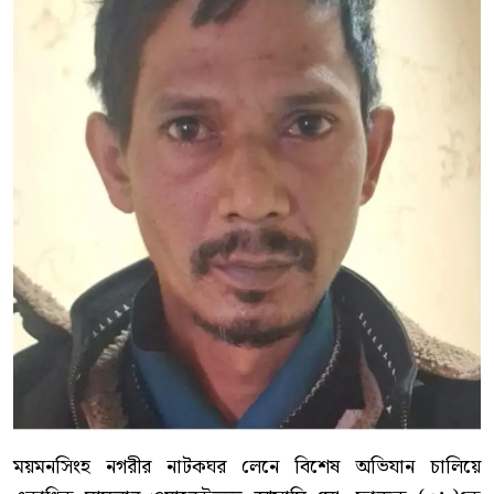
ময়মনসিংহ নগরীর নাটকঘর লেনে বিশেষ অভিযান চালিয়ে