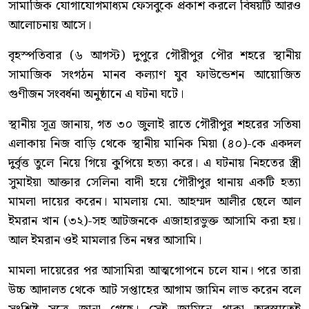
সামাজিক যোগাযোগমাধ্যম ফেসবুকে প্রকাশ করলে বিষয়টি আরও
আলোচনায় আসে।
বৃহস্পতিবার (৬ আগস্ট) দুপুরে গৌরীপুর পৌর শহরে স্থানীয়
সামাজিক সংগঠন মানব কল্যাণ যুব ফাউন্ডেশন আয়োজিত
গুণীজন সংবর্ধনা অনুষ্ঠানে এ ঘটনা ঘটে।
স্থানীয় সূত্র জানায়, গত ৩০ জুলাই রাতে গৌরীপুর শহরের সতিষা
এলাকায় নিজ বাড়ি থেকে স্থানীয় মানিক মিয়া (৪০)-কে একদল
দুর্বৃত্ত তুলে নিয়ে গিয়ে কুপিয়ে হত্যা করে। এ ঘটনায় নিহতের স্ত্রী
সুমাইয়া আক্তার সেলিনা বাদী হয়ে গৌরীপুর থানায় একটি হত্যা
মামলা দায়ের করেন। মামলায় মো. আহম্মদ আলীর ছেলে আল
ইমরান খান (৩২)-সহ আটজনকে এজাহারভুক্ত আসামি করা হয়।
আল ইমরান ওই মামলার তিন নম্বর আসামি।
মামলা দায়েরের পর আসামিরা আত্মগোপনে চলে যান। পরে তারা
উচ্চ আদালত থেকে আট সপ্তাহের আগাম জামিন লাভ করেন বলে