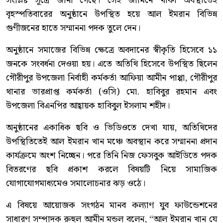
সংশ্লিষ্ট সূত্রে জানা গেছে। সেই জামিনে থাকা অবস্থাতেই
বৃহস্পতিবারের অনুষ্ঠানে উপস্থিত হয়ে আল ইমরান বিভিন্ন
গুণীজনের হাতে সম্মাননা পদক তুলে দেন।
অনুষ্ঠানে সমাজের বিভিন্ন ক্ষেত্রে অবদানের স্বীকৃতি হিসেবে ১১
জনকে সংবর্ধনা দেওয়া হয়। এতে অতিথি হিসেবে উপস্থিত ছিলেন
গৌরীপুর উপজেলা নির্বাহী কর্মকর্তা আফিয়া আমীন পাপ্পা, গৌরীপুর
থানার ভারপ্রাপ্ত কর্মকর্তা (ওসি) মো. হাবিবুর রহমান এবং
উপজেলা বিএনপির আহ্বায়ক হাবিবুল ইসলাম শহীদ।
অনুষ্ঠানের একাধিক ছবি ও ভিডিওতে দেখা যায়, অতিথিদের
উপস্থিতিতেই আল ইমরান খান মঞ্চে অবস্থান করে সম্মাননা প্রদান
কার্যক্রমে অংশ নিচ্ছেন। পরে তিনি নিজ ফেসবুক আইডিতে পদক
বিতরণের ছবি প্রকাশ করলে বিষয়টি নিয়ে সামাজিক
যোগাযোগমাধ্যমেও সমালোচনার ঝড় ওঠে।
এ বিষয়ে আয়োজক সংগঠন মানব কল্যাণ যুব ফাউন্ডেশনের
সাধারণ সম্পাদক রুহুল আমীন মন্ডল বলেন, “আল ইমরান খান যে