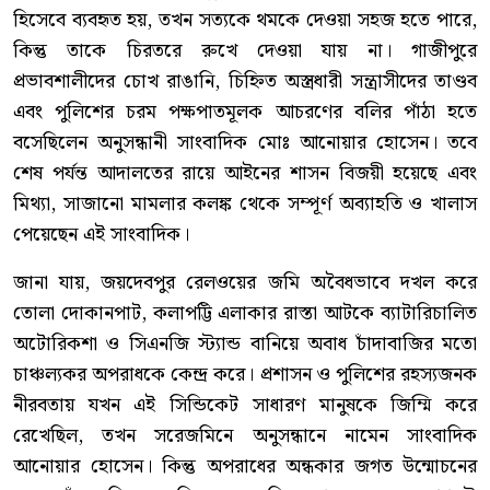
হিসেবে ব্যবহৃত হয়, তখন সত্যকে থমকে দেওয়া সহজ হতে পারে,
কিন্তু তাকে চিরতরে রুখে দেওয়া যায় না। গাজীপুরে
প্রভাবশালীদের চোখ রাঙানি, চিহ্নিত অস্ত্রধারী সন্ত্রাসীদের তাণ্ডব
এবং পুলিশের চরম পক্ষপাতমূলক আচরণের বলির পাঁঠা হতে
বসেছিলেন অনুসন্ধানী সাংবাদিক মোঃ আনোয়ার হোসেন। তবে
শেষ পর্যন্ত আদালতের রায়ে আইনের শাসন বিজয়ী হয়েছে এবং
মিথ্যা, সাজানো মামলার কলঙ্ক থেকে সম্পূর্ণ অব্যাহতি ও খালাস
পেয়েছেন এই সাংবাদিক।
জানা যায়, জয়দেবপুর রেলওয়ের জমি অবৈধভাবে দখল করে
তোলা দোকানপাট, কলাপট্টি এলাকার রাস্তা আটকে ব্যাটারিচালিত
অটোরিকশা ও সিএনজি স্ট্যান্ড বানিয়ে অবাধ চাঁদাবাজির মতো
চাঞ্চল্যকর অপরাধকে কেন্দ্র করে। প্রশাসন ও পুলিশের রহস্যজনক
নীরবতায় যখন এই সিন্ডিকেট সাধারণ মানুষকে জিম্মি করে
রেখেছিল, তখন সরেজমিনে অনুসন্ধানে নামেন সাংবাদিক
আনোয়ার হোসেন। কিন্তু অপরাধের অন্ধকার জগত উন্মোচনের