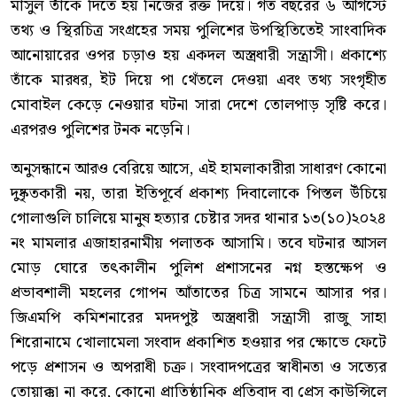
মাসুল তাঁকে দিতে হয় নিজের রক্ত দিয়ে। গত বছরের ৬ আগস্টে
তথ্য ও স্থিরচিত্র সংগ্রহের সময় পুলিশের উপস্থিতিতেই সাংবাদিক
আনোয়ারের ওপর চড়াও হয় একদল অস্ত্রধারী সন্ত্রাসী। প্রকাশ্যে
তাঁকে মারধর, ইট দিয়ে পা থেঁতলে দেওয়া এবং তথ্য সংগৃহীত
মোবাইল কেড়ে নেওয়ার ঘটনা সারা দেশে তোলপাড় সৃষ্টি করে।
এরপরও পুলিশের টনক নড়েনি।
অনুসন্ধানে আরও বেরিয়ে আসে, এই হামলাকারীরা সাধারণ কোনো
দুষ্কৃতকারী নয়, তারা ইতিপূর্বে প্রকাশ্য দিবালোকে পিস্তল উঁচিয়ে
গোলাগুলি চালিয়ে মানুষ হত্যার চেষ্টার সদর থানার ১৩(১০)২০২৪
নং মামলার এজাহারনামীয় পলাতক আসামি। তবে ঘটনার আসল
মোড় ঘোরে তৎকালীন পুলিশ প্রশাসনের নগ্ন হস্তক্ষেপ ও
প্রভাবশালী মহলের গোপন আঁতাতের চিত্র সামনে আসার পর।
জিএমপি কমিশনারের মদদপুষ্ট অস্ত্রধারী সন্ত্রাসী রাজু সাহা
শিরোনামে খোলামেলা সংবাদ প্রকাশিত হওয়ার পর ক্ষোভে ফেটে
পড়ে প্রশাসন ও অপরাধী চক্র। সংবাদপত্রের স্বাধীনতা ও সত্যের
তোয়াক্কা না করে, কোনো প্রাতিষ্ঠানিক প্রতিবাদ বা প্রেস কাউন্সিলে