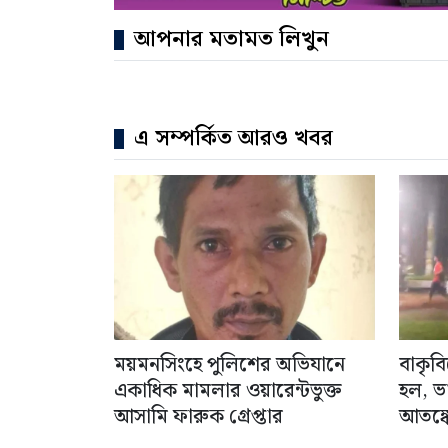
আপনার মতামত লিখুন
এ সম্পর্কিত আরও খবর
ময়মনসিংহে পুলিশের অভিযানে
বাকৃব
একাধিক মামলার ওয়ারেন্টভুক্ত
হল, ভ
আসামি ফারুক গ্রেপ্তার
আতঙ্কে