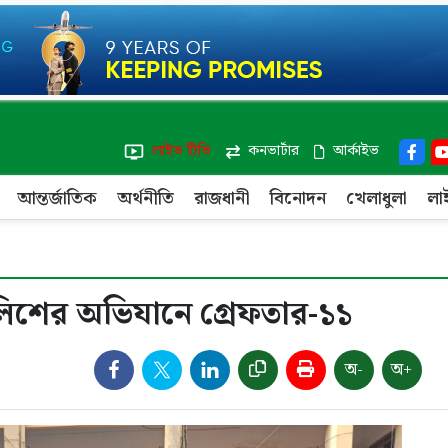
লাইভ টিভি
কনভার্টার
আর্কাইভ
আন্তর্জাতিক
অর্থনীতি
রাজধানী
বিনোদন
খেলাধুলা
লা
লিশের অভিযানে গ্রেফতার-১১
অ-
অ+