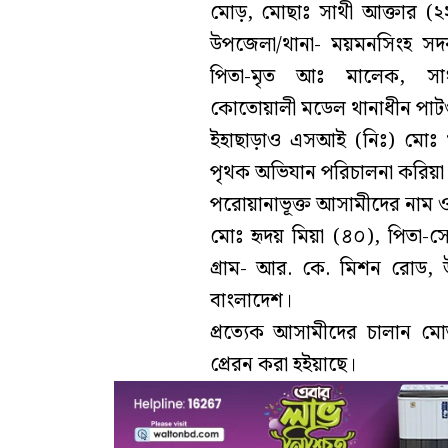
মোড়, মোছাঃ সাথী আক্তার (২২),
উপজেলা/থানা- ময়মনসিংহ সদ
পিতা-মৃত আঃ মালেক, সাং-চা
কোতোয়ালী মডেল থানাধীন পাটগ
ইহাছাড়াও এসআই (নিঃ) মোঃ খ
পৃথক অভিযান পরিচালনা করিয়া 
পরোয়ানাভূক্ত আসামীদের নাম ও
মোঃ হৃদয় মিয়া (৪০), পিতা-স
গ্রাম- আর. কে. মিশন রোড,
বাংলাদেশ।
প্রত্যেক আসামীদের চালান মো
প্রেরন করা হইয়াছে।