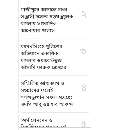
গাজীপুরে আড়ালে ঢাকা
২
সন্ত্রাসী চক্রের ষড়যন্ত্রমূলক
মামলায় সাংবাদিক
আনোয়ার খালাস
ময়মনসিংহে পুলিশের
৩
অভিযানে একাধিক
মামলার ওয়ারেন্টভুক্ত
আসামি ফারুক গ্রেপ্তার
সম্মিলিত আত্মত্যাগ ও
৪
সংগ্রামের ফলেই
গণঅভ্যুত্থান সফল হয়েছে:
এমপি আবু ওয়াহাব আকন্দ
‘অর্থ লেনদেন ও
৫
বিতর্কিতদের পদায়নের’