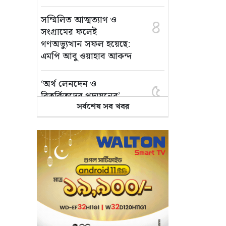
সম্মিলিত আত্মত্যাগ ও
৪
সংগ্রামের ফলেই
গণঅভ্যুত্থান সফল হয়েছে:
এমপি আবু ওয়াহাব আকন্দ
‘অর্থ লেনদেন ও
৫
বিতর্কিতদের পদায়নের’
সর্বশেষ সব খবর
অভিযোগ, ঈশ্বরগঞ্জে
ছাত্রলীগের একাংশের ঝাড়ু
মিছিল
মানসম্মত শিক্ষা নিশ্চিতে
৬
শ্যামপুরে তৎপর শিক্ষা
অফিসার শাপলা খানম
তাৎক্ষণিক খাদ্য পরীক্ষা
৭
নিশ্চিত করবে ভ্রাম্যমাণ