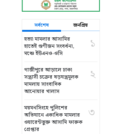
সর্বশেষ
জনপ্রিয়
হত্যা মামলার আসামির
১
হাতেই গুণীজন সংবর্ধনা,
মঞ্চে ইউএনও-ওসি
গাজীপুরে আড়ালে ঢাকা
২
সন্ত্রাসী চক্রের ষড়যন্ত্রমূলক
মামলায় সাংবাদিক
আনোয়ার খালাস
ময়মনসিংহে পুলিশের
৩
অভিযানে একাধিক মামলার
ওয়ারেন্টভুক্ত আসামি ফারুক
গ্রেপ্তার