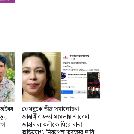
 অবৈধ
ফেসবুকে তীব্র সমালোচনা:
যু,
জাহাঙ্গীর হত্যা মামলায় আবেদা
োগ
জাহান লাভলীকে ঘিরে নানা
অভিযোগ, নিরপেক্ষ তদন্তের দাবি