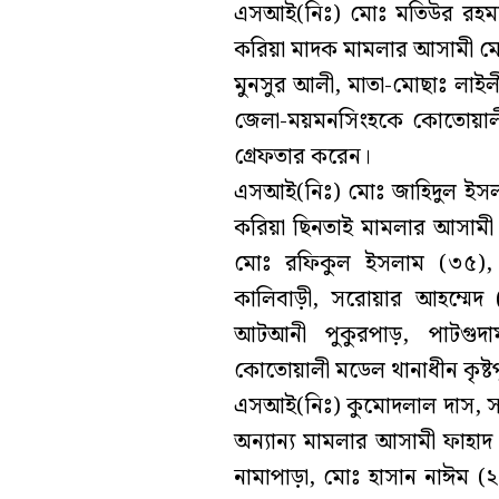
এসআই(নিঃ) মোঃ মতিউর রহমান
করিয়া মাদক মামলার আসামী মোঃ
মুনসুর আলী, মাতা-মোছাঃ লাইলী
জেলা-ময়মনসিংহকে কোতোয়ালী
গ্রেফতার করেন।
এসআই(নিঃ) মোঃ জাহিদুল ইসলা
করিয়া ছিনতাই মামলার আসামী 
মোঃ রফিকুল ইসলাম (৩৫), 
কালিবাড়ী, সরোয়ার আহম্মেদ
আটআনী পুকুরপাড়, পাটগুদা
কোতোয়ালী মডেল থানাধীন কৃষ্ট
এসআই(নিঃ) কুমোদলাল দাস, সঙ
অন্যান্য মামলার আসামী ফাহাদ 
নামাপাড়া, মোঃ হাসান নাঈম (