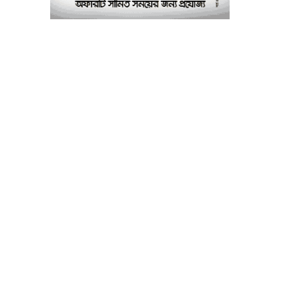
পরীক্ষাগার: এস এম হুমায়ূন
কবির
বাকৃবিতে মুখোমুখি দুই
৮
আবাসিক হল, ভাঙচুরের
অভিযোগ, আহত ৪, আতঙ্কে
সাধারণ শিক্ষার্থীরা
ময়মনসিংহে সাংবাদিকদের
৯
৩ দিনব্যাপী প্রশিক্ষণ
কর্মশালার সনদ বিতরণ ৫
আগস্ট
বিএনপি নেতার মাছের ঘেরে
১০
অবৈধ বিদ্যুৎ সংযোগে
কিশোরের মৃত্যু, লাশ ঘিরে
বিক্ষোভের অভিযোগ