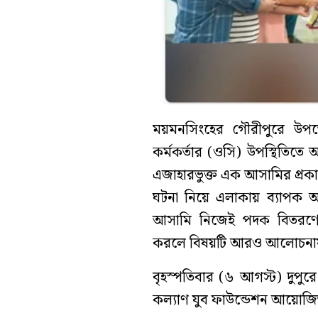
ময়মনসিংহের গৌরীপুরে উপজেলা
কর্মকর্তার (ওসি) উপস্থিতিতে
এজাহারভুক্ত এক আসামির প্রকা
ঘটনা নিয়ে এলাকায় ব্যাপক আ
আসামি নিজেই পদক বিতরণের
করলে বিষয়টি আরও আলোচনা
বৃহস্পতিবার (৬ আগস্ট) দুপু
কল্যাণ যুব ফাউন্ডেশন আয়োজিত 