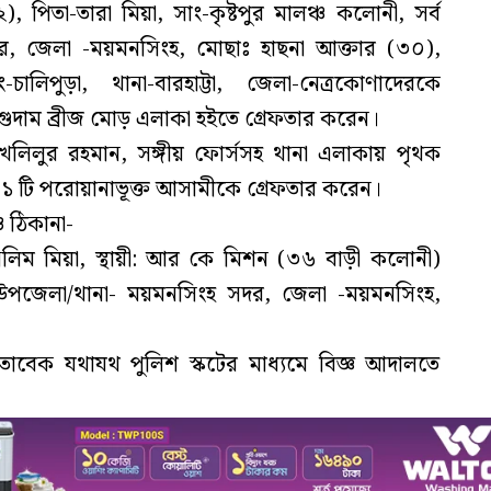
 পিতা-তারা মিয়া, সাং-কৃষ্টপুর মালঞ্চ কলোনী, সর্ব
র, জেলা -ময়মনসিংহ, মোছাঃ হাছনা আক্তার (৩০),
লিপুড়া, থানা-বারহাট্টা, জেলা-নেত্রকোণাদেরকে
ুদাম ব্রীজ মোড় এলাকা হইতে গ্রেফতার করেন।
লিলুর রহমান, সঙ্গীয় ফোর্সসহ থানা এলাকায় পৃথক
১ টি পরোয়ানাভূক্ত আসামীকে গ্রেফতার করেন।
 ঠিকানা-
েলিম মিয়া, স্থায়ী: আর কে মিশন (৩৬ বাড়ী কলোনী)
 উপজেলা/থানা- ময়মনসিংহ সদর, জেলা -ময়মনসিংহ,
তাবেক যথাযথ পুলিশ স্কটের মাধ্যমে বিজ্ঞ আদালতে