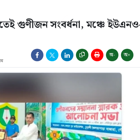
তেই গুণীজন সংবর্ধনা, মঞ্চে ইউএনও
অ-
অ+
এম