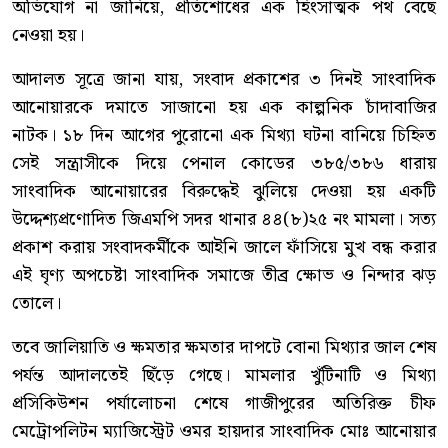
অভিযোগ না জানিয়ে, প্রতিশোধের এক হিংসাত্মক পথ বেছে
নেওয়া হয়।
আদালত সূত্রে জানা যায়, সংবাদ প্রকাশের ৩ দিনই সাংবাদিক
আনোয়ারকে দমাতে সাজানো হয় এক কাল্পনিক চাঁদাবাজির
নাটক। ১৮ দিন আগের পুরোনো এক মিথ্যা ঘটনা বানিয়ে চিহ্নিত
সেই সন্ত্রাসীকে দিয়ে পেনাল কোডের ৩৮৫/৩৮৬ ধারায়
সাংবাদিক আনোয়ারের বিরুদ্ধেই ঝুলিয়ে দেওয়া হয় একটি
উদ্দেশ্যপ্রণোদিত জিএমপি সদর থানার ৪৪(৮)২৫ নং মামলা। সত্য
প্রকাশ করায় সংবাদকর্মীকে আইনি জালে ফাঁসিয়ে মুখ বন্ধ করার
এই ঘৃণ্য অপচেষ্টা সাংবাদিক সমাজে তীব্র ক্ষোভ ও নিন্দার ঝড়
তোলে।
তবে জালিয়াতি ও ক্ষমতার ক্ষমতার দাপটে বোনা মিথ্যার জাল শেষ
পর্যন্ত আদালতেই ছিঁড়ে গেছে। মামলার খুঁটিনাটি ও মিথ্যা
প্রসিকিউশন পর্যালোচনা শেষে গাজীপুরের অতিরিক্ত চীফ
মেট্রোপলিটন ম্যাজিস্ট্রেট ওমর হায়দার সাংবাদিক মোঃ আনোয়ার