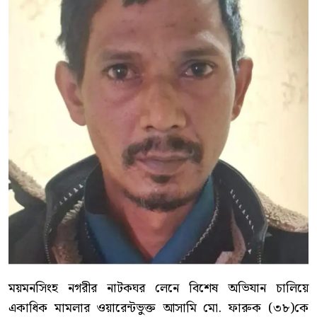
ময়মনসিংহ নগরীর নাটকঘর লেনে বিশেষ অভিযান চালিয়ে
একাধিক মামলার ওয়ারেন্টভুক্ত আসামি মো. ফারুক (৩৮)কে