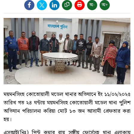
অ-
অ+
ময়মনসিংহ কোতোয়ালী মডেল থানার অভিযানে ইং ১১/০২/২০২৫
তারিখ গত ২৪ ঘন্টায় ময়মনসিংহ কোতোয়ালী মডেল থানা পুলিশ
অভিযান পরিচালনা করিয়া মোট ১৩ জন আসামী গ্রেফতার করা
হয়।
এসআই(নিঃ) পিন্টু কুমার রায় সঙ্গীয় ফোর্সসহ থানা এলাকায়