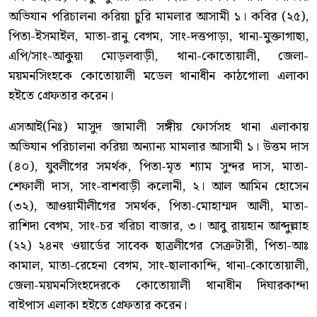
অভিযান পরিচালনা করিয়া চুরি মামলার আসামী ১। কবির (২৫),
পিতা-ইসমাইল, মাতা-রানু বেগম, সাং-দত্তপাড়া, থানা-মুক্তাগাছা,
এপি/সাং-আকুয়া মোড়লবাড়ী, থানা-কোতোয়ালী, জেলা-
ময়মনসিংহকে কোতোয়ালী মডেল থানাধীন কাঠগোলা এলাকা
হইতে গ্রেফতার করেন।
এসআই(নিঃ) মাসুদ জামালী সঙ্গীয় ফোর্সসহ থানা এলাকায়
অভিযান পরিচালনা করিয়া অন্যান্য মামলার আসামী ১। উত্তম দাস
(৪০), যুবলীগের সমর্থক, পিতা-মৃত শ্যাম সুন্দর দাস, মাতা-
শেফালী দাস, সাং-বাশবাড়ী কলোনী, ২। আল আমিন হোসেন
(৩২), আওয়ামীলীগের সমর্থক, পিতা-মোহাম্মদ আলী, মাতা-
রাশিদা বেগম, সাং-চর খরিচা বাজার, ৩। আবু রায়হান আব্দুল্লাহ
(২২) ২৪নং ওয়ার্ডের সাবেক ছাত্রলীগের সেক্রটারী, পিতা-আঃ
কামাল, মাতা-রেহেনা বেগম, সাং-ছালাকান্দি, থানা-কোতোয়ালী,
জেলা-ময়মনসিংহদেরকে কোতোয়ালী থানাধীন দিঘারকান্দা
বাইপাস এলাকা হইতে গ্রেফতার করেন।