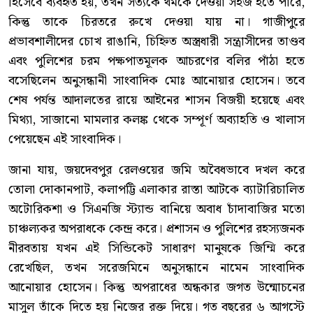
হিসেবে ব্যবহৃত হয়, তখন সত্যকে থমকে দেওয়া সহজ হতে পারে,
কিন্তু তাকে চিরতরে রুখে দেওয়া যায় না। গাজীপুরে
প্রভাবশালীদের চোখ রাঙানি, চিহ্নিত অস্ত্রধারী সন্ত্রাসীদের তাণ্ডব
এবং পুলিশের চরম পক্ষপাতমূলক আচরণের বলির পাঁঠা হতে
বসেছিলেন অনুসন্ধানী সাংবাদিক মোঃ আনোয়ার হোসেন। তবে
শেষ পর্যন্ত আদালতের রায়ে আইনের শাসন বিজয়ী হয়েছে এবং
মিথ্যা, সাজানো মামলার কলঙ্ক থেকে সম্পূর্ণ অব্যাহতি ও খালাস
পেয়েছেন এই সাংবাদিক।
জানা যায়, জয়দেবপুর রেলওয়ের জমি অবৈধভাবে দখল করে
তোলা দোকানপাট, কলাপট্টি এলাকার রাস্তা আটকে ব্যাটারিচালিত
অটোরিকশা ও সিএনজি স্ট্যান্ড বানিয়ে অবাধ চাঁদাবাজির মতো
চাঞ্চল্যকর অপরাধকে কেন্দ্র করে। প্রশাসন ও পুলিশের রহস্যজনক
নীরবতায় যখন এই সিন্ডিকেট সাধারণ মানুষকে জিম্মি করে
রেখেছিল, তখন সরেজমিনে অনুসন্ধানে নামেন সাংবাদিক
আনোয়ার হোসেন। কিন্তু অপরাধের অন্ধকার জগত উন্মোচনের
মাসুল তাঁকে দিতে হয় নিজের রক্ত দিয়ে। গত বছরের ৬ আগস্টে