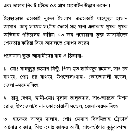
এবং তাহার নিকট হইতে ০৪ গ্রাম হেরোইন উদ্ধার করেন।
ইহাছাড়াও এসআই নুরুল ইসলাম, এএসআই মাহমুদুল হাসান
জামান, আবু সায়েম সংগীয় ফোর্স সহ থানা এলাকায় পৃথক পৃথক
অভিযান পরিচালনা করিয়া ০৩ জন পরোয়ানা ভূক্ত আসামীদের
গ্রেফতার করিয়া বিজ্ঞ আদালতে সোর্পদ করেন।
পরোয়ানা ভূক্ত আসামীদের নাম ও ঠিকানা-
১। মোঃ মাহবুবুর রহমান মিন্টু, পিতা-মৃত হাফিজুর রহমান, সাং-চর
ঘাগড়া, পোঃ চর ঘাগড়া, উপজেলা/থানা- কোতোয়ালী মডেল,
জেলা –ময়মনসিংহ
২। রানু বেগম, স্বামী-মোঃ দুলাল তালুকদার, সাং-আরকে মিশন
রোড, উপজেলা/থানা- কোতোয়ালী মডেল, জেলা-ময়মনসিংহ
৩। হাফেজ আব্দুছ ছালাম, প্রোঃ মেসার্স বিসমিল্লাহ ট্রেডার্স
অষ্টধার বাজার, পিতা-মোঃ জাফর আলী, সাং-অষ্টধার কুঠুরাকান্দা