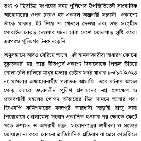
তথ্য ও স্থিরচিত্র সংগ্রহের সময় পুলিশের উপস্থিতিতেই সাংবাদিক
আনোয়ারের ওপর চড়াও হয় একদল অস্ত্রধারী সন্ত্রাসী। প্রকাশ্যে
তাঁকে মারধর, ইট দিয়ে পা থেঁতলে দেওয়া এবং তথ্য সংগৃহীত
মোবাইল কেড়ে নেওয়ার ঘটনা সারা দেশে তোলপাড় সৃষ্টি করে।
এরপরও পুলিশের টনক নড়েনি।
অনুসন্ধানে আরও বেরিয়ে আসে, এই হামলাকারীরা সাধারণ কোনো
দুষ্কৃতকারী নয়, তারা ইতিপূর্বে প্রকাশ্য দিবালোকে পিস্তল উঁচিয়ে
গোলাগুলি চালিয়ে মানুষ হত্যার চেষ্টার সদর থানার ১৩(১০)২০২৪
নং মামলার এজাহারনামীয় পলাতক আসামি। তবে ঘটনার আসল
মোড় ঘোরে তৎকালীন পুলিশ প্রশাসনের নগ্ন হস্তক্ষেপ ও
প্রভাবশালী মহলের গোপন আঁতাতের চিত্র সামনে আসার পর।
জিএমপি কমিশনারের মদদপুষ্ট অস্ত্রধারী সন্ত্রাসী রাজু সাহা
শিরোনামে খোলামেলা সংবাদ প্রকাশিত হওয়ার পর ক্ষোভে ফেটে
পড়ে প্রশাসন ও অপরাধী চক্র। সংবাদপত্রের স্বাধীনতা ও সত্যের
তোয়াক্কা না করে, কোনো প্রাতিষ্ঠানিক প্রতিবাদ বা প্রেস কাউন্সিলে