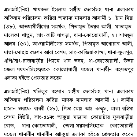
এসআই(নিঃ) খায়রুল ইসলাম সঙ্গীয় ফোর্সসহ থানা এলাকায়
অভিযান পরিচালনা করিয়া অন্যান্য মামলার আসামী ১। চাঁন মিয়া
(৪৮), আওয়ামীলীগের সমর্থক, পিতামৃত-তৈয়ব আলী, মাতামৃত-
মালেকা খাতুন, সাং-ভাটি ঘাগড়া, থানা-কোতোয়ালী, ২। শামছুল
আলম (৫০), আওয়ামীলীগের সমর্থক, পিতামৃত-আনোয়ার আলী,
মাতা-মোছাঃ রওশন আরা বেগম, সাং-কাজিয়াকান্দা, থানা-ফুলপুর,
এপি/সাং-রাজবাড়ীর পিছনে খান ভবন, থা-কোতোয়ালী, উভয়
জেলা-ময়মনসিংহদ্বয়কে কোতোয়ালী মডেল থানাধীন রহমতপুর
এলাকা হইতে গ্রেফতার করেন
এসআই(নিঃ) খলিলুর রহমান সঙ্গীয় ফোর্সসহ থানা এলাকায়
অভিযান পরিচালনা করিয়া মাদক মামলার আসামী ১। লামীম
হাসান ওরফে রাব্বী (২৮), পিতা-মোঃ আঃ কদ্দুস, মাতা-রহিমা
বেগম বিউটি, সাং-৫১নং আকুয়া মাদ্রাসা কোয়াটার ফুলবাড়ীয়া
রোড, থানা-কোতোয়ালী, জেলা-ময়মনসিংহকে কোতোয়ালী
মডেল থানাধীন থানাধীন আাকুয়া এলাকা হইতে গ্রেফতার করেন