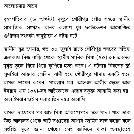
আলোচনায় আসে।
বৃহস্পতিবার (৬ আগস্ট) দুপুরে গৌরীপুর পৌর শহরে স্থানীয়
সামাজিক সংগঠন মানব কল্যাণ যুব ফাউন্ডেশন আয়োজিত
গুণীজন সংবর্ধনা অনুষ্ঠানে এ ঘটনা ঘটে।
স্থানীয় সূত্র জানায়, গত ৩০ জুলাই রাতে গৌরীপুর শহরের সতিষা
এলাকায় নিজ বাড়ি থেকে স্থানীয় মানিক মিয়া (৪০)-কে একদল
দুর্বৃত্ত তুলে নিয়ে গিয়ে কুপিয়ে হত্যা করে। এ ঘটনায় নিহতের স্ত্রী
সুমাইয়া আক্তার সেলিনা বাদী হয়ে গৌরীপুর থানায় একটি হত্যা
মামলা দায়ের করেন। মামলায় মো. আহম্মদ আলীর ছেলে আল
ইমরান খান (৩২)-সহ আটজনকে এজাহারভুক্ত আসামি করা হয়।
আল ইমরান ওই মামলার তিন নম্বর আসামি।
মামলা দায়েরের পর আসামিরা আত্মগোপনে চলে যান। পরে তারা
উচ্চ আদালত থেকে আট সপ্তাহের আগাম জামিন লাভ করেন বলে
সংশ্লিষ্ট সূত্রে জানা গেছে। সেই জামিনে থাকা অবস্থাতেই