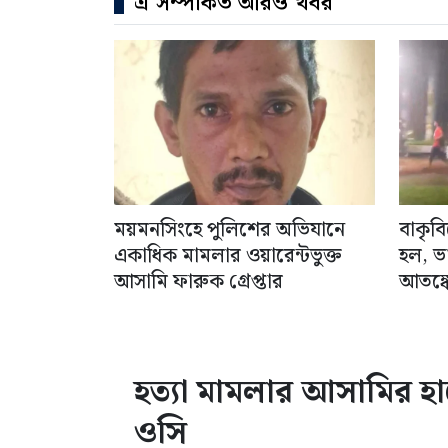
এ সম্পর্কিত আরও খবর
ময়মনসিংহে পুলিশের অভিযানে
বাকৃব
একাধিক মামলার ওয়ারেন্টভুক্ত
হল, ভ
আসামি ফারুক গ্রেপ্তার
আতঙ্কে
হত্যা মামলার আসামির হা
ওসি