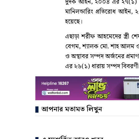
দুদক আইন, ২০০৪ এর ২৭(১) ধা
মানিলন্ডারিং প্রতিরোধ আইন,
হয়েছে।
এছাড়া শরীফ আহমেদের স্ত্রী শে
বেগম, শ্যালক মো. শাহ আলম ও 
ও অস্থাবর সম্পদ অর্জনের প্রম
এর ২৬(১) ধারায় সম্পদ বিবরণী
আপনার মতামত লিখুন