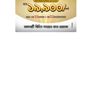
শ্যামপুরে তৎপর শিক্ষা
অফিসার শাপলা খানম
তাৎক্ষণিক খাদ্য পরীক্ষা
৭
নিশ্চিত করবে ভ্রাম্যমাণ
পরীক্ষাগার: এস এম হুমায়ূন
কবির
বাকৃবিতে মুখোমুখি দুই
৮
আবাসিক হল, ভাঙচুরের
অভিযোগ, আহত ৪,
আতঙ্কে সাধারণ শিক্ষার্থীরা
ময়মনসিংহে সাংবাদিকদের
৯
৩ দিনব্যাপী প্রশিক্ষণ
কর্মশালার সনদ বিতরণ ৫
আগস্ট