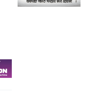
পরীক্ষাগার: এস এম হুমায়ূন
কবির
বাকৃবিতে মুখোমুখি দুই
৮
আবাসিক হল, ভাঙচুরের
অভিযোগ, আহত ৪, আতঙ্কে
সাধারণ শিক্ষার্থীরা
ময়মনসিংহে সাংবাদিকদের
৯
৩ দিনব্যাপী প্রশিক্ষণ
কর্মশালার সনদ বিতরণ ৫
আগস্ট
বিএনপি নেতার মাছের ঘেরে
১০
অবৈধ বিদ্যুৎ সংযোগে
কিশোরের মৃত্যু, লাশ ঘিরে
বিক্ষোভের অভিযোগ