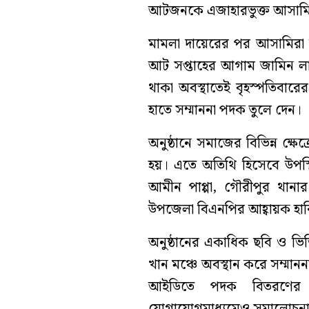
আটজনকে এজাহারভুক্ত আসামি 
মামলা দায়েরের পর আসামিরা
আট সপ্তাহের আগাম জামিন লাভ
থাকা অবস্থাতেই বৃহস্পতিবারে
হাতে সম্মাননা পদক তুলে দেন।
অনুষ্ঠানে সমাজের বিভিন্ন ক্ষে
হয়। এতে অতিথি হিসেবে উপস্থ
আমীন পাপ্পা, গৌরীপুর থানার 
উপজেলা বিএনপির আহ্বায়ক হাব
অনুষ্ঠানের একাধিক ছবি ও ভ
খান মঞ্চে অবস্থান করে সম্মানন
আইডিতে পদক বিতরণের 
যোগাযোগমাধ্যমেও সমালোচন