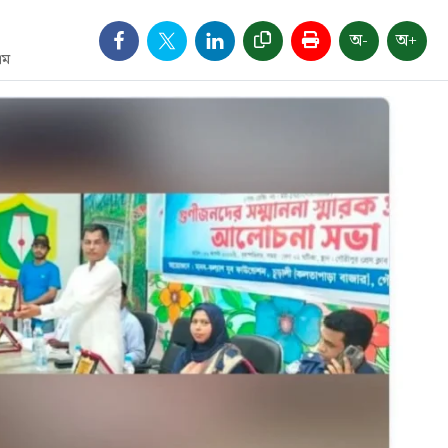
অ-
অ+
এম