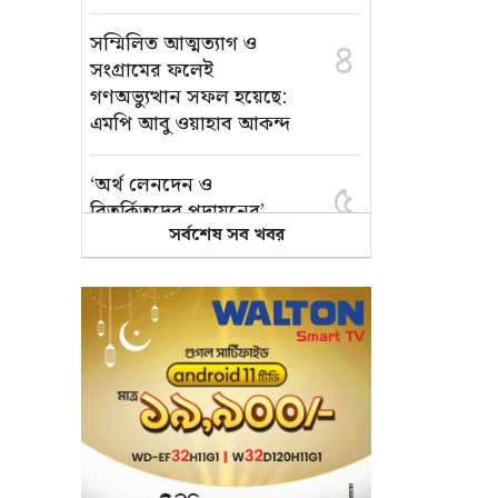
সম্মিলিত আত্মত্যাগ ও
৪
সংগ্রামের ফলেই
গণঅভ্যুত্থান সফল হয়েছে:
এমপি আবু ওয়াহাব আকন্দ
‘অর্থ লেনদেন ও
৫
বিতর্কিতদের পদায়নের’
সর্বশেষ সব খবর
অভিযোগ, ঈশ্বরগঞ্জে
ছাত্রলীগের একাংশের ঝাড়ু
মিছিল
মানসম্মত শিক্ষা নিশ্চিতে
৬
শ্যামপুরে তৎপর শিক্ষা
অফিসার শাপলা খানম
তাৎক্ষণিক খাদ্য পরীক্ষা
৭
নিশ্চিত করবে ভ্রাম্যমাণ