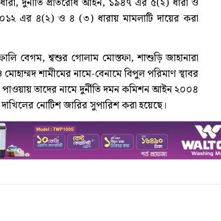
রা, দুর্নীতি প্রতিরোধ আইন, ১৯৪৭ এর ৫(২) ধারা ও
 ২০১২ এর ৪(২) ও ৪ (৩) ধারায় মামলাটি দায়ের করা
ফালি বেগম, শ্বশুর গোলাম মোস্তফা, শাশুড়ি জাহানারা
মোহাম্মদ শামীমের নামে-বেনামে বিপুল পরিমাণ স্থাবর
াণ পাওয়ায় তাদের নামে দুর্নীতি দমন কমিশন আইন ২০০৪
 দাখিলের নোটিশ জারির সুপারিশ করা হয়েছে।