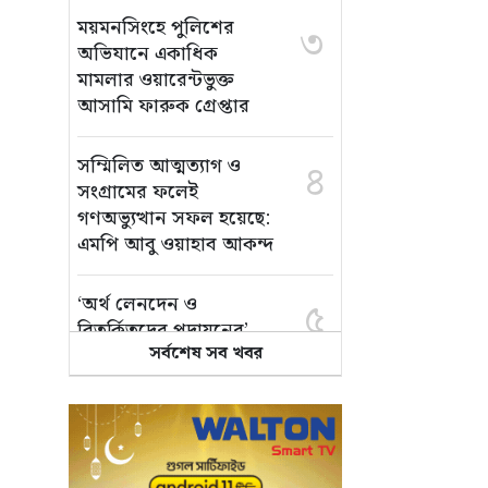
ময়মনসিংহে পুলিশের
৩
অভিযানে একাধিক
মামলার ওয়ারেন্টভুক্ত
আসামি ফারুক গ্রেপ্তার
সম্মিলিত আত্মত্যাগ ও
৪
সংগ্রামের ফলেই
গণঅভ্যুত্থান সফল হয়েছে:
এমপি আবু ওয়াহাব আকন্দ
‘অর্থ লেনদেন ও
৫
বিতর্কিতদের পদায়নের’
সর্বশেষ সব খবর
অভিযোগ, ঈশ্বরগঞ্জে
ছাত্রলীগের একাংশের ঝাড়ু
মিছিল
মানসম্মত শিক্ষা নিশ্চিতে
৬