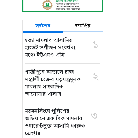
সর্বশেষ
জনপ্রিয়
হত্যা মামলার আসামির
১
হাতেই গুণীজন সংবর্ধনা,
মঞ্চে ইউএনও-ওসি
গাজীপুরে আড়ালে ঢাকা
২
সন্ত্রাসী চক্রের ষড়যন্ত্রমূলক
মামলায় সাংবাদিক
আনোয়ার খালাস
ময়মনসিংহে পুলিশের
৩
অভিযানে একাধিক মামলার
ওয়ারেন্টভুক্ত আসামি ফারুক
গ্রেপ্তার