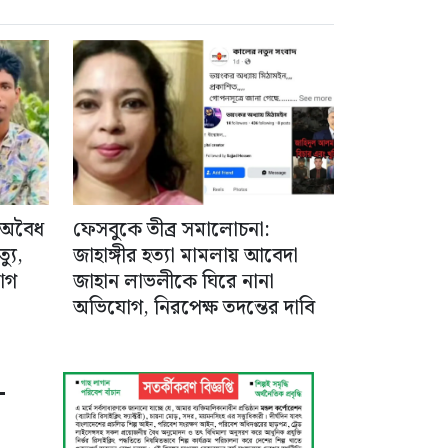
 অবৈধ
ফেসবুকে তীব্র সমালোচনা:
যু,
জাহাঙ্গীর হত্যা মামলায় আবেদা
োগ
জাহান লাভলীকে ঘিরে নানা
অভিযোগ, নিরপেক্ষ তদন্তের দাবি
-