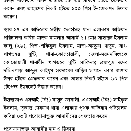
উদ্দিন মার্কেটের বাধন এন্টারপ্রাইজ এর সামনে হইতে গ্রেফতার
করেন এবং তাহাদের নিকট হইতে ১০০ পিস ইনজেকশন উদ্ধার
করেন।
র‌্যাব-১৪ এর অফিসার সঙ্গীয় ফোর্সসহ থানা এলাকায় অভিযান
পরিচালনা করিয়া মাদক মামলার আসামী ১। মোঃ সাহাদুল ইসলাম
কালু (২৬), পিতা-শফিকুল ইসলাম, মাতা-অজুফা খাতুন, সাং-
খাগডহর ঘুন্টি, থানা-কোতোয়ালী, জেলা-ময়মনসিংহকে
কোতোয়ালী থানাধীন খাগডহর ঘুন্টি সাকিনস্থ ব্রহ্মপুত্র নদের
দক্ষিনপাড় আব্দুল কাইয়ুম সরদারের বাড়ির সামনে কাচা রাস্তার
উপর হইতে গ্রেফতার করেন এবং তাহার নিকট হইতে ৬০ পিস
টেপেন্ডা ট্যাবলেট উদ্ধার করেন।
ইহাছাড়াও এসআই (নিঃ) মাসুদ জামালী, এএসআই (নিঃ) সাইফুল
ইসলাম, সুকান্ত দেবনাথ থানা এলাকায় পৃথক অভিযান পরিচালনা
করিয়া ০৩টি পরোয়ানাভুক্ত আসামীদের গ্রেফতার করেন।
পরোয়ানাভূক্ত আসামীর নাম ও ঠিকানা