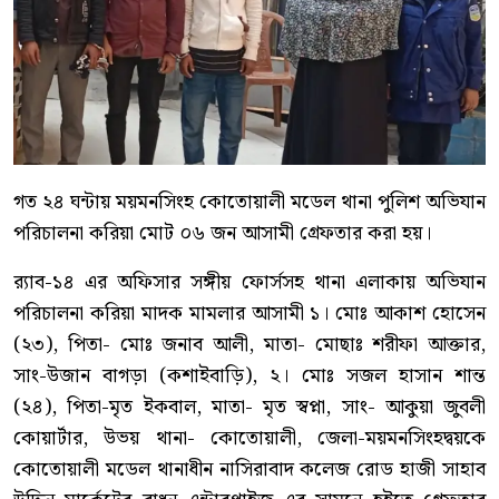
গত ২৪ ঘন্টায় ময়মনসিংহ কোতোয়ালী মডেল থানা পুলিশ অভিযান
পরিচালনা করিয়া মোট ০৬ জন আসামী গ্রেফতার করা হয়।
র‌্যাব-১৪ এর অফিসার সঙ্গীয় ফোর্সসহ থানা এলাকায় অভিযান
পরিচালনা করিয়া মাদক মামলার আসামী ১। মোঃ আকাশ হোসেন
(২৩), পিতা- মোঃ জনাব আলী, মাতা- মোছাঃ শরীফা আক্তার,
সাং-উজান বাগড়া (কশাইবাড়ি), ২। মোঃ সজল হাসান শান্ত
(২৪), পিতা-মৃত ইকবাল, মাতা- মৃত স্বপ্না, সাং- আকুয়া জুবলী
কোয়ার্টার, উভয় থানা- কোতোয়ালী, জেলা-ময়মনসিংহদ্বয়কে
কোতোয়ালী মডেল থানাধীন নাসিরাবাদ কলেজ রোড হাজী সাহাব