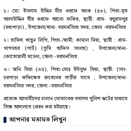
১। মো: ইসলাম উদ্দিন মীর ওরফে অংক (৫৩), পিতা-মৃত
আলাউদ্দিন মীর ওরফে আলো ফকির, স্থায়ী: গ্রাম- রঘুরামপুর
(মধ্যপাড়া) , উপজেলা/থানা- ময়মনসিংহ সদর, জেলা -ময়মনসিংহ
২। হামিদা খাতুন লিপি, পিতা-/স্বামী: কামাল মিয়া, স্থায়ী : গ্রাম-
খাগডহর (পার্ট) (ভূমি অফিস সংলগ্ন) , উপজেলা/থানা-
কোতোয়ালী মডেল, জেলা –ময়মনসিংহ
৩। জনি মিয়া (৩৫), পিতা-মোঃ ইউসুফ মিয়া, স্থায়ী: (সাং-
চরপাড়া কফিক্ষেত রুবেলের বাড়ীর সাথে , উপজেলা/থানা-
ময়মনসিংহ সদর, জেলা –ময়মনসিংহ
প্রত্যেক আসামীদের চালান মোতাবেক যথাযথ পুলিশ স্কটের মাধ্যমে
বিজ্ঞ আদালতে প্রেরন করা হইয়াছে।
আপনার মতামত লিখুন