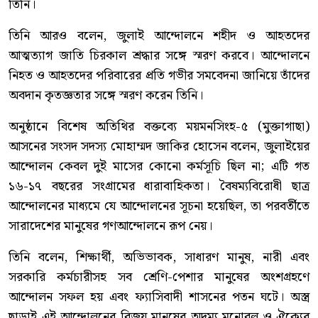
তিনি।
তিনি আরও বলেন, জুলাই আন্দোলনে শহীদ ও আহতদের
আত্মত্যাগ জাতি চিরকাল শ্রদ্ধার সঙ্গে স্মরণ করবে। আন্দোলনে
নিহত ও আহতদের পরিবারের প্রতি গভীর সমবেদনা জানিয়ে তাঁদের
অবদান কৃতজ্ঞতার সঙ্গে স্মরণ করেন তিনি।
অনুষ্ঠানে বিশেষ অতিথির বক্তব্যে ময়মনসিংহ-৫ (মুক্তাগাছা)
আসনের সংসদ সদস্য মোহাম্মদ জাকির হোসেন বলেন, জুলাইয়ের
আন্দোলন কেবল দুই মাসের কোনো কর্মসূচি ছিল না; এটি গত
১৬-১৭ বছরের সংগ্রামের ধারাবাহিকতা। বৈষম্যবিরোধী ছাত্র
আন্দোলনের মাধ্যমে যে আন্দোলনের সূচনা হয়েছিল, তা পরবর্তীতে
সারাদেশের মানুষের গণআন্দোলনে রূপ নেয়।
তিনি বলেন, শিক্ষার্থী, অভিভাবক, সাধারণ মানুষ, নারী এবং
সরকারি কর্মচারীসহ সব শ্রেণি-পেশার মানুষের অংশগ্রহণে
আন্দোলন সফল হয় এবং ফ্যাসিবাদী শাসনের পতন ঘটে। অস্ত্র
ছাড়াই এই আন্দোলনের বিজয় মানুষের অদম্য মনোবল ও ঐক্যের