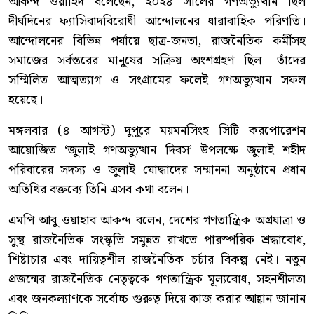
আকন্দ ওয়াহিদ বলেছেন, ২০২৪ সালের গণঅভ্যুত্থান ছিল
দীর্ঘদিনের ফ্যাসিবাদবিরোধী আন্দোলনের ধারাবাহিক পরিণতি।
আন্দোলনের বিভিন্ন পর্যায়ে ছাত্র-জনতা, রাজনৈতিক কর্মীসহ
সমাজের সর্বস্তরের মানুষের সক্রিয় অংশগ্রহণ ছিল। তাঁদের
সম্মিলিত আত্মত্যাগ ও সংগ্রামের ফলেই গণঅভ্যুত্থান সফল
হয়েছে।
মঙ্গলবার (৪ আগস্ট) দুপুরে ময়মনসিংহ সিটি করপোরেশন
আয়োজিত ‘জুলাই গণঅভ্যুত্থান দিবস’ উপলক্ষে জুলাই শহীদ
পরিবারের সদস্য ও জুলাই যোদ্ধাদের সম্মাননা অনুষ্ঠানে প্রধান
অতিথির বক্তব্যে তিনি এসব কথা বলেন।
এমপি আবু ওয়াহাব আকন্দ বলেন, দেশের গণতান্ত্রিক অগ্রযাত্রা ও
সুস্থ রাজনৈতিক সংস্কৃতি সমুন্নত রাখতে পারস্পরিক শ্রদ্ধাবোধ,
শিষ্টাচার এবং দায়িত্বশীল রাজনৈতিক চর্চার বিকল্প নেই। নতুন
প্রজন্মের রাজনৈতিক নেতৃত্বকে গণতান্ত্রিক মূল্যবোধ, সহনশীলতা
এবং জনকল্যাণকে সর্বোচ্চ গুরুত্ব দিয়ে কাজ করার আহ্বান জানান