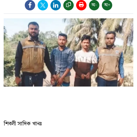
অ-
অ+
শিবলী সাদিক খানঃ