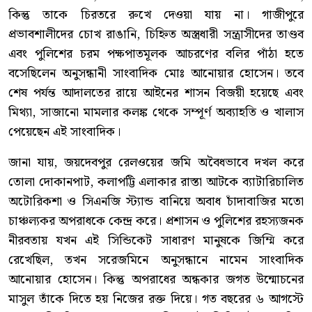
কিন্তু তাকে চিরতরে রুখে দেওয়া যায় না। গাজীপুরে
প্রভাবশালীদের চোখ রাঙানি, চিহ্নিত অস্ত্রধারী সন্ত্রাসীদের তাণ্ডব
এবং পুলিশের চরম পক্ষপাতমূলক আচরণের বলির পাঁঠা হতে
বসেছিলেন অনুসন্ধানী সাংবাদিক মোঃ আনোয়ার হোসেন। তবে
শেষ পর্যন্ত আদালতের রায়ে আইনের শাসন বিজয়ী হয়েছে এবং
মিথ্যা, সাজানো মামলার কলঙ্ক থেকে সম্পূর্ণ অব্যাহতি ও খালাস
পেয়েছেন এই সাংবাদিক।
জানা যায়, জয়দেবপুর রেলওয়ের জমি অবৈধভাবে দখল করে
তোলা দোকানপাট, কলাপট্টি এলাকার রাস্তা আটকে ব্যাটারিচালিত
অটোরিকশা ও সিএনজি স্ট্যান্ড বানিয়ে অবাধ চাঁদাবাজির মতো
চাঞ্চল্যকর অপরাধকে কেন্দ্র করে। প্রশাসন ও পুলিশের রহস্যজনক
নীরবতায় যখন এই সিন্ডিকেট সাধারণ মানুষকে জিম্মি করে
রেখেছিল, তখন সরেজমিনে অনুসন্ধানে নামেন সাংবাদিক
আনোয়ার হোসেন। কিন্তু অপরাধের অন্ধকার জগত উন্মোচনের
মাসুল তাঁকে দিতে হয় নিজের রক্ত দিয়ে। গত বছরের ৬ আগস্টে