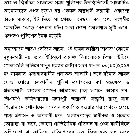
তথ্য ও স্থিরচিত্র সংগ্রহের সময় পুলিশের উপস্থিতিতেই সাংবাদিক
আনোয়ারের ওপর চড়াও হয় একদল অস্ত্রধারী সন্ত্রাসী। প্রকাশ্যে
তাঁকে মারধর, ইট দিয়ে পা থেঁতলে দেওয়া এবং তথ্য সংগৃহীত
মোবাইল কেড়ে নেওয়ার ঘটনা সারা দেশে তোলপাড় সৃষ্টি করে।
এরপরও পুলিশের টনক নড়েনি।
অনুসন্ধানে আরও বেরিয়ে আসে, এই হামলাকারীরা সাধারণ কোনো
দুষ্কৃতকারী নয়, তারা ইতিপূর্বে প্রকাশ্য দিবালোকে পিস্তল উঁচিয়ে
গোলাগুলি চালিয়ে মানুষ হত্যার চেষ্টার সদর থানার ১৩(১০)২০২৪
নং মামলার এজাহারনামীয় পলাতক আসামি। তবে ঘটনার আসল
মোড় ঘোরে তৎকালীন পুলিশ প্রশাসনের নগ্ন হস্তক্ষেপ ও
প্রভাবশালী মহলের গোপন আঁতাতের চিত্র সামনে আসার পর।
জিএমপি কমিশনারের মদদপুষ্ট অস্ত্রধারী সন্ত্রাসী রাজু সাহা
শিরোনামে খোলামেলা সংবাদ প্রকাশিত হওয়ার পর ক্ষোভে ফেটে
পড়ে প্রশাসন ও অপরাধী চক্র। সংবাদপত্রের স্বাধীনতা ও সত্যের
তোয়াক্কা না করে, কোনো প্রাতিষ্ঠানিক প্রতিবাদ বা প্রেস কাউন্সিলে
অভিযোগ না জানিয়ে, প্রতিশোধের এক হিংসাত্মক পথ বেছে