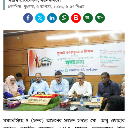
নিজস্ব প্রতিবেদক, ময়মনসিংহ।।
প্রকাশিত: বুধবার, ৫ আগস্ট, ২০২৬, ৬:৫৭ পিএম
অ-
অ+
ময়মনসিংহ-৪ (সদর) আসনের সংসদ সদস্য মো. আবু ওয়াহাব