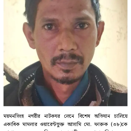
ময়মনসিংহ নগরীর নাটকঘর লেনে বিশেষ অভিযান চালিয়ে
একাধিক মামলার ওয়ারেন্টভুক্ত আসামি মো. ফারুক (৩৮)কে