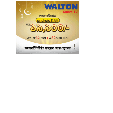
সম্মিলিত আত্মত্যাগ ও
৬
সংগ্রামের ফলেই
গণঅভ্যুত্থান সফল হয়েছে:
এমপি আবু ওয়াহাব আকন্দ
‘অর্থ লেনদেন ও
৭
বিতর্কিতদের পদায়নের’
অভিযোগ, ঈশ্বরগঞ্জে
ছাত্রলীগের একাংশের ঝাড়ু
মিছিল
মানসম্মত শিক্ষা নিশ্চিতে
৮
শ্যামপুরে তৎপর শিক্ষা
অফিসার শাপলা খানম
তাৎক্ষণিক খাদ্য পরীক্ষা
৯
নিশ্চিত করবে ভ্রাম্যমাণ
পরীক্ষাগার: এস এম হুমায়ূন