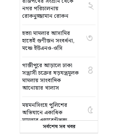
রাজপথের সংগ্রাম থেকে
২
নগর পরিচালনায়
রোকনুজ্জামান রোকন
হত্যা মামলার আসামির
৩
হাতেই গুণীজন সংবর্ধনা,
মঞ্চে ইউএনও-ওসি
গাজীপুরে আড়ালে ঢাকা
৪
সন্ত্রাসী চক্রের ষড়যন্ত্রমূলক
মামলায় সাংবাদিক
আনোয়ার খালাস
ময়মনসিংহে পুলিশের
৫
অভিযানে একাধিক
মামলার ওয়ারেন্টভুক্ত
সর্বশেষ সব খবর
আসামি ফারুক গ্রেপ্তার