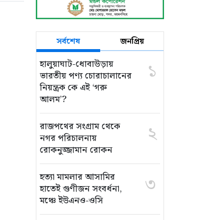
সর্বশেষ
জনপ্রিয়
হালুয়াঘাট-ধোবাউড়ায়
১
ভারতীয় পণ্য চোরাচালানের
নিয়ন্ত্রক কে এই ‘গরু
আলম’?
রাজপথের সংগ্রাম থেকে
২
নগর পরিচালনায়
রোকনুজ্জামান রোকন
হত্যা মামলার আসামির
৩
হাতেই গুণীজন সংবর্ধনা,
মঞ্চে ইউএনও-ওসি