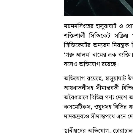
ময়মনসিংহের হালুয়াঘাট ও ধোব
শক্তিশালী সিন্ডিকেট সক্র
সিন্ডিকেটের অন্যতম নিয়ন্ত্
‘গরু আলম’ নামের এক ব্যক্তি। 
বলেও অভিযোগ রয়েছে।
অভিযোগ রয়েছে, হালুয়াঘাট উ
আয়নাতলীসহ সীমান্তবর্তী বিভি
অবৈধভাবে বিভিন্ন পণ্য দেশে আ
কসমেটিকস, ওষুধসহ বিভিন্ন ধরন
মাদকদ্রব্যও সীমান্তপথে এনে দ
স্থানীয়দের অভিযোগ, চোরাচালান