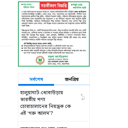
সর্বশেষ
জনপ্রিয়
হালুয়াঘাট-ধোবাউড়ায়
১
ভারতীয় পণ্য
চোরাচালানের নিয়ন্ত্রক কে
এই ‘গরু আলম’?