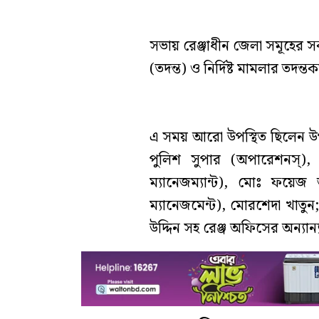
সভায় রেঞ্জাধীন জেলা সমূহের 
(তদন্ত) ও নির্দিষ্ট মামলার তদন
এ সময় আরো উপস্থিত ছিলেন উপস
পুলিশ সুপার (অপারেশনস্),
ম্যানেজম্যান্ট), মোঃ ফয়েজ
ম্যানেজমেন্ট), মোরশেদা খাতু
উদ্দিন সহ রেঞ্জ অফিসের অন্যান্