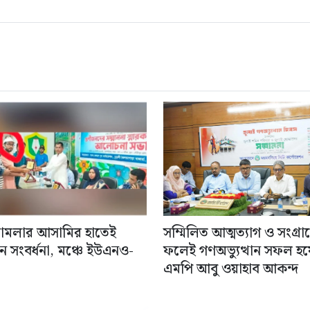
 মামলার আসামির হাতেই
সম্মিলিত আত্মত্যাগ ও সংগ্রা
ন সংবর্ধনা, মঞ্চে ইউএনও-
ফলেই গণঅভ্যুত্থান সফল হয়
এমপি আবু ওয়াহাব আকন্দ