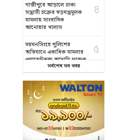
গাজীপুরে আড়ালে ঢাকা
৪
সন্ত্রাসী চক্রের ষড়যন্ত্রমূলক
মামলায় সাংবাদিক
আনোয়ার খালাস
ময়মনসিংহে পুলিশের
৫
অভিযানে একাধিক মামলার
ওয়ারেন্টভুক্ত আসামি ফারুক
সর্বশেষ সব খবর
গ্রেপ্তার
সম্মিলিত আত্মত্যাগ ও
৬
সংগ্রামের ফলেই
গণঅভ্যুত্থান সফল হয়েছে:
এমপি আবু ওয়াহাব আকন্দ
‘অর্থ লেনদেন ও
৭
বিতর্কিতদের পদায়নের’
অভিযোগ, ঈশ্বরগঞ্জে