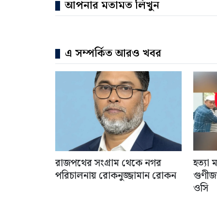
আপনার মতামত লিখুন
এ সম্পর্কিত আরও খবর
রাজপথের সংগ্রাম থেকে নগর
হত্যা
পরিচালনায় রোকনুজ্জামান রোকন
গুণীজ
ওসি