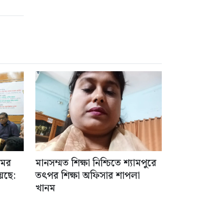
মের
মানসম্মত শিক্ষা নিশ্চিতে শ্যামপুরে
েছে:
তৎপর শিক্ষা অফিসার শাপলা
খানম