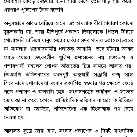
মোবাইল কেড়ে নেওয়ার ঘটনা সারা দেশে তোলপাড় সৃষ্টি করে।
এরপরও পুলিশের টনক নড়েনি।
অনুসন্ধানে আরও বেরিয়ে আসে, এই হামলাকারীরা সাধারণ কোনো
দুষ্কৃতকারী নয়, তারা ইতিপূর্বে প্রকাশ্য দিবালোকে পিস্তল উঁচিয়ে
গোলাগুলি চালিয়ে মানুষ হত্যার চেষ্টার সদর থানার ১৩(১০)২০২৪
নং মামলার এজাহারনামীয় পলাতক আসামি। তবে ঘটনার আসল
মোড় ঘোরে তৎকালীন পুলিশ প্রশাসনের নগ্ন হস্তক্ষেপ ও
প্রভাবশালী মহলের গোপন আঁতাতের চিত্র সামনে আসার পর।
জিএমপি কমিশনারের মদদপুষ্ট অস্ত্রধারী সন্ত্রাসী রাজু সাহা
শিরোনামে খোলামেলা সংবাদ প্রকাশিত হওয়ার পর ক্ষোভে ফেটে
পড়ে প্রশাসন ও অপরাধী চক্র। সংবাদপত্রের স্বাধীনতা ও সত্যের
তোয়াক্কা না করে, কোনো প্রাতিষ্ঠানিক প্রতিবাদ বা প্রেস কাউন্সিলে
অভিযোগ না জানিয়ে, প্রতিশোধের এক হিংসাত্মক পথ বেছে
নেওয়া হয়।
আদালত সূত্রে জানা যায়, সংবাদ প্রকাশের ৩ দিনই সাংবাদিক