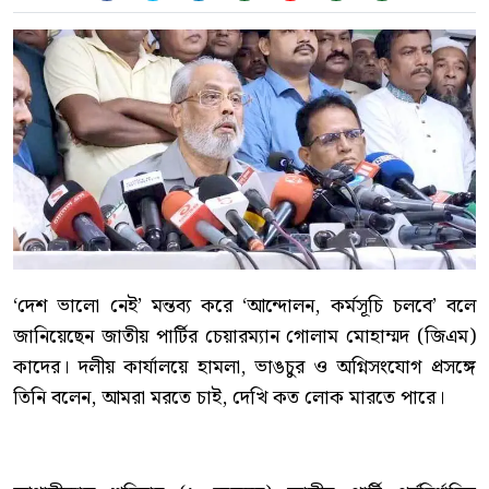
‘দেশ ভালো নেই’ মন্তব্য করে ‘আন্দোলন, কর্মসূচি চলবে’ বলে
জানিয়েছেন জাতীয় পার্টির চেয়ারম্যান গোলাম মোহাম্মদ (জিএম)
কাদের। দলীয় কার্যালয়ে হামলা, ভাঙচুর ও অগ্নিসংযোগ প্রসঙ্গে
তিনি বলেন, আমরা মরতে চাই, দেখি কত লোক মারতে পারে।