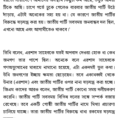
হয়তো সারাদেশে আমাদের অবস্থান কিছুটা কম আছে, তবুও আমরা
টিকে আছি। চাপে গর্তে ঢুকে গেলেও বারবার জাতীয় পার্টি উঠে
দাঁড়ায়, এটাই অনেকের সহ্য হয় না। যে কারণে জাতীয় পার্টির
বিরুদ্ধে ষড়যন্ত্র করা হয়। জাতীয় পার্টি সবসময় জনবান্ধব দল ছিল,
এখনো আছে এবং আগামীতেও থাকবে।’
তিনি বলেন, এরশাদ সাহেবকে যতই অপবাদ দেওয়া হোক না কেন
জনগণ তার পাশে ছিল। অনেকে বলে এরশাদ সাহেবকে
গণঅভ্যুত্থানের মাধ্যমে নামানো হয়েছে, এটা একদমই ভুল কথা।
উনি জনগণের ইচ্ছায় ক্ষমতা ছেড়েছেন। তবে একানব্বই থেকে
উনার (এরশাদ) এবং জাতীয় পার্টির ওপর নানা ষড়যন্ত্র করা হচ্ছে।
জিএম কাদের আরও বলেন, জাতীয় পার্টি কোনো সময় দলীয়করণ
করেনি। জাতীয় পার্টি সবসময় বিভিন্ন দলের সঙ্গে সম্পর্ক বজায়
রেখেছে। তবে একটি গোষ্ঠী জাতীয় পার্টির নামে মিথ্যা প্রচারণা
চালিয়ে যাচ্ছে। তারা জাতীয় পার্টির বিরুদ্ধে নানা রকমের ষড়যন্ত্র