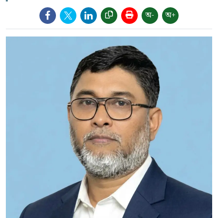
অ-
অ+