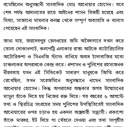
বসেছিলেন অনুসন্ধানী সাংবাদিক মোঃ আনোয়ার হোসেন। তবে
শেষ পর্যন্ত আদালতের রায়ে আইনের শাসন বিজয়ী হয়েছে এবং
মিথ্যা, সাজানো মামলার কলঙ্ক থেকে সম্পূর্ণ অব্যাহতি ও খালাস
পেয়েছেন এই সাংবাদিক।
জানা যায়, জয়দেবপুর রেলওয়ের জমি অবৈধভাবে দখল করে
তোলা দোকানপাট, কলাপট্টি এলাকার রাস্তা আটকে ব্যাটারিচালিত
অটোরিকশা ও সিএনজি স্ট্যান্ড বানিয়ে অবাধ চাঁদাবাজির মতো
চাঞ্চল্যকর অপরাধকে কেন্দ্র করে। প্রশাসন ও পুলিশের রহস্যজনক
নীরবতায় যখন এই সিন্ডিকেট সাধারণ মানুষকে জিম্মি করে
রেখেছিল, তখন সরেজমিনে অনুসন্ধানে নামেন সাংবাদিক
আনোয়ার হোসেন। কিন্তু অপরাধের অন্ধকার জগত উন্মোচনের
মাসুল তাঁকে দিতে হয় নিজের রক্ত দিয়ে। গত বছরের ৬ আগস্টে
তথ্য ও স্থিরচিত্র সংগ্রহের সময় পুলিশের উপস্থিতিতেই সাংবাদিক
আনোয়ারের ওপর চড়াও হয় একদল অস্ত্রধারী সন্ত্রাসী। প্রকাশ্যে
তাঁকে মারধর, ইট দিয়ে পা থেঁতলে দেওয়া এবং তথ্য সংগৃহীত