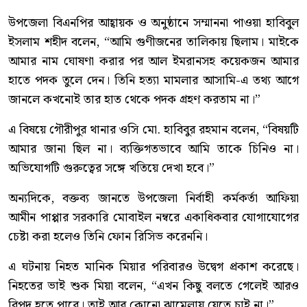
উপজেলা বিএনপির আহ্বায়ক ও অনুষ্ঠানে সম্মাননা পাওয়া হাবিবুল
ইসলাম শহীদ বলেন, “আমি গুণীজনের তালিকায় ছিলাম। মাইকে
আমার নাম ঘোষণা করার পর আল ইমরানসহ কয়েকজন আমার
হাতে পদক তুলে দেন। তিনি হত্যা মামলার আসামি-এ তথ্য আগে
জানলে কখনোই তার হাত থেকে পদক গ্রহণ করতাম না।”
এ বিষয়ে গৌরীপুর থানার ওসি মো. হাবিবুর রহমান বলেন, “বিষয়টি
আমার জানা ছিল না। ব্যক্তিগতভাবে আমি তাকে চিনিও না।
অভিযোগটি গুরুত্বের সঙ্গে খতিয়ে দেখা হবে।”
অন্যদিকে, বক্তব্য জানতে উপজেলা নির্বাহী কর্মকর্তা আফিয়া
আমীন পাপ্পার সরকারি মোবাইল নম্বরে একাধিকবার যোগাযোগের
চেষ্টা করা হলেও তিনি ফোন রিসিভ করেননি।
এ ঘটনায় নিহত মানিক মিয়ার পরিবারও উদ্বেগ প্রকাশ করেছে।
নিহতের ভাই শুক মিয়া বলেন, “এখন কিছু বলতে গেলেই আরও
বিপদ হতে পারে। তাই আর কোনো ঝামেলায় যেতে চাই না।”