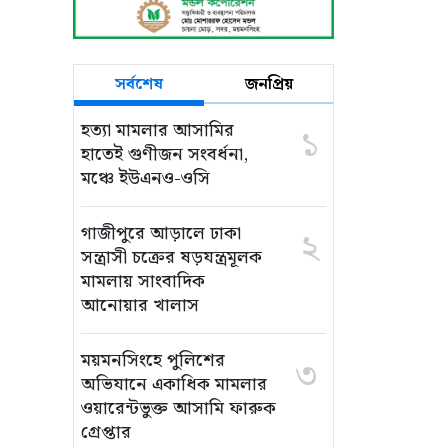
সর্বশেষ
জনপ্রিয়
হত্যা মামলার আসামির
১
হাতেই গুণীজন সংবর্ধনা,
মঞ্চে ইউএনও-ওসি
গাজীপুরে আড়ালে ঢাকা
২
সন্ত্রাসী চক্রের ষড়যন্ত্রমূলক
মামলায় সাংবাদিক
আনোয়ার খালাস
ময়মনসিংহে পুলিশের
৩
অভিযানে একাধিক মামলার
ওয়ারেন্টভুক্ত আসামি ফারুক
গ্রেপ্তার