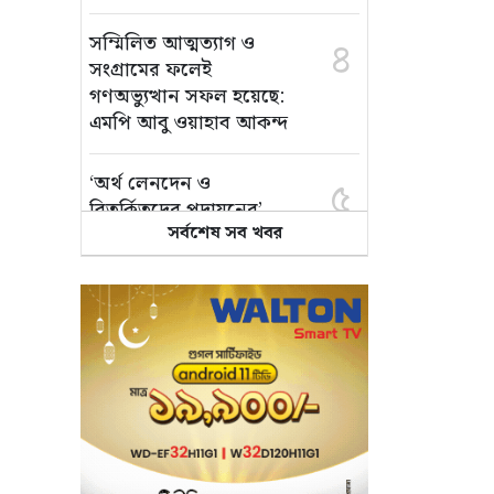
সম্মিলিত আত্মত্যাগ ও
৪
সংগ্রামের ফলেই
গণঅভ্যুত্থান সফল হয়েছে:
এমপি আবু ওয়াহাব আকন্দ
‘অর্থ লেনদেন ও
৫
বিতর্কিতদের পদায়নের’
সর্বশেষ সব খবর
অভিযোগ, ঈশ্বরগঞ্জে
ছাত্রলীগের একাংশের ঝাড়ু
মিছিল
মানসম্মত শিক্ষা নিশ্চিতে
৬
শ্যামপুরে তৎপর শিক্ষা
অফিসার শাপলা খানম
তাৎক্ষণিক খাদ্য পরীক্ষা
৭
নিশ্চিত করবে ভ্রাম্যমাণ