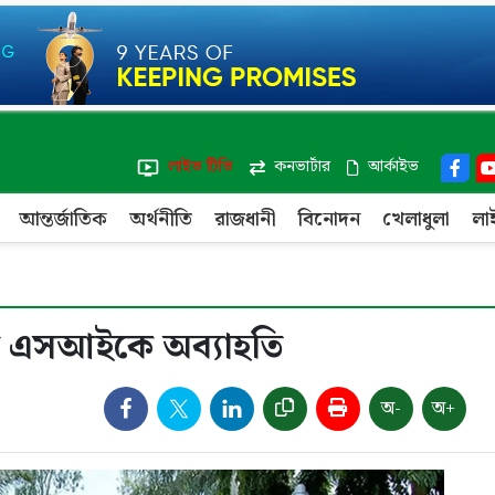
লাইভ টিভি
কনভার্টার
আর্কাইভ
আন্তর্জাতিক
অর্থনীতি
রাজধানী
বিনোদন
খেলাধুলা
লা
্থী এসআইকে অব্যাহতি
অ-
অ+