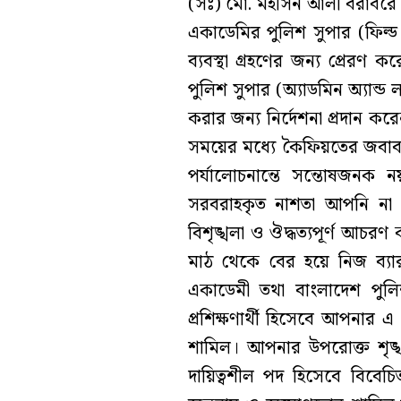
(সঃ) মো. মহসিন আলী বরাবরে লি
একাডেমির পুলিশ সুপার (ফিল্ড 
ব্যবস্থা গ্রহণের জন্য প্রেরণ
পুলিশ সুপার (অ্যাডমিন অ্যান্
করার জন্য নির্দেশনা প্রদান করেন
সময়ের মধ্যে কৈফিয়তের জবা
পর্যালোচনান্তে সন্তোষজনক নয় 
সরবরাহকৃত নাশতা আপনি না খে
বিশৃঙ্খলা ও ঔদ্ধত্যপূর্ণ আচরণ
মাঠ থেকে বের হয়ে নিজ ব্যা
একাডেমী তথা বাংলাদেশ পুলিশ
প্রশিক্ষণার্থী হিসেবে আপনার
শামিল। আপনার উপরোক্ত শৃঙ্খলা
দায়িত্বশীল পদ হিসেবে বিবে