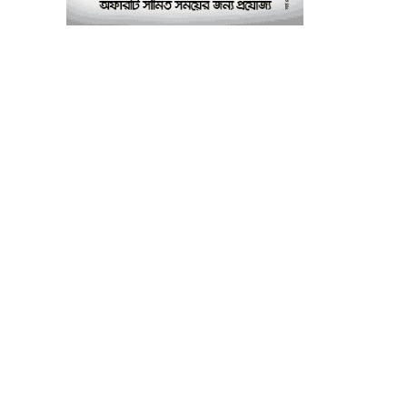
পরীক্ষাগার: এস এম হুমায়ূন
কবির
বাকৃবিতে মুখোমুখি দুই
৮
আবাসিক হল, ভাঙচুরের
অভিযোগ, আহত ৪, আতঙ্কে
সাধারণ শিক্ষার্থীরা
ময়মনসিংহে সাংবাদিকদের
৯
৩ দিনব্যাপী প্রশিক্ষণ
কর্মশালার সনদ বিতরণ ৫
আগস্ট
বিএনপি নেতার মাছের ঘেরে
১০
অবৈধ বিদ্যুৎ সংযোগে
কিশোরের মৃত্যু, লাশ ঘিরে
বিক্ষোভের অভিযোগ