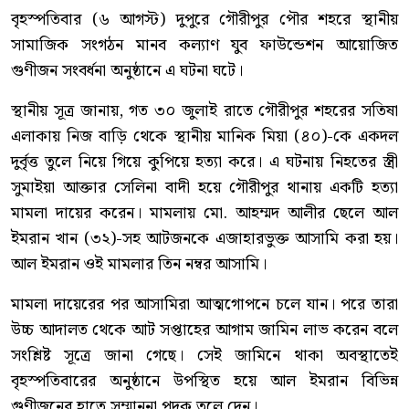
বৃহস্পতিবার (৬ আগস্ট) দুপুরে গৌরীপুর পৌর শহরে স্থানীয়
সামাজিক সংগঠন মানব কল্যাণ যুব ফাউন্ডেশন আয়োজিত
গুণীজন সংবর্ধনা অনুষ্ঠানে এ ঘটনা ঘটে।
স্থানীয় সূত্র জানায়, গত ৩০ জুলাই রাতে গৌরীপুর শহরের সতিষা
এলাকায় নিজ বাড়ি থেকে স্থানীয় মানিক মিয়া (৪০)-কে একদল
দুর্বৃত্ত তুলে নিয়ে গিয়ে কুপিয়ে হত্যা করে। এ ঘটনায় নিহতের স্ত্রী
সুমাইয়া আক্তার সেলিনা বাদী হয়ে গৌরীপুর থানায় একটি হত্যা
মামলা দায়ের করেন। মামলায় মো. আহম্মদ আলীর ছেলে আল
ইমরান খান (৩২)-সহ আটজনকে এজাহারভুক্ত আসামি করা হয়।
আল ইমরান ওই মামলার তিন নম্বর আসামি।
মামলা দায়েরের পর আসামিরা আত্মগোপনে চলে যান। পরে তারা
উচ্চ আদালত থেকে আট সপ্তাহের আগাম জামিন লাভ করেন বলে
সংশ্লিষ্ট সূত্রে জানা গেছে। সেই জামিনে থাকা অবস্থাতেই
বৃহস্পতিবারের অনুষ্ঠানে উপস্থিত হয়ে আল ইমরান বিভিন্ন
গুণীজনের হাতে সম্মাননা পদক তুলে দেন।