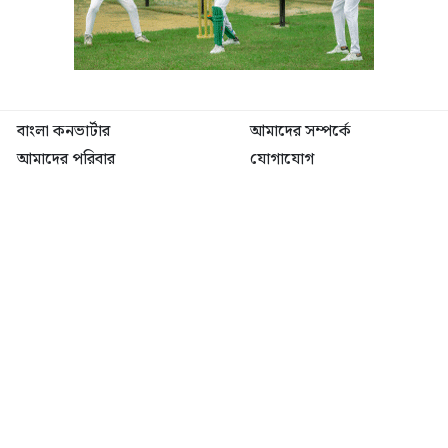
বাংলা কনভার্টার
আমাদের সম্পর্কে
আমাদের পরিবার
যোগাযোগ
ফটোগ্যালারী
ভিডিও গ্যালারী
গোপনীয়তা নীতি
ব্যবহারের শর্তাবলী
ভারপ্রাপ্ত সম্পাদক: মো: আতিকুল ইসলাম
৯ নং কালীবাড়ি বাইলেন রোড, সদর, ময়মনসিংহ
মোবাইল: 01511840144
বার্তাকক্ষ: newsutvbd@gmail.com
২০২৪
ইউটিভি বাংলাদেশ
সর্বস্বত্ব সংরক্ষিত
Developed By: