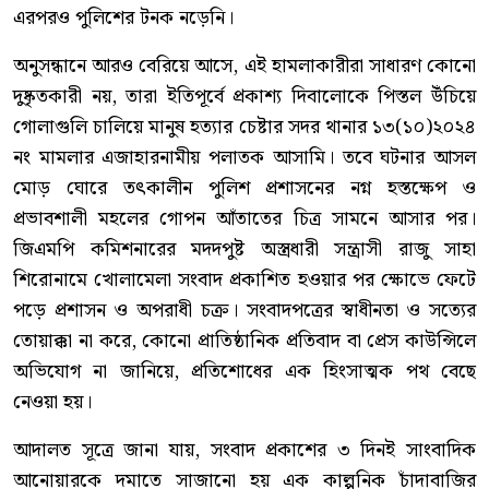
এরপরও পুলিশের টনক নড়েনি।
অনুসন্ধানে আরও বেরিয়ে আসে, এই হামলাকারীরা সাধারণ কোনো
দুষ্কৃতকারী নয়, তারা ইতিপূর্বে প্রকাশ্য দিবালোকে পিস্তল উঁচিয়ে
গোলাগুলি চালিয়ে মানুষ হত্যার চেষ্টার সদর থানার ১৩(১০)২০২৪
নং মামলার এজাহারনামীয় পলাতক আসামি। তবে ঘটনার আসল
মোড় ঘোরে তৎকালীন পুলিশ প্রশাসনের নগ্ন হস্তক্ষেপ ও
প্রভাবশালী মহলের গোপন আঁতাতের চিত্র সামনে আসার পর।
জিএমপি কমিশনারের মদদপুষ্ট অস্ত্রধারী সন্ত্রাসী রাজু সাহা
শিরোনামে খোলামেলা সংবাদ প্রকাশিত হওয়ার পর ক্ষোভে ফেটে
পড়ে প্রশাসন ও অপরাধী চক্র। সংবাদপত্রের স্বাধীনতা ও সত্যের
তোয়াক্কা না করে, কোনো প্রাতিষ্ঠানিক প্রতিবাদ বা প্রেস কাউন্সিলে
অভিযোগ না জানিয়ে, প্রতিশোধের এক হিংসাত্মক পথ বেছে
নেওয়া হয়।
আদালত সূত্রে জানা যায়, সংবাদ প্রকাশের ৩ দিনই সাংবাদিক
আনোয়ারকে দমাতে সাজানো হয় এক কাল্পনিক চাঁদাবাজির