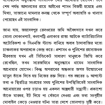
বসেছিলেন অনুসন্ধানী সাংবাদিক মোঃ আনোয়ার হোসেন। তবে
শেষ পর্যন্ত আদালতের রায়ে আইনের শাসন বিজয়ী হয়েছে এবং
মিথ্যা, সাজানো মামলার কলঙ্ক থেকে সম্পূর্ণ অব্যাহতি ও খালাস
পেয়েছেন এই সাংবাদিক।
জানা যায়, জয়দেবপুর রেলওয়ের জমি অবৈধভাবে দখল করে
তোলা দোকানপাট, কলাপট্টি এলাকার রাস্তা আটকে ব্যাটারিচালিত
অটোরিকশা ও সিএনজি স্ট্যান্ড বানিয়ে অবাধ চাঁদাবাজির মতো
চাঞ্চল্যকর অপরাধকে কেন্দ্র করে। প্রশাসন ও পুলিশের রহস্যজনক
নীরবতায় যখন এই সিন্ডিকেট সাধারণ মানুষকে জিম্মি করে
রেখেছিল, তখন সরেজমিনে অনুসন্ধানে নামেন সাংবাদিক
আনোয়ার হোসেন। কিন্তু অপরাধের অন্ধকার জগত উন্মোচনের
মাসুল তাঁকে দিতে হয় নিজের রক্ত দিয়ে। গত বছরের ৬ আগস্টে
তথ্য ও স্থিরচিত্র সংগ্রহের সময় পুলিশের উপস্থিতিতেই সাংবাদিক
আনোয়ারের ওপর চড়াও হয় একদল অস্ত্রধারী সন্ত্রাসী। প্রকাশ্যে
তাঁকে মারধর, ইট দিয়ে পা থেঁতলে দেওয়া এবং তথ্য সংগৃহীত
মোবাইল কেড়ে নেওয়ার ঘটনা সারা দেশে তোলপাড় সৃষ্টি করে।