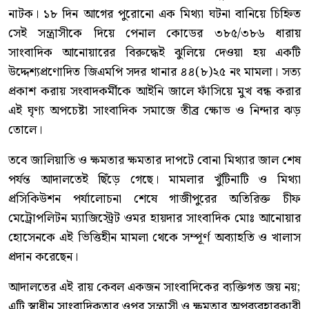
নাটক। ১৮ দিন আগের পুরোনো এক মিথ্যা ঘটনা বানিয়ে চিহ্নিত
সেই সন্ত্রাসীকে দিয়ে পেনাল কোডের ৩৮৫/৩৮৬ ধারায়
সাংবাদিক আনোয়ারের বিরুদ্ধেই ঝুলিয়ে দেওয়া হয় একটি
উদ্দেশ্যপ্রণোদিত জিএমপি সদর থানার ৪৪(৮)২৫ নং মামলা। সত্য
প্রকাশ করায় সংবাদকর্মীকে আইনি জালে ফাঁসিয়ে মুখ বন্ধ করার
এই ঘৃণ্য অপচেষ্টা সাংবাদিক সমাজে তীব্র ক্ষোভ ও নিন্দার ঝড়
তোলে।
তবে জালিয়াতি ও ক্ষমতার ক্ষমতার দাপটে বোনা মিথ্যার জাল শেষ
পর্যন্ত আদালতেই ছিঁড়ে গেছে। মামলার খুঁটিনাটি ও মিথ্যা
প্রসিকিউশন পর্যালোচনা শেষে গাজীপুরের অতিরিক্ত চীফ
মেট্রোপলিটন ম্যাজিস্ট্রেট ওমর হায়দার সাংবাদিক মোঃ আনোয়ার
হোসেনকে এই ভিত্তিহীন মামলা থেকে সম্পূর্ণ অব্যাহতি ও খালাস
প্রদান করেছেন।
আদালতের এই রায় কেবল একজন সাংবাদিকের ব্যক্তিগত জয় নয়;
এটি স্বাধীন সাংবাদিকতার ওপর সন্ত্রাসী ও ক্ষমতার অপব্যবহারকারী