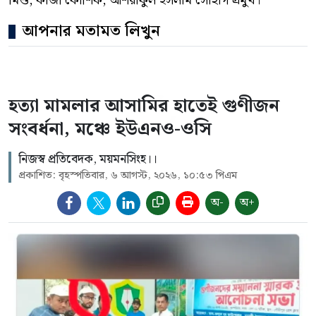
মিশু, কাজী কৌশিক, আশরাফুল ইসলাম সোহাগ প্রমুখ।
আপনার মতামত লিখুন
হত্যা মামলার আসামির হাতেই গুণীজন
সংবর্ধনা, মঞ্চে ইউএনও-ওসি
নিজস্ব প্রতিবেদক, ময়মনসিংহ।।
প্রকাশিত: বৃহস্পতিবার, ৬ আগস্ট, ২০২৬, ১০:৫৩ পিএম
অ-
অ+