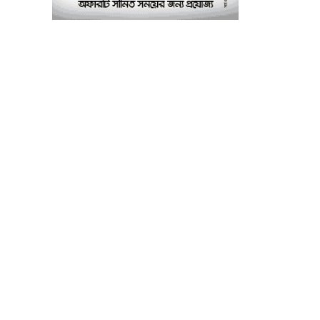
পরীক্ষাগার: এস এম হুমায়ূন
কবির
বাকৃবিতে মুখোমুখি দুই
৮
আবাসিক হল, ভাঙচুরের
অভিযোগ, আহত ৪, আতঙ্কে
সাধারণ শিক্ষার্থীরা
ময়মনসিংহে সাংবাদিকদের
৯
৩ দিনব্যাপী প্রশিক্ষণ
কর্মশালার সনদ বিতরণ ৫
আগস্ট
বিএনপি নেতার মাছের ঘেরে
১০
অবৈধ বিদ্যুৎ সংযোগে
কিশোরের মৃত্যু, লাশ ঘিরে
বিক্ষোভের অভিযোগ