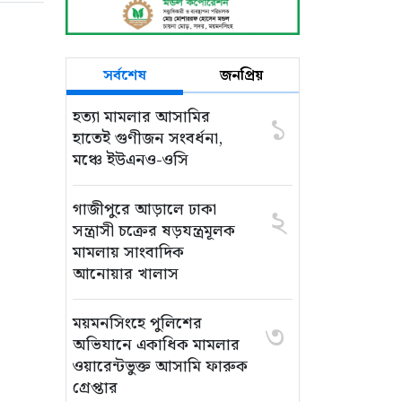
সর্বশেষ
জনপ্রিয়
হত্যা মামলার আসামির
১
হাতেই গুণীজন সংবর্ধনা,
মঞ্চে ইউএনও-ওসি
গাজীপুরে আড়ালে ঢাকা
২
সন্ত্রাসী চক্রের ষড়যন্ত্রমূলক
মামলায় সাংবাদিক
আনোয়ার খালাস
ময়মনসিংহে পুলিশের
৩
অভিযানে একাধিক মামলার
ওয়ারেন্টভুক্ত আসামি ফারুক
গ্রেপ্তার