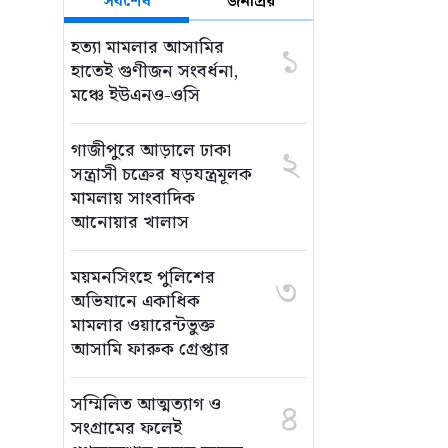
সর্বশেষ
জনপ্রিয়
হত্যা মামলার আসামির
১
হাতেই গুণীজন সংবর্ধনা,
মঞ্চে ইউএনও-ওসি
গাজীপুরে আড়ালে ঢাকা
২
সন্ত্রাসী চক্রের ষড়যন্ত্রমূলক
মামলায় সাংবাদিক
আনোয়ার খালাস
ময়মনসিংহে পুলিশের
৩
অভিযানে একাধিক
মামলার ওয়ারেন্টভুক্ত
আসামি ফারুক গ্রেপ্তার
সম্মিলিত আত্মত্যাগ ও
৪
সংগ্রামের ফলেই