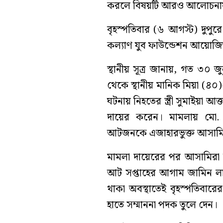
করলে বিষয়টি আরও আলোচনা
বৃহস্পতিবার (৬ আগস্ট) দুপু
কল্যাণ যুব ফাউন্ডেশন আয়োজিত 
স্থানীয় সূত্র জানায়, গত ৩০
থেকে স্থানীয় মানিক মিয়া (৪০)-
ঘটনায় নিহতের স্ত্রী সুমাইয়া আ
দায়ের করেন। মামলায় মো
আটজনকে এজাহারভুক্ত আসামি 
মামলা দায়েরের পর আসামিরা
আট সপ্তাহের আগাম জামিন লাভ
থাকা অবস্থাতেই বৃহস্পতিবারে
হাতে সম্মাননা পদক তুলে দেন।