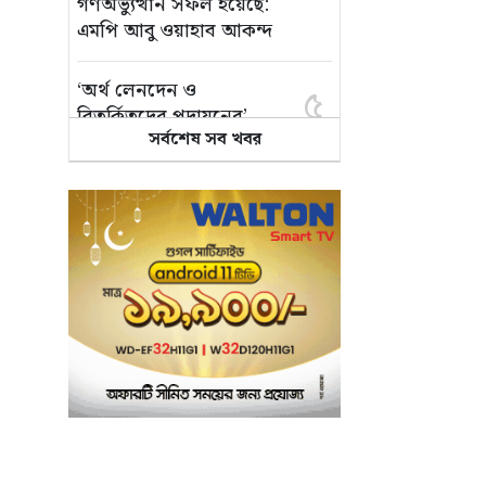
গণঅভ্যুত্থান সফল হয়েছে:
এমপি আবু ওয়াহাব আকন্দ
‘অর্থ লেনদেন ও
৫
বিতর্কিতদের পদায়নের’
সর্বশেষ সব খবর
অভিযোগ, ঈশ্বরগঞ্জে
ছাত্রলীগের একাংশের ঝাড়ু
মিছিল
মানসম্মত শিক্ষা নিশ্চিতে
৬
শ্যামপুরে তৎপর শিক্ষা
অফিসার শাপলা খানম
তাৎক্ষণিক খাদ্য পরীক্ষা
৭
নিশ্চিত করবে ভ্রাম্যমাণ
পরীক্ষাগার: এস এম হুমায়ূন
কবির