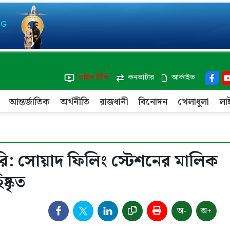
লাইভ টিভি
কনভার্টার
আর্কাইভ
আন্তর্জাতিক
অর্থনীতি
রাজধানী
বিনোদন
খেলাধুলা
লা
রি: সোয়াদ ফিলিং স্টেশনের মালিক
্কৃত
অ-
অ+