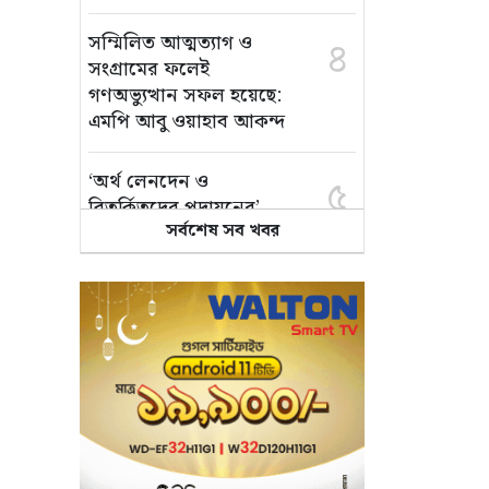
সম্মিলিত আত্মত্যাগ ও
৪
সংগ্রামের ফলেই
গণঅভ্যুত্থান সফল হয়েছে:
এমপি আবু ওয়াহাব আকন্দ
‘অর্থ লেনদেন ও
৫
বিতর্কিতদের পদায়নের’
সর্বশেষ সব খবর
অভিযোগ, ঈশ্বরগঞ্জে
ছাত্রলীগের একাংশের ঝাড়ু
মিছিল
মানসম্মত শিক্ষা নিশ্চিতে
৬
শ্যামপুরে তৎপর শিক্ষা
অফিসার শাপলা খানম
তাৎক্ষণিক খাদ্য পরীক্ষা
৭
নিশ্চিত করবে ভ্রাম্যমাণ