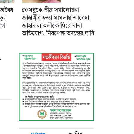
 অবৈধ
ফেসবুকে তীব্র সমালোচনা:
যু,
জাহাঙ্গীর হত্যা মামলায় আবেদা
োগ
জাহান লাভলীকে ঘিরে নানা
অভিযোগ, নিরপেক্ষ তদন্তের দাবি
-