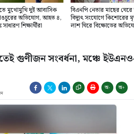
িতে মুখোমুখি দুই আবাসিক
বিএনপি নেতার মাছের ঘেরে
াঙচুরের অভিযোগ, আহত ৪,
বিদ্যুৎ সংযোগে কিশোরের মৃত্
 সাধারণ শিক্ষার্থীরা
লাশ ঘিরে বিক্ষোভের অভিয
তেই গুণীজন সংবর্ধনা, মঞ্চে ইউএনও
অ-
অ+
এম