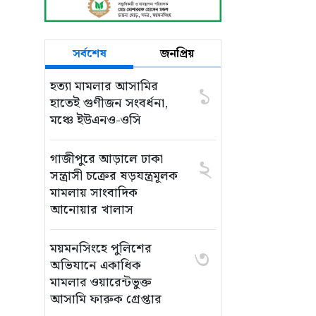
সর্বশেষ
জনপ্রিয়
হত্যা মামলার আসামির
১
হাতেই গুণীজন সংবর্ধনা,
মঞ্চে ইউএনও-ওসি
গাজীপুরে আড়ালে ঢাকা
২
সন্ত্রাসী চক্রের ষড়যন্ত্রমূলক
মামলায় সাংবাদিক
আনোয়ার খালাস
ময়মনসিংহে পুলিশের
৩
অভিযানে একাধিক
মামলার ওয়ারেন্টভুক্ত
আসামি ফারুক গ্রেপ্তার