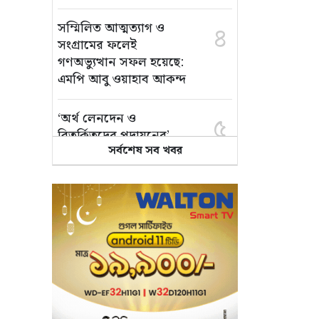
সম্মিলিত আত্মত্যাগ ও
৪
সংগ্রামের ফলেই
গণঅভ্যুত্থান সফল হয়েছে:
এমপি আবু ওয়াহাব আকন্দ
‘অর্থ লেনদেন ও
৫
বিতর্কিতদের পদায়নের’
সর্বশেষ সব খবর
অভিযোগ, ঈশ্বরগঞ্জে
ছাত্রলীগের একাংশের ঝাড়ু
মিছিল
মানসম্মত শিক্ষা নিশ্চিতে
৬
শ্যামপুরে তৎপর শিক্ষা
অফিসার শাপলা খানম
তাৎক্ষণিক খাদ্য পরীক্ষা
৭
নিশ্চিত করবে ভ্রাম্যমাণ