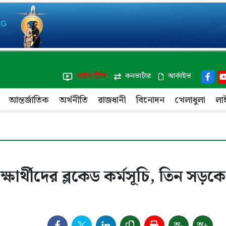
লাইভ টিভি
কনভার্টার
আর্কাইভ
আন্তর্জাতিক
অর্থনীতি
রাজধানী
বিনোদন
খেলাধুলা
লা
ার্থীদের ব্লকেড কর্মসূচি, তিন সড়কে
অ-
অ+