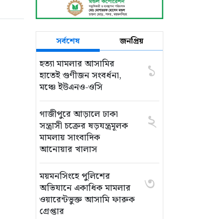
সর্বশেষ
জনপ্রিয়
হত্যা মামলার আসামির
১
হাতেই গুণীজন সংবর্ধনা,
মঞ্চে ইউএনও-ওসি
গাজীপুরে আড়ালে ঢাকা
২
সন্ত্রাসী চক্রের ষড়যন্ত্রমূলক
মামলায় সাংবাদিক
আনোয়ার খালাস
ময়মনসিংহে পুলিশের
৩
অভিযানে একাধিক মামলার
ওয়ারেন্টভুক্ত আসামি ফারুক
গ্রেপ্তার