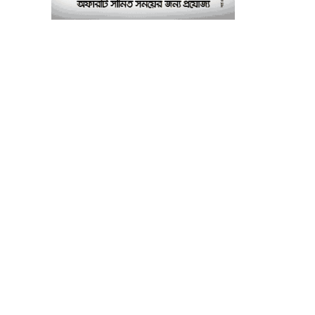
পরীক্ষাগার: এস এম হুমায়ূন
কবির
বাকৃবিতে মুখোমুখি দুই
৮
আবাসিক হল, ভাঙচুরের
অভিযোগ, আহত ৪, আতঙ্কে
সাধারণ শিক্ষার্থীরা
ময়মনসিংহে সাংবাদিকদের
৯
৩ দিনব্যাপী প্রশিক্ষণ
কর্মশালার সনদ বিতরণ ৫
আগস্ট
বিএনপি নেতার মাছের ঘেরে
১০
অবৈধ বিদ্যুৎ সংযোগে
কিশোরের মৃত্যু, লাশ ঘিরে
বিক্ষোভের অভিযোগ