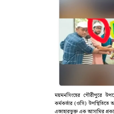
ময়মনসিংহের গৌরীপুরে উপজেলা
কর্মকর্তার (ওসি) উপস্থিতিতে
এজাহারভুক্ত এক আসামির প্রকা