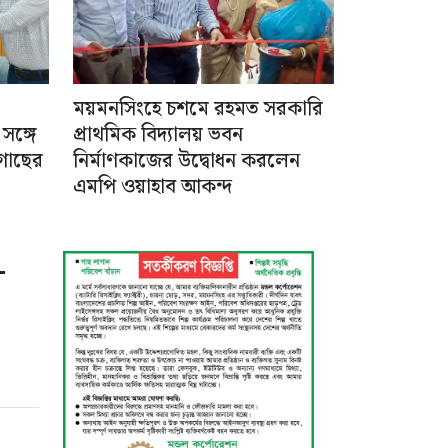
ময়মনসিংহে চশমে রহমত সরকারি
সঙ্গে
প্রাথমিক বিদ্যালয় ভবন
 গাছের
নির্মাণকাজের উদ্বোধন করলেন
এমপি ওয়াহাব আকন্দ
-