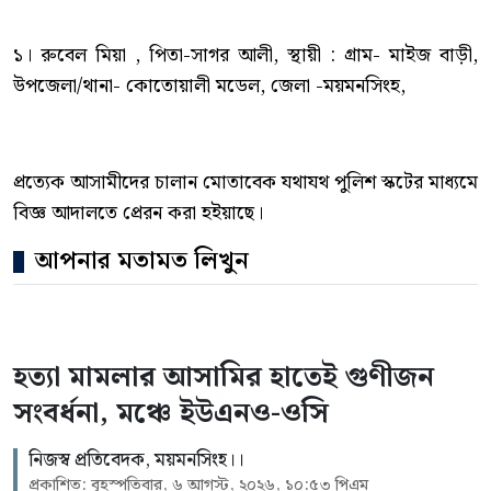
১। রুবেল মিয়া , পিতা-সাগর আলী, স্থায়ী : গ্রাম- মাইজ বাড়ী,
উপজেলা/থানা- কোতোয়ালী মডেল, জেলা -ময়মনসিংহ,
প্রত্যেক আসামীদের চালান মোতাবেক যথাযথ পুলিশ স্কটের মাধ্যমে
বিজ্ঞ আদালতে প্রেরন করা হইয়াছে।
আপনার মতামত লিখুন
হত্যা মামলার আসামির হাতেই গুণীজন
সংবর্ধনা, মঞ্চে ইউএনও-ওসি
নিজস্ব প্রতিবেদক, ময়মনসিংহ।।
প্রকাশিত: বৃহস্পতিবার, ৬ আগস্ট, ২০২৬, ১০:৫৩ পিএম