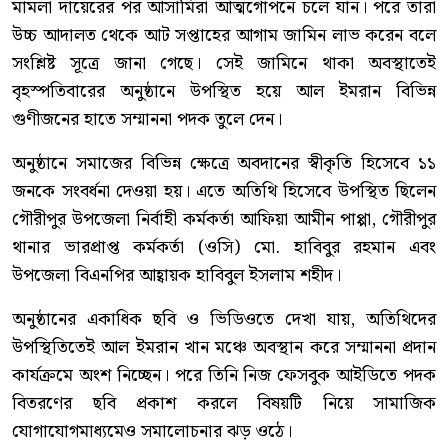
মামলা দায়েরের পর আসামিরা আত্মগোপনে চলে যান। পরে তারা
উচ্চ আদালত থেকে আট সপ্তাহের আগাম জামিন লাভ করেন বলে
সংশ্লিষ্ট সূত্রে জানা গেছে। সেই জামিনে থাকা অবস্থাতেই
বৃহস্পতিবারের অনুষ্ঠানে উপস্থিত হয়ে আল ইমরান বিভিন্ন
গুণীজনের হাতে সম্মাননা পদক তুলে দেন।
অনুষ্ঠানে সমাজের বিভিন্ন ক্ষেত্রে অবদানের স্বীকৃতি হিসেবে ১১
জনকে সংবর্ধনা দেওয়া হয়। এতে অতিথি হিসেবে উপস্থিত ছিলেন
গৌরীপুর উপজেলা নির্বাহী কর্মকর্তা আফিয়া আমীন পাপ্পা, গৌরীপুর
থানার ভারপ্রাপ্ত কর্মকর্তা (ওসি) মো. হাবিবুর রহমান এবং
উপজেলা বিএনপির আহ্বায়ক হাবিবুল ইসলাম শহীদ।
অনুষ্ঠানের একাধিক ছবি ও ভিডিওতে দেখা যায়, অতিথিদের
উপস্থিতিতেই আল ইমরান খান মঞ্চে অবস্থান করে সম্মাননা প্রদান
কার্যক্রমে অংশ নিচ্ছেন। পরে তিনি নিজ ফেসবুক আইডিতে পদক
বিতরণের ছবি প্রকাশ করলে বিষয়টি নিয়ে সামাজিক
যোগাযোগমাধ্যমেও সমালোচনার ঝড় ওঠে।