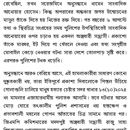
রেখেছিল, তখন সরেজমিনে অনুসন্ধানে নামেন সাংবাদিক
আনোয়ার হোসেন। কিন্তু অপরাধের অন্ধকার জগত উন্মোচনের
মাসুল তাঁকে দিতে হয় নিজের রক্ত দিয়ে। গত বছরের ৬ আগস্টে
তথ্য ও স্থিরচিত্র সংগ্রহের সময় পুলিশের উপস্থিতিতেই সাংবাদিক
আনোয়ারের ওপর চড়াও হয় একদল অস্ত্রধারী সন্ত্রাসী। প্রকাশ্যে
তাঁকে মারধর, ইট দিয়ে পা থেঁতলে দেওয়া এবং তথ্য সংগৃহীত
মোবাইল কেড়ে নেওয়ার ঘটনা সারা দেশে তোলপাড় সৃষ্টি করে।
এরপরও পুলিশের টনক নড়েনি।
অনুসন্ধানে আরও বেরিয়ে আসে, এই হামলাকারীরা সাধারণ কোনো
দুষ্কৃতকারী নয়, তারা ইতিপূর্বে প্রকাশ্য দিবালোকে পিস্তল উঁচিয়ে
গোলাগুলি চালিয়ে মানুষ হত্যার চেষ্টার সদর থানার ১৩(১০)২০২৪
নং মামলার এজাহারনামীয় পলাতক আসামি। তবে ঘটনার আসল
মোড় ঘোরে তৎকালীন পুলিশ প্রশাসনের নগ্ন হস্তক্ষেপ ও
প্রভাবশালী মহলের গোপন আঁতাতের চিত্র সামনে আসার পর।
জিএমপি কমিশনারের মদদপুষ্ট অস্ত্রধারী সন্ত্রাসী রাজু সাহা