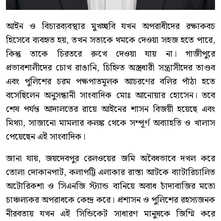
আইন ও বিচারব্যবস্থার মুখচ্ছবি যখন অপরাধীদের রক্ষাকবচ
হিসেবে ব্যবহৃত হয়, তখন সত্যকে থমকে দেওয়া সহজ হতে পারে,
কিন্তু তাকে চিরতরে রুখে দেওয়া যায় না। গাজীপুরে
প্রভাবশালীদের চোখ রাঙানি, চিহ্নিত অস্ত্রধারী সন্ত্রাসীদের তাণ্ডব
এবং পুলিশের চরম পক্ষপাতমূলক আচরণের বলির পাঁঠা হতে
বসেছিলেন অনুসন্ধানী সাংবাদিক মোঃ আনোয়ার হোসেন। তবে
শেষ পর্যন্ত আদালতের রায়ে আইনের শাসন বিজয়ী হয়েছে এবং
মিথ্যা, সাজানো মামলার কলঙ্ক থেকে সম্পূর্ণ অব্যাহতি ও খালাস
পেয়েছেন এই সাংবাদিক।
জানা যায়, জয়দেবপুর রেলওয়ের জমি অবৈধভাবে দখল করে
তোলা দোকানপাট, কলাপট্টি এলাকার রাস্তা আটকে ব্যাটারিচালিত
অটোরিকশা ও সিএনজি স্ট্যান্ড বানিয়ে অবাধ চাঁদাবাজির মতো
চাঞ্চল্যকর অপরাধকে কেন্দ্র করে। প্রশাসন ও পুলিশের রহস্যজনক
নীরবতায় যখন এই সিন্ডিকেট সাধারণ মানুষকে জিম্মি করে