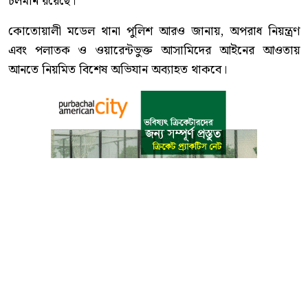
চলমান রয়েছে।
কোতোয়ালী মডেল থানা পুলিশ আরও জানায়, অপরাধ নিয়ন্ত্রণ
এবং পলাতক ও ওয়ারেন্টভুক্ত আসামিদের আইনের আওতায়
আনতে নিয়মিত বিশেষ অভিযান অব্যাহত থাকবে।
বাংলা কনভার্টার
আমাদের সম্পর্কে