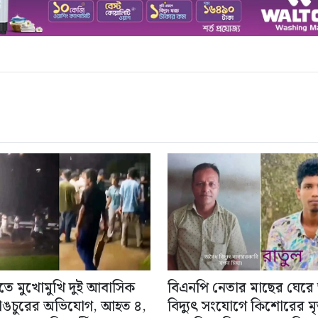
িতে মুখোমুখি দুই আবাসিক
বিএনপি নেতার মাছের ঘেরে
াঙচুরের অভিযোগ, আহত ৪,
বিদ্যুৎ সংযোগে কিশোরের মৃত্