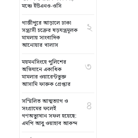
মঞ্চে ইউএনও-ওসি
গাজীপুরে আড়ালে ঢাকা
২
সন্ত্রাসী চক্রের ষড়যন্ত্রমূলক
মামলায় সাংবাদিক
আনোয়ার খালাস
ময়মনসিংহে পুলিশের
৩
অভিযানে একাধিক
মামলার ওয়ারেন্টভুক্ত
আসামি ফারুক গ্রেপ্তার
সম্মিলিত আত্মত্যাগ ও
৪
সংগ্রামের ফলেই
গণঅভ্যুত্থান সফল হয়েছে:
এমপি আবু ওয়াহাব আকন্দ