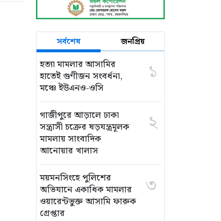
সর্বশেষ
জনপ্রিয়
হত্যা মামলার আসামির
১
হাতেই গুণীজন সংবর্ধনা,
মঞ্চে ইউএনও-ওসি
গাজীপুরে আড়ালে ঢাকা
২
সন্ত্রাসী চক্রের ষড়যন্ত্রমূলক
মামলায় সাংবাদিক
আনোয়ার খালাস
ময়মনসিংহে পুলিশের
৩
অভিযানে একাধিক মামলার
ওয়ারেন্টভুক্ত আসামি ফারুক
গ্রেপ্তার