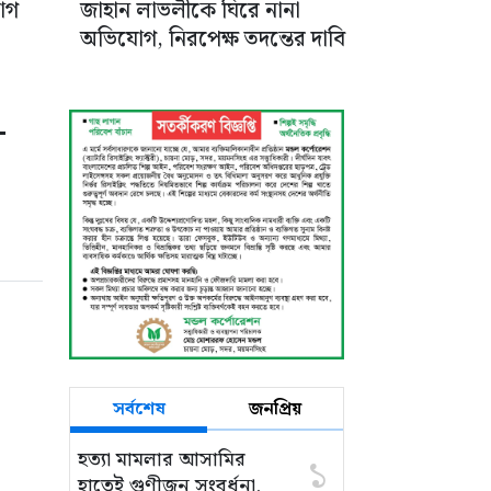
োগ
জাহান লাভলীকে ঘিরে নানা
অভিযোগ, নিরপেক্ষ তদন্তের দাবি
-
সর্বশেষ
জনপ্রিয়
হত্যা মামলার আসামির
১
হাতেই গুণীজন সংবর্ধনা,