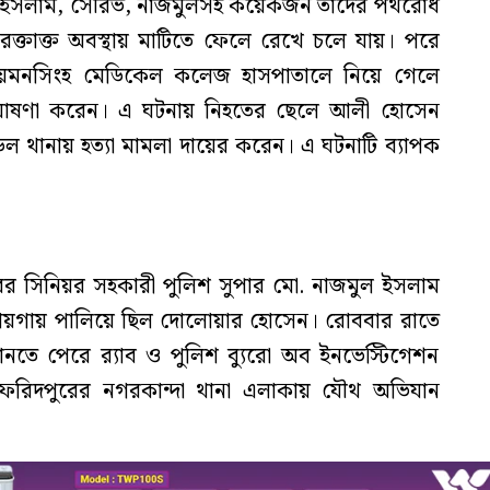
ল ইসলাম, সৌরভ, নাজমুলসহ কয়েকজন তাদের পথরোধ
ে রক্তাক্ত অবস্থায় মাটিতে ফেলে রেখে চলে যায়। পরে
ে ময়মনসিংহ মেডিকেল কলেজ হাসপাতালে নিয়ে গেলে
ত ঘোষণা করেন। এ ঘটনায় নিহতের ছেলে আলী হোসেন
ল থানায় হত্যা মামলা দায়ের করেন। এ ঘটনাটি ব্যাপক
রের সিনিয়র সহকারী পুলিশ সুপার মো. নাজমুল ইসলাম
্ন জায়গায় পালিয়ে ছিল দোলোয়ার হোসেন। রোববার রাতে
নতে পেরে র‌্যাব ও পুলিশ ব্যুরো অব ইনভেস্টিগেশন
ফরিদপুরের নগরকান্দা থানা এলাকায় যৌথ অভিযান