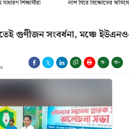
 সাধারণ শিক্ষার্থীরা
লাশ ঘিরে বিক্ষোভের অভিয
তেই গুণীজন সংবর্ধনা, মঞ্চে ইউএনও
অ-
অ+
এম