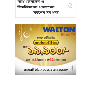
‘অর্থ লেনদেন ও
৫
বিতর্কিতদের পদায়নের’
সর্বশেষ সব খবর
অভিযোগ, ঈশ্বরগঞ্জে
ছাত্রলীগের একাংশের ঝাড়ু
মিছিল
মানসম্মত শিক্ষা নিশ্চিতে
৬
শ্যামপুরে তৎপর শিক্ষা
অফিসার শাপলা খানম
তাৎক্ষণিক খাদ্য পরীক্ষা
৭
নিশ্চিত করবে ভ্রাম্যমাণ
পরীক্ষাগার: এস এম হুমায়ূন
কবির
বাকৃবিতে মুখোমুখি দুই
৮
আবাসিক হল, ভাঙচুরের
অভিযোগ, আহত ৪,