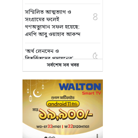
সম্মিলিত আত্মত্যাগ ও
৪
সংগ্রামের ফলেই
গণঅভ্যুত্থান সফল হয়েছে:
এমপি আবু ওয়াহাব আকন্দ
‘অর্থ লেনদেন ও
৫
বিতর্কিতদের পদায়নের’
সর্বশেষ সব খবর
অভিযোগ, ঈশ্বরগঞ্জে
ছাত্রলীগের একাংশের ঝাড়ু
মিছিল
মানসম্মত শিক্ষা নিশ্চিতে
৬
শ্যামপুরে তৎপর শিক্ষা
অফিসার শাপলা খানম
তাৎক্ষণিক খাদ্য পরীক্ষা
৭
নিশ্চিত করবে ভ্রাম্যমাণ