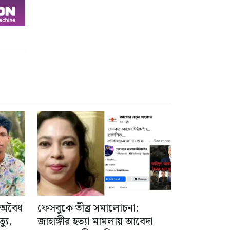
 অবৈধ
ফেসবুকে তীব্র সমালোচনা:
যু,
জাহাঙ্গীর হত্যা মামলায় আবেদা