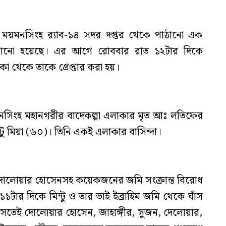
ায় ময়মনসিংহ র‌্যাব-১৪ সদর দপ্তর থেকে পাঠানো এক
 জানানো হয়েছে। এর আগে রোববার রাত ১২টার দিকে
া থেকে তাকে গ্রেপ্তার করা হয়।
মনসিংহ মহানগরীর বাদেকল্পা এলাকার মৃত আঃ লতিফের
ন্টু মিয়া (৬০)। তিনি একই এলাকার বাসিন্দা।
াথে দোলোয়ার হোসেনসহ কয়েকজনের জমি সংক্রান্ত বিরোধ
টার দিকে মিন্টু ও তার ভাই ইব্রাহিম জমি থেকে ঘাঁস
 আসতেই দোলোয়ার হোসেন, জাহাঙ্গীর, সুজন, দেলোয়ার,