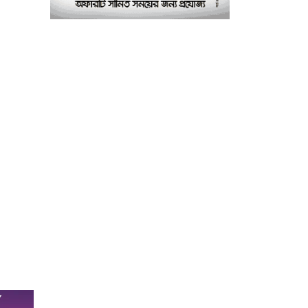
পরীক্ষাগার: এস এম হুমায়ূন
কবির
বাকৃবিতে মুখোমুখি দুই
৮
আবাসিক হল, ভাঙচুরের
অভিযোগ, আহত ৪, আতঙ্কে
সাধারণ শিক্ষার্থীরা
ময়মনসিংহে সাংবাদিকদের
৯
৩ দিনব্যাপী প্রশিক্ষণ
কর্মশালার সনদ বিতরণ ৫
আগস্ট
বিএনপি নেতার মাছের ঘেরে
১০
অবৈধ বিদ্যুৎ সংযোগে
কিশোরের মৃত্যু, লাশ ঘিরে
বিক্ষোভের অভিযোগ