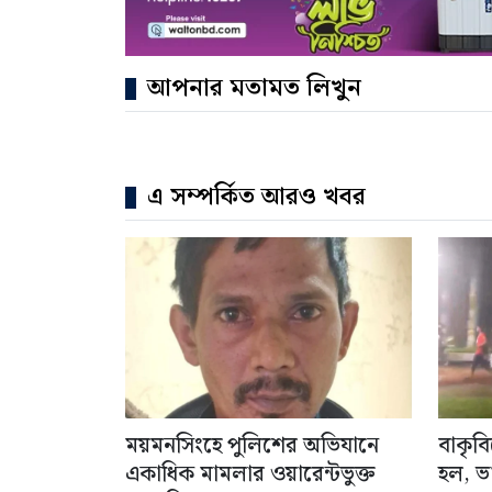
আপনার মতামত লিখুন
এ সম্পর্কিত আরও খবর
ময়মনসিংহে পুলিশের অভিযানে
বাকৃব
একাধিক মামলার ওয়ারেন্টভুক্ত
হল, ভ