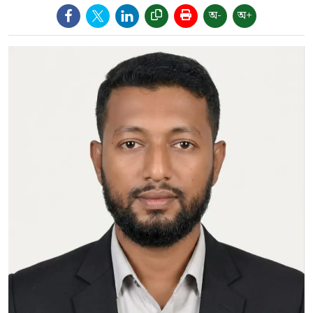
অ-
অ+