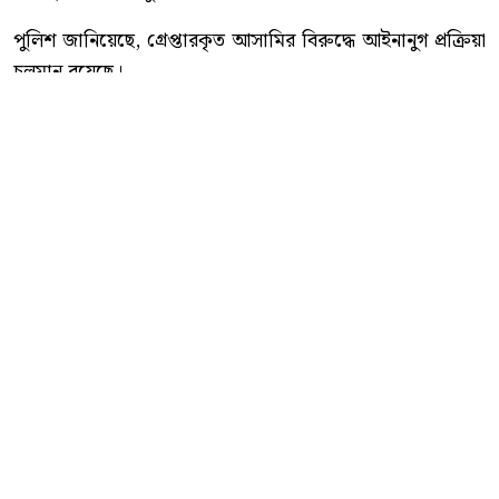
পুলিশ জানিয়েছে, গ্রেপ্তারকৃত আসামির বিরুদ্ধে আইনানুগ প্রক্রিয়া
চলমান রয়েছে।
কোতোয়ালী মডেল থানা পুলিশ আরও জানায়, অপরাধ নিয়ন্ত্রণ
এবং পলাতক ও ওয়ারেন্টভুক্ত আসামিদের আইনের আওতায়
আনতে নিয়মিত বিশেষ অভিযান অব্যাহত থাকবে।