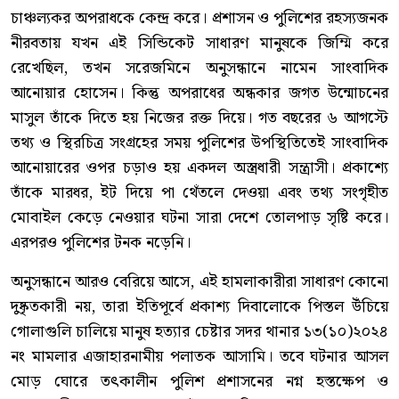
চাঞ্চল্যকর অপরাধকে কেন্দ্র করে। প্রশাসন ও পুলিশের রহস্যজনক
নীরবতায় যখন এই সিন্ডিকেট সাধারণ মানুষকে জিম্মি করে
রেখেছিল, তখন সরেজমিনে অনুসন্ধানে নামেন সাংবাদিক
আনোয়ার হোসেন। কিন্তু অপরাধের অন্ধকার জগত উন্মোচনের
মাসুল তাঁকে দিতে হয় নিজের রক্ত দিয়ে। গত বছরের ৬ আগস্টে
তথ্য ও স্থিরচিত্র সংগ্রহের সময় পুলিশের উপস্থিতিতেই সাংবাদিক
আনোয়ারের ওপর চড়াও হয় একদল অস্ত্রধারী সন্ত্রাসী। প্রকাশ্যে
তাঁকে মারধর, ইট দিয়ে পা থেঁতলে দেওয়া এবং তথ্য সংগৃহীত
মোবাইল কেড়ে নেওয়ার ঘটনা সারা দেশে তোলপাড় সৃষ্টি করে।
এরপরও পুলিশের টনক নড়েনি।
অনুসন্ধানে আরও বেরিয়ে আসে, এই হামলাকারীরা সাধারণ কোনো
দুষ্কৃতকারী নয়, তারা ইতিপূর্বে প্রকাশ্য দিবালোকে পিস্তল উঁচিয়ে
গোলাগুলি চালিয়ে মানুষ হত্যার চেষ্টার সদর থানার ১৩(১০)২০২৪
নং মামলার এজাহারনামীয় পলাতক আসামি। তবে ঘটনার আসল
মোড় ঘোরে তৎকালীন পুলিশ প্রশাসনের নগ্ন হস্তক্ষেপ ও