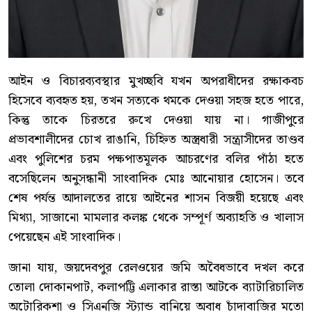
আইন ও বিচারব্যবস্থার মুখচ্ছবি যখন অপরাধীদের রক্ষাকবচ
হিসেবে ব্যবহৃত হয়, তখন সত্যকে থমকে দেওয়া সহজ হতে পারে,
কিন্তু তাকে চিরতরে রুখে দেওয়া যায় না। গাজীপুরে
প্রভাবশালীদের চোখ রাঙানি, চিহ্নিত অস্ত্রধারী সন্ত্রাসীদের তাণ্ডব
এবং পুলিশের চরম পক্ষপাতমূলক আচরণের বলির পাঁঠা হতে
বসেছিলেন অনুসন্ধানী সাংবাদিক মোঃ আনোয়ার হোসেন। তবে
শেষ পর্যন্ত আদালতের রায়ে আইনের শাসন বিজয়ী হয়েছে এবং
মিথ্যা, সাজানো মামলার কলঙ্ক থেকে সম্পূর্ণ অব্যাহতি ও খালাস
পেয়েছেন এই সাংবাদিক।
জানা যায়, জয়দেবপুর রেলওয়ের জমি অবৈধভাবে দখল করে
তোলা দোকানপাট, কলাপট্টি এলাকার রাস্তা আটকে ব্যাটারিচালিত
অটোরিকশা ও সিএনজি স্ট্যান্ড বানিয়ে অবাধ চাঁদাবাজির মতো