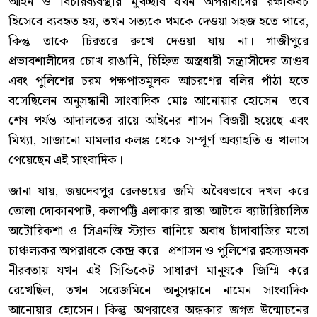
আইন ও বিচারব্যবস্থার মুখচ্ছবি যখন অপরাধীদের রক্ষাকবচ
হিসেবে ব্যবহৃত হয়, তখন সত্যকে থমকে দেওয়া সহজ হতে পারে,
কিন্তু তাকে চিরতরে রুখে দেওয়া যায় না। গাজীপুরে
প্রভাবশালীদের চোখ রাঙানি, চিহ্নিত অস্ত্রধারী সন্ত্রাসীদের তাণ্ডব
এবং পুলিশের চরম পক্ষপাতমূলক আচরণের বলির পাঁঠা হতে
বসেছিলেন অনুসন্ধানী সাংবাদিক মোঃ আনোয়ার হোসেন। তবে
শেষ পর্যন্ত আদালতের রায়ে আইনের শাসন বিজয়ী হয়েছে এবং
মিথ্যা, সাজানো মামলার কলঙ্ক থেকে সম্পূর্ণ অব্যাহতি ও খালাস
পেয়েছেন এই সাংবাদিক।
জানা যায়, জয়দেবপুর রেলওয়ের জমি অবৈধভাবে দখল করে
তোলা দোকানপাট, কলাপট্টি এলাকার রাস্তা আটকে ব্যাটারিচালিত
অটোরিকশা ও সিএনজি স্ট্যান্ড বানিয়ে অবাধ চাঁদাবাজির মতো
চাঞ্চল্যকর অপরাধকে কেন্দ্র করে। প্রশাসন ও পুলিশের রহস্যজনক
নীরবতায় যখন এই সিন্ডিকেট সাধারণ মানুষকে জিম্মি করে
রেখেছিল, তখন সরেজমিনে অনুসন্ধানে নামেন সাংবাদিক
আনোয়ার হোসেন। কিন্তু অপরাধের অন্ধকার জগত উন্মোচনের