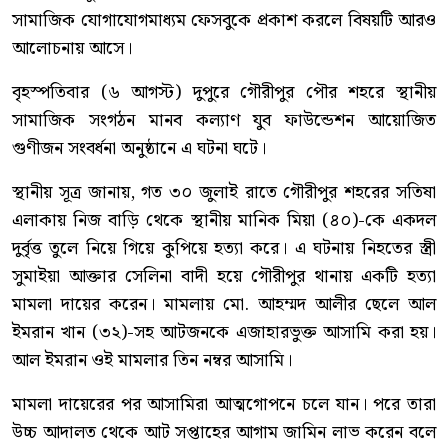
সামাজিক যোগাযোগমাধ্যম ফেসবুকে প্রকাশ করলে বিষয়টি আরও
আলোচনায় আসে।
বৃহস্পতিবার (৬ আগস্ট) দুপুরে গৌরীপুর পৌর শহরে স্থানীয়
সামাজিক সংগঠন মানব কল্যাণ যুব ফাউন্ডেশন আয়োজিত
গুণীজন সংবর্ধনা অনুষ্ঠানে এ ঘটনা ঘটে।
স্থানীয় সূত্র জানায়, গত ৩০ জুলাই রাতে গৌরীপুর শহরের সতিষা
এলাকায় নিজ বাড়ি থেকে স্থানীয় মানিক মিয়া (৪০)-কে একদল
দুর্বৃত্ত তুলে নিয়ে গিয়ে কুপিয়ে হত্যা করে। এ ঘটনায় নিহতের স্ত্রী
সুমাইয়া আক্তার সেলিনা বাদী হয়ে গৌরীপুর থানায় একটি হত্যা
মামলা দায়ের করেন। মামলায় মো. আহম্মদ আলীর ছেলে আল
ইমরান খান (৩২)-সহ আটজনকে এজাহারভুক্ত আসামি করা হয়।
আল ইমরান ওই মামলার তিন নম্বর আসামি।
মামলা দায়েরের পর আসামিরা আত্মগোপনে চলে যান। পরে তারা
উচ্চ আদালত থেকে আট সপ্তাহের আগাম জামিন লাভ করেন বলে