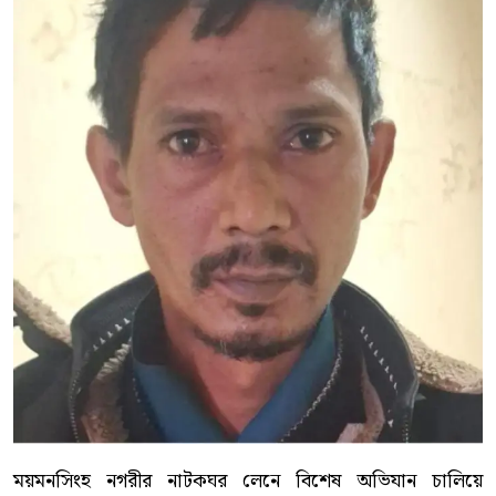
ময়মনসিংহ নগরীর নাটকঘর লেনে বিশেষ অভিযান চালিয়ে