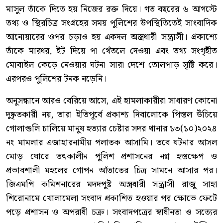
মাসুল তাঁকে দিতে হয় নিজের রক্ত দিয়ে। গত বছরের ৬ আগস্টে
তথ্য ও স্থিরচিত্র সংগ্রহের সময় পুলিশের উপস্থিতিতেই সাংবাদিক
আনোয়ারের ওপর চড়াও হয় একদল অস্ত্রধারী সন্ত্রাসী। প্রকাশ্যে
তাঁকে মারধর, ইট দিয়ে পা থেঁতলে দেওয়া এবং তথ্য সংগৃহীত
মোবাইল কেড়ে নেওয়ার ঘটনা সারা দেশে তোলপাড় সৃষ্টি করে।
এরপরও পুলিশের টনক নড়েনি।
অনুসন্ধানে আরও বেরিয়ে আসে, এই হামলাকারীরা সাধারণ কোনো
দুষ্কৃতকারী নয়, তারা ইতিপূর্বে প্রকাশ্য দিবালোকে পিস্তল উঁচিয়ে
গোলাগুলি চালিয়ে মানুষ হত্যার চেষ্টার সদর থানার ১৩(১০)২০২৪
নং মামলার এজাহারনামীয় পলাতক আসামি। তবে ঘটনার আসল
মোড় ঘোরে তৎকালীন পুলিশ প্রশাসনের নগ্ন হস্তক্ষেপ ও
প্রভাবশালী মহলের গোপন আঁতাতের চিত্র সামনে আসার পর।
জিএমপি কমিশনারের মদদপুষ্ট অস্ত্রধারী সন্ত্রাসী রাজু সাহা
শিরোনামে খোলামেলা সংবাদ প্রকাশিত হওয়ার পর ক্ষোভে ফেটে
পড়ে প্রশাসন ও অপরাধী চক্র। সংবাদপত্রের স্বাধীনতা ও সত্যের