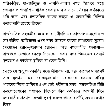
পরিকল্পিত, যানজটমুক্ত ও নাগরিকবান্ধব নগর হিসেবে গড়ে
তোলার পাশাপাশি নাগরিক সেবার মান বাড়ানো, উন্নয়ন কর্মকাণ্ডে
গতি আনা এবং প্রশাসনিক কাজে স্বচ্ছতা ও জবাবদিহি নিশ্চিত
করার দাবি রয়েছে তাঁদের।
রাজনৈতিক সহকর্মীরা মনে করেন, দীর্ঘদিনের আন্দোলন-সংগ্রাম ও
সাংগঠনিক অভিজ্ঞতা এখন নগর উন্নয়নে কাজে লাগানোর সুযোগ
পেয়েছেন রোকনুজ্জামান রোকন। আর নগরবাসীর প্রত্যাশা—
রাজপথে যেভাবে নেতৃত্ব দিয়েছেন, এবার নগর উন্নয়নেও তেমনি
দৃশ্যমান ও কার্যকর ভূমিকা রাখবেন তিনি।
নেতৃত্ব যে শুধু পদ-পদবির মধ্যে সীমাবদ্ধ নয়, বরং কাজের মাধ্যমেই
তার মূল্যায়ন হয়—রোকনুজ্জামান রোকনের বর্তমান দায়িত্ব
পালনের দিকে তাকিয়ে এখন সেই পরীক্ষার সময়। ময়মনসিংহ সিটি
করপোরেশনের প্রশাসক হিসেবে তাঁর কর্মকাণ্ড আগামী দিনে
নগরবাসীর প্রত্যাশা কতটা পূরণ করতে পারে, সেটিই এখন দেখার
বিষয়।