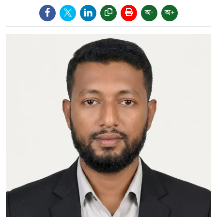
অ-
অ+