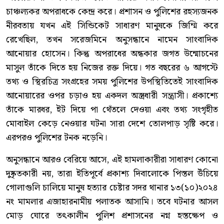
চাঞ্চল্যকর অপরাধকে কেন্দ্র করে। প্রশাসন ও পুলিশের রহস্যজনক
নীরবতায় যখন এই সিন্ডিকেট সাধারণ মানুষকে জিম্মি করে
রেখেছিল, তখন সরেজমিনে অনুসন্ধানে নামেন সাংবাদিক
আনোয়ার হোসেন। কিন্তু অপরাধের অন্ধকার জগত উন্মোচনের
মাসুল তাঁকে দিতে হয় নিজের রক্ত দিয়ে। গত বছরের ৬ আগস্টে
তথ্য ও স্থিরচিত্র সংগ্রহের সময় পুলিশের উপস্থিতিতেই সাংবাদিক
আনোয়ারের ওপর চড়াও হয় একদল অস্ত্রধারী সন্ত্রাসী। প্রকাশ্যে
তাঁকে মারধর, ইট দিয়ে পা থেঁতলে দেওয়া এবং তথ্য সংগৃহীত
মোবাইল কেড়ে নেওয়ার ঘটনা সারা দেশে তোলপাড় সৃষ্টি করে।
এরপরও পুলিশের টনক নড়েনি।
অনুসন্ধানে আরও বেরিয়ে আসে, এই হামলাকারীরা সাধারণ কোনো
দুষ্কৃতকারী নয়, তারা ইতিপূর্বে প্রকাশ্য দিবালোকে পিস্তল উঁচিয়ে
গোলাগুলি চালিয়ে মানুষ হত্যার চেষ্টার সদর থানার ১৩(১০)২০২৪
নং মামলার এজাহারনামীয় পলাতক আসামি। তবে ঘটনার আসল
মোড় ঘোরে তৎকালীন পুলিশ প্রশাসনের নগ্ন হস্তক্ষেপ ও