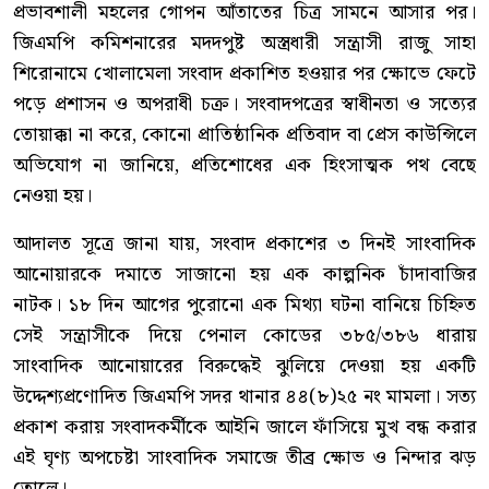
প্রভাবশালী মহলের গোপন আঁতাতের চিত্র সামনে আসার পর।
জিএমপি কমিশনারের মদদপুষ্ট অস্ত্রধারী সন্ত্রাসী রাজু সাহা
শিরোনামে খোলামেলা সংবাদ প্রকাশিত হওয়ার পর ক্ষোভে ফেটে
পড়ে প্রশাসন ও অপরাধী চক্র। সংবাদপত্রের স্বাধীনতা ও সত্যের
তোয়াক্কা না করে, কোনো প্রাতিষ্ঠানিক প্রতিবাদ বা প্রেস কাউন্সিলে
অভিযোগ না জানিয়ে, প্রতিশোধের এক হিংসাত্মক পথ বেছে
নেওয়া হয়।
আদালত সূত্রে জানা যায়, সংবাদ প্রকাশের ৩ দিনই সাংবাদিক
আনোয়ারকে দমাতে সাজানো হয় এক কাল্পনিক চাঁদাবাজির
নাটক। ১৮ দিন আগের পুরোনো এক মিথ্যা ঘটনা বানিয়ে চিহ্নিত
সেই সন্ত্রাসীকে দিয়ে পেনাল কোডের ৩৮৫/৩৮৬ ধারায়
সাংবাদিক আনোয়ারের বিরুদ্ধেই ঝুলিয়ে দেওয়া হয় একটি
উদ্দেশ্যপ্রণোদিত জিএমপি সদর থানার ৪৪(৮)২৫ নং মামলা। সত্য
প্রকাশ করায় সংবাদকর্মীকে আইনি জালে ফাঁসিয়ে মুখ বন্ধ করার
এই ঘৃণ্য অপচেষ্টা সাংবাদিক সমাজে তীব্র ক্ষোভ ও নিন্দার ঝড়
তোলে।