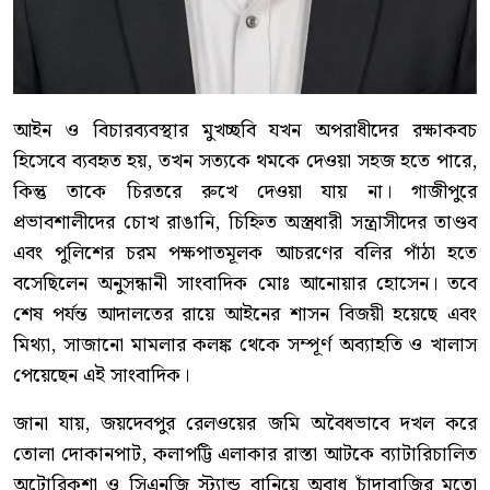
আইন ও বিচারব্যবস্থার মুখচ্ছবি যখন অপরাধীদের রক্ষাকবচ
হিসেবে ব্যবহৃত হয়, তখন সত্যকে থমকে দেওয়া সহজ হতে পারে,
কিন্তু তাকে চিরতরে রুখে দেওয়া যায় না। গাজীপুরে
প্রভাবশালীদের চোখ রাঙানি, চিহ্নিত অস্ত্রধারী সন্ত্রাসীদের তাণ্ডব
এবং পুলিশের চরম পক্ষপাতমূলক আচরণের বলির পাঁঠা হতে
বসেছিলেন অনুসন্ধানী সাংবাদিক মোঃ আনোয়ার হোসেন। তবে
শেষ পর্যন্ত আদালতের রায়ে আইনের শাসন বিজয়ী হয়েছে এবং
মিথ্যা, সাজানো মামলার কলঙ্ক থেকে সম্পূর্ণ অব্যাহতি ও খালাস
পেয়েছেন এই সাংবাদিক।
জানা যায়, জয়দেবপুর রেলওয়ের জমি অবৈধভাবে দখল করে
তোলা দোকানপাট, কলাপট্টি এলাকার রাস্তা আটকে ব্যাটারিচালিত
অটোরিকশা ও সিএনজি স্ট্যান্ড বানিয়ে অবাধ চাঁদাবাজির মতো