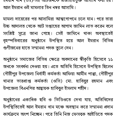
ইমরান খান (৩২)-সহ আটজনকে এজাহারভুক্ত আসামি করা হয়।
আল ইমরান ওই মামলার তিন নম্বর আসামি।
মামলা দায়েরের পর আসামিরা আত্মগোপনে চলে যান। পরে তারা
উচ্চ আদালত থেকে আট সপ্তাহের আগাম জামিন লাভ করেন বলে
সংশ্লিষ্ট সূত্রে জানা গেছে। সেই জামিনে থাকা অবস্থাতেই
বৃহস্পতিবারের অনুষ্ঠানে উপস্থিত হয়ে আল ইমরান বিভিন্ন
গুণীজনের হাতে সম্মাননা পদক তুলে দেন।
অনুষ্ঠানে সমাজের বিভিন্ন ক্ষেত্রে অবদানের স্বীকৃতি হিসেবে ১১
জনকে সংবর্ধনা দেওয়া হয়। এতে অতিথি হিসেবে উপস্থিত ছিলেন
গৌরীপুর উপজেলা নির্বাহী কর্মকর্তা আফিয়া আমীন পাপ্পা, গৌরীপুর
থানার ভারপ্রাপ্ত কর্মকর্তা (ওসি) মো. হাবিবুর রহমান এবং
উপজেলা বিএনপির আহ্বায়ক হাবিবুল ইসলাম শহীদ।
অনুষ্ঠানের একাধিক ছবি ও ভিডিওতে দেখা যায়, অতিথিদের
উপস্থিতিতেই আল ইমরান খান মঞ্চে অবস্থান করে সম্মাননা প্রদান
কার্যক্রমে অংশ নিচ্ছেন। পরে তিনি নিজ ফেসবুক আইডিতে পদক