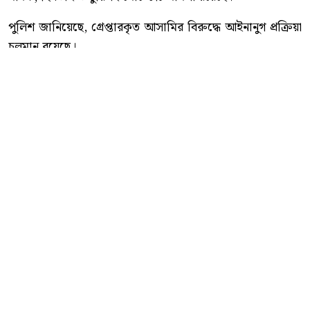
পুলিশ জানিয়েছে, গ্রেপ্তারকৃত আসামির বিরুদ্ধে আইনানুগ প্রক্রিয়া
চলমান রয়েছে।
কোতোয়ালী মডেল থানা পুলিশ আরও জানায়, অপরাধ নিয়ন্ত্রণ
এবং পলাতক ও ওয়ারেন্টভুক্ত আসামিদের আইনের আওতায়
আনতে নিয়মিত বিশেষ অভিযান অব্যাহত থাকবে।