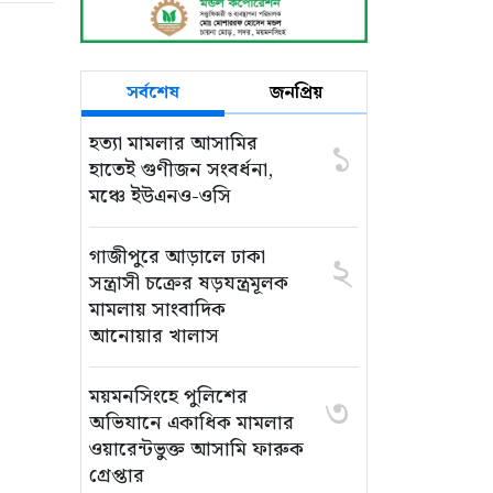
সর্বশেষ
জনপ্রিয়
হত্যা মামলার আসামির
১
হাতেই গুণীজন সংবর্ধনা,
মঞ্চে ইউএনও-ওসি
গাজীপুরে আড়ালে ঢাকা
২
সন্ত্রাসী চক্রের ষড়যন্ত্রমূলক
মামলায় সাংবাদিক
আনোয়ার খালাস
ময়মনসিংহে পুলিশের
৩
অভিযানে একাধিক মামলার
ওয়ারেন্টভুক্ত আসামি ফারুক
গ্রেপ্তার