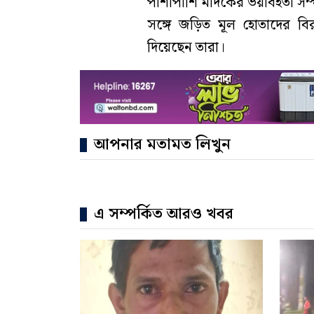
পাশাপাশি মাদকের ভয়াবহতা সম্
সঙ্গে জড়িত মূল হোতাদের বির
দিয়েছেন তারা।
আপনার মতামত লিখুন
এ সম্পর্কিত আরও খবর