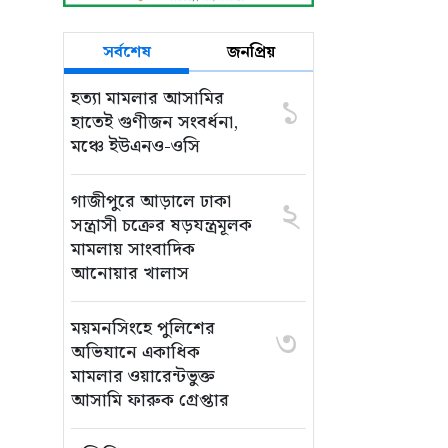
সর্বশেষ
জনপ্রিয়
হত্যা মামলার আসামির
১
হাতেই গুণীজন সংবর্ধনা,
মঞ্চে ইউএনও-ওসি
গাজীপুরে আড়ালে ঢাকা
২
সন্ত্রাসী চক্রের ষড়যন্ত্রমূলক
মামলায় সাংবাদিক
আনোয়ার খালাস
ময়মনসিংহে পুলিশের
৩
অভিযানে একাধিক
মামলার ওয়ারেন্টভুক্ত
আসামি ফারুক গ্রেপ্তার