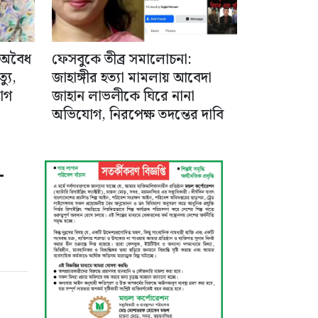
 অবৈধ
ফেসবুকে তীব্র সমালোচনা:
যু,
জাহাঙ্গীর হত্যা মামলায় আবেদা
োগ
জাহান লাভলীকে ঘিরে নানা
অভিযোগ, নিরপেক্ষ তদন্তের দাবি
-