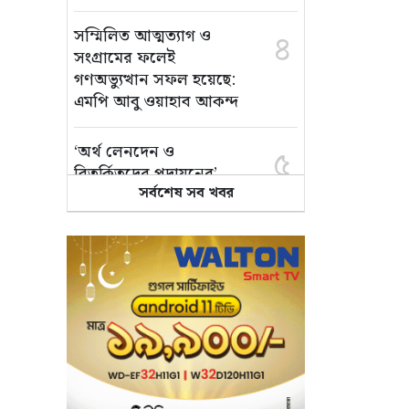
সম্মিলিত আত্মত্যাগ ও
৪
সংগ্রামের ফলেই
গণঅভ্যুত্থান সফল হয়েছে:
এমপি আবু ওয়াহাব আকন্দ
‘অর্থ লেনদেন ও
৫
বিতর্কিতদের পদায়নের’
সর্বশেষ সব খবর
অভিযোগ, ঈশ্বরগঞ্জে
ছাত্রলীগের একাংশের ঝাড়ু
মিছিল
মানসম্মত শিক্ষা নিশ্চিতে
৬
শ্যামপুরে তৎপর শিক্ষা
অফিসার শাপলা খানম
তাৎক্ষণিক খাদ্য পরীক্ষা
৭
নিশ্চিত করবে ভ্রাম্যমাণ