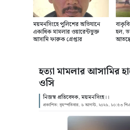
ময়মনসিংহে পুলিশের অভিযানে
বাকৃব
একাধিক মামলার ওয়ারেন্টভুক্ত
হল, ভ
আসামি ফারুক গ্রেপ্তার
আতঙ্কে
হত্যা মামলার আসামির হা
ওসি
নিজস্ব প্রতিবেদক, ময়মনসিংহ।।
প্রকাশিত: বৃহস্পতিবার, ৬ আগস্ট, ২০২৬, ১০:৫৩ পি