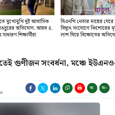
িতে মুখোমুখি দুই আবাসিক
বিএনপি নেতার মাছের ঘেরে
াঙচুরের অভিযোগ, আহত ৪,
বিদ্যুৎ সংযোগে কিশোরের মৃত্
 সাধারণ শিক্ষার্থীরা
লাশ ঘিরে বিক্ষোভের অভিয
তেই গুণীজন সংবর্ধনা, মঞ্চে ইউএনও
অ-
অ+
এম