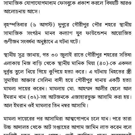
সামাজিক যোগাযোগমাধ্যম ফেসবুকে প্রকাশ করলে বিষয়টি আরও
আলোচনায় আসে।
বৃহস্পতিবার (৬ আগস্ট) দুপুরে গৌরীপুর পৌর শহরে স্থানীয়
সামাজিক সংগঠন মানব কল্যাণ যুব ফাউন্ডেশন আয়োজিত
গুণীজন সংবর্ধনা অনুষ্ঠানে এ ঘটনা ঘটে।
স্থানীয় সূত্র জানায়, গত ৩০ জুলাই রাতে গৌরীপুর শহরের সতিষা
এলাকায় নিজ বাড়ি থেকে স্থানীয় মানিক মিয়া (৪০)-কে একদল
দুর্বৃত্ত তুলে নিয়ে গিয়ে কুপিয়ে হত্যা করে। এ ঘটনায় নিহতের স্ত্রী
সুমাইয়া আক্তার সেলিনা বাদী হয়ে গৌরীপুর থানায় একটি হত্যা
মামলা দায়ের করেন। মামলায় মো. আহম্মদ আলীর ছেলে আল
ইমরান খান (৩২)-সহ আটজনকে এজাহারভুক্ত আসামি করা হয়।
আল ইমরান ওই মামলার তিন নম্বর আসামি।
মামলা দায়েরের পর আসামিরা আত্মগোপনে চলে যান। পরে তারা
উচ্চ আদালত থেকে আট সপ্তাহের আগাম জামিন লাভ করেন বলে