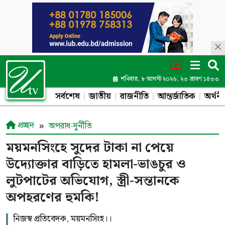
শনিবার, ৮ আগস্ট ২০২৬, ২৩ শ্রাবণ ১৪৩৩
সর্বশেষ
জাতীয়
রাজনীতি
আন্তর্জাতিক
অর্থনী
প্রচ্ছদ
অপরাধ-দুর্নীতি
ময়মনসিংহে সুদের টাকা না পেয়ে
উদ্যোক্তার বাড়িতে হামলা-ভাঙচুর ও
লুটপাটের অভিযোগ, স্ত্রী-সন্তানকে
অপহরণের হুমকি!
নিজস্ব প্রতিবেদক, ময়মনসিংহ।।