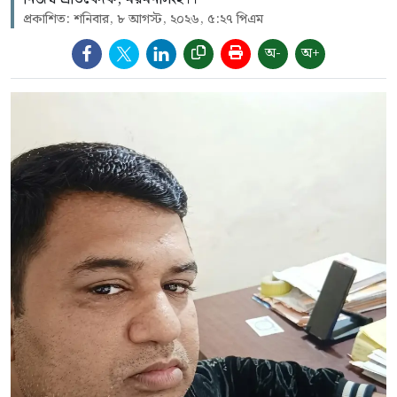
প্রকাশিত: শনিবার, ৮ আগস্ট, ২০২৬, ৫:২৭ পিএম
অ-
অ+