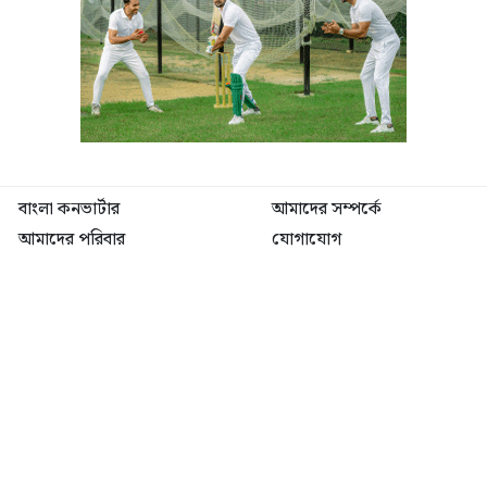
বাংলা কনভার্টার
আমাদের সম্পর্কে
আমাদের পরিবার
যোগাযোগ
ফটোগ্যালারী
ভিডিও গ্যালারী
গোপনীয়তা নীতি
ব্যবহারের শর্তাবলী
ভারপ্রাপ্ত সম্পাদক: মো: আতিকুল ইসলাম
৯ নং কালীবাড়ি বাইলেন রোড, সদর, ময়মনসিংহ
মোবাইল: 01511840144
বার্তাকক্ষ: newsutvbd@gmail.com