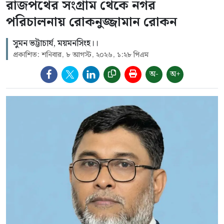
রাজপথের সংগ্রাম থেকে নগর
পরিচালনায় রোকনুজ্জামান রোকন
সুমন ভট্টাচার্য, ময়মনসিংহ।।
প্রকাশিত: শনিবার, ৮ আগস্ট, ২০২৬, ১:২৮ পিএম
অ-
অ+