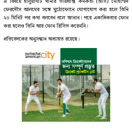
এ বিষয়ে হালুয়াঘাট থানার ভারপ্রাপ্ত কর্মকর্তা (ওসি) মোহাম্মদ
ফেরদৌস আলমের সঙ্গে মুঠোফোনে যোগাযোগ করা হলে তিনি
২০ মিনিট পর কথা বলবেন বলে জানান। পরে একাধিকবার ফোন
করা হলেও তিনি আর ফোন রিসিভ করেননি।
প্রতিবেদকের অনুসন্ধান অব্যাহত রয়েছে।