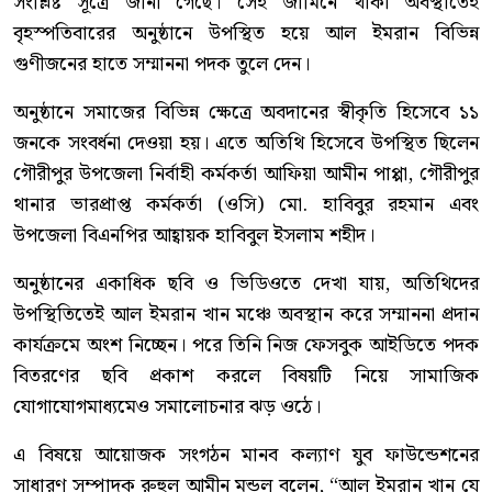
সংশ্লিষ্ট সূত্রে জানা গেছে। সেই জামিনে থাকা অবস্থাতেই
বৃহস্পতিবারের অনুষ্ঠানে উপস্থিত হয়ে আল ইমরান বিভিন্ন
গুণীজনের হাতে সম্মাননা পদক তুলে দেন।
অনুষ্ঠানে সমাজের বিভিন্ন ক্ষেত্রে অবদানের স্বীকৃতি হিসেবে ১১
জনকে সংবর্ধনা দেওয়া হয়। এতে অতিথি হিসেবে উপস্থিত ছিলেন
গৌরীপুর উপজেলা নির্বাহী কর্মকর্তা আফিয়া আমীন পাপ্পা, গৌরীপুর
থানার ভারপ্রাপ্ত কর্মকর্তা (ওসি) মো. হাবিবুর রহমান এবং
উপজেলা বিএনপির আহ্বায়ক হাবিবুল ইসলাম শহীদ।
অনুষ্ঠানের একাধিক ছবি ও ভিডিওতে দেখা যায়, অতিথিদের
উপস্থিতিতেই আল ইমরান খান মঞ্চে অবস্থান করে সম্মাননা প্রদান
কার্যক্রমে অংশ নিচ্ছেন। পরে তিনি নিজ ফেসবুক আইডিতে পদক
বিতরণের ছবি প্রকাশ করলে বিষয়টি নিয়ে সামাজিক
যোগাযোগমাধ্যমেও সমালোচনার ঝড় ওঠে।
এ বিষয়ে আয়োজক সংগঠন মানব কল্যাণ যুব ফাউন্ডেশনের
সাধারণ সম্পাদক রুহুল আমীন মন্ডল বলেন, “আল ইমরান খান যে