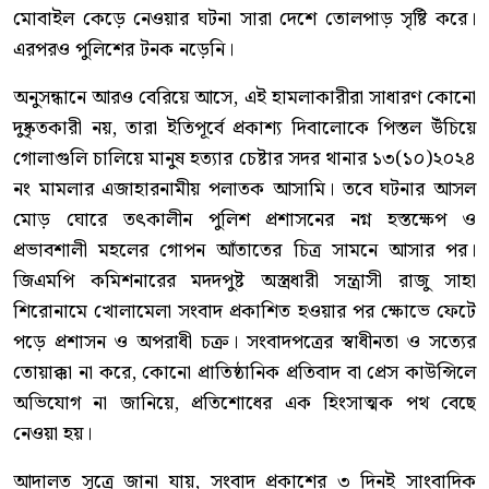
মোবাইল কেড়ে নেওয়ার ঘটনা সারা দেশে তোলপাড় সৃষ্টি করে।
এরপরও পুলিশের টনক নড়েনি।
অনুসন্ধানে আরও বেরিয়ে আসে, এই হামলাকারীরা সাধারণ কোনো
দুষ্কৃতকারী নয়, তারা ইতিপূর্বে প্রকাশ্য দিবালোকে পিস্তল উঁচিয়ে
গোলাগুলি চালিয়ে মানুষ হত্যার চেষ্টার সদর থানার ১৩(১০)২০২৪
নং মামলার এজাহারনামীয় পলাতক আসামি। তবে ঘটনার আসল
মোড় ঘোরে তৎকালীন পুলিশ প্রশাসনের নগ্ন হস্তক্ষেপ ও
প্রভাবশালী মহলের গোপন আঁতাতের চিত্র সামনে আসার পর।
জিএমপি কমিশনারের মদদপুষ্ট অস্ত্রধারী সন্ত্রাসী রাজু সাহা
শিরোনামে খোলামেলা সংবাদ প্রকাশিত হওয়ার পর ক্ষোভে ফেটে
পড়ে প্রশাসন ও অপরাধী চক্র। সংবাদপত্রের স্বাধীনতা ও সত্যের
তোয়াক্কা না করে, কোনো প্রাতিষ্ঠানিক প্রতিবাদ বা প্রেস কাউন্সিলে
অভিযোগ না জানিয়ে, প্রতিশোধের এক হিংসাত্মক পথ বেছে
নেওয়া হয়।
আদালত সূত্রে জানা যায়, সংবাদ প্রকাশের ৩ দিনই সাংবাদিক