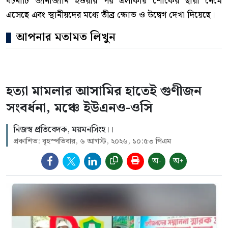
ঘটনাটি জানাজানি হওয়ার পর এলাকায় শোকের ছায়া নেমে
এসেছে এবং স্থানীয়দের মধ্যে তীব্র ক্ষোভ ও উদ্বেগ দেখা দিয়েছে।
আপনার মতামত লিখুন
হত্যা মামলার আসামির হাতেই গুণীজন
সংবর্ধনা, মঞ্চে ইউএনও-ওসি
নিজস্ব প্রতিবেদক, ময়মনসিংহ।।
প্রকাশিত: বৃহস্পতিবার, ৬ আগস্ট, ২০২৬, ১০:৫৩ পিএম
অ-
অ+