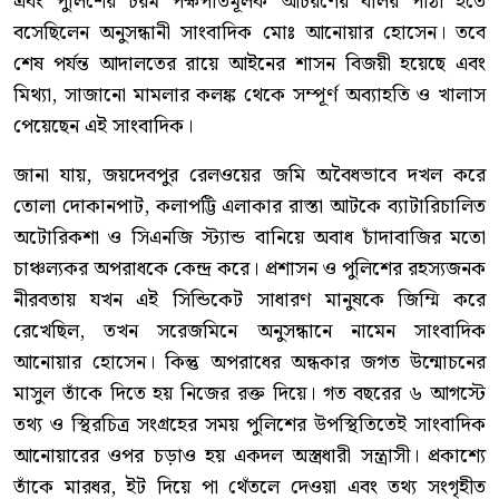
এবং পুলিশের চরম পক্ষপাতমূলক আচরণের বলির পাঁঠা হতে
বসেছিলেন অনুসন্ধানী সাংবাদিক মোঃ আনোয়ার হোসেন। তবে
শেষ পর্যন্ত আদালতের রায়ে আইনের শাসন বিজয়ী হয়েছে এবং
মিথ্যা, সাজানো মামলার কলঙ্ক থেকে সম্পূর্ণ অব্যাহতি ও খালাস
পেয়েছেন এই সাংবাদিক।
জানা যায়, জয়দেবপুর রেলওয়ের জমি অবৈধভাবে দখল করে
তোলা দোকানপাট, কলাপট্টি এলাকার রাস্তা আটকে ব্যাটারিচালিত
অটোরিকশা ও সিএনজি স্ট্যান্ড বানিয়ে অবাধ চাঁদাবাজির মতো
চাঞ্চল্যকর অপরাধকে কেন্দ্র করে। প্রশাসন ও পুলিশের রহস্যজনক
নীরবতায় যখন এই সিন্ডিকেট সাধারণ মানুষকে জিম্মি করে
রেখেছিল, তখন সরেজমিনে অনুসন্ধানে নামেন সাংবাদিক
আনোয়ার হোসেন। কিন্তু অপরাধের অন্ধকার জগত উন্মোচনের
মাসুল তাঁকে দিতে হয় নিজের রক্ত দিয়ে। গত বছরের ৬ আগস্টে
তথ্য ও স্থিরচিত্র সংগ্রহের সময় পুলিশের উপস্থিতিতেই সাংবাদিক
আনোয়ারের ওপর চড়াও হয় একদল অস্ত্রধারী সন্ত্রাসী। প্রকাশ্যে
তাঁকে মারধর, ইট দিয়ে পা থেঁতলে দেওয়া এবং তথ্য সংগৃহীত