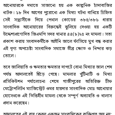
আনোয়ারকে দমাতে সাজানো হয় এক কাল্পনিক চাঁদাবাজির
নাটক। ১৮ দিন আগের পুরোনো এক মিথ্যা ঘটনা বানিয়ে চিহ্নিত
সেই সন্ত্রাসীকে দিয়ে পেনাল কোডের ৩৮৫/৩৮৬ ধারায়
সাংবাদিক আনোয়ারের বিরুদ্ধেই ঝুলিয়ে দেওয়া হয় একটি
উদ্দেশ্যপ্রণোদিত জিএমপি সদর থানার ৪৪(৮)২৫ নং মামলা। সত্য
প্রকাশ করায় সংবাদকর্মীকে আইনি জালে ফাঁসিয়ে মুখ বন্ধ করার
এই ঘৃণ্য অপচেষ্টা সাংবাদিক সমাজে তীব্র ক্ষোভ ও নিন্দার ঝড়
তোলে।
তবে জালিয়াতি ও ক্ষমতার ক্ষমতার দাপটে বোনা মিথ্যার জাল শেষ
পর্যন্ত আদালতেই ছিঁড়ে গেছে। মামলার খুঁটিনাটি ও মিথ্যা
প্রসিকিউশন পর্যালোচনা শেষে গাজীপুরের অতিরিক্ত চীফ
মেট্রোপলিটন ম্যাজিস্ট্রেট ওমর হায়দার সাংবাদিক মোঃ আনোয়ার
হোসেনকে এই ভিত্তিহীন মামলা থেকে সম্পূর্ণ অব্যাহতি ও খালাস
প্রদান করেছেন।
আদালতের এই রায় কেবল একজন সাংবাদিকের ব্যক্তিগত জয় নয়;